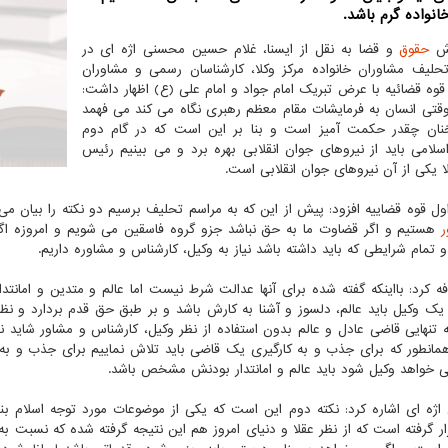
انواده گرم باشد.
رش
حقوق
و قضا به نقل از ایسنا، غلام حسین محسنی اژه ای در
حلیف مشاوران خانواده مرکز وکلا، کارشناسان رسمی و مشاوران
 قوه قضائیه با عرض تبریک امام جواد و امام علی (ع) اظهار داشت:
وقتی انسان به فرمایشات مقام معظم رهبری نگاه می کند می فهمد
نان چقدر حکمت آمیز است و بنا بر این است که در گام دوم
اسلامی باید از نیروهای جوان انقلابی بهره برد و می بینیم رئیس
لا یکی از آن نیروهای جوان انقلابی است.
ول قوه قضاییه افزود: پیش از این که به مراسم تحلیف برسیم دو نکته را بیان
ر
هستیم و اگر قضاوت ما به حق نباشد جزو گروه فاسقین می شویم و امروزه اگر 
 و تمام شرایطی که باید داشته باشد نیاز به وکیل، کارشناس و مشاوره داریم.
ه کرد: بااینکه گفته شده برای آنها عدالت شرط نیست اما عالم و متدین و امانت
ک وکیل باید عالم، دلسوز و آشنا به کارش باشد و بر طبق حق قدم بردارد و نظ
ه تنهایی قاضی عادل و عالم بدون استفاده از نظر وکیل، کارشناس و مشاور شای
همانطور که برای جذب و به کارگیری یک قاضی باید تلاش نماییم برای جذب و به
 خواهد وکیل شود باید عالم و امانتدار بودنش مشخص باشد.
ژه ای اشاره کرد: نکته دوم این است که یکی از موضوعات مورد توجه اسلام بن
ر گرفته است که از نظر عقلا و دنیای امروز هم این نتیجه گرفته شده که نسبت به ت