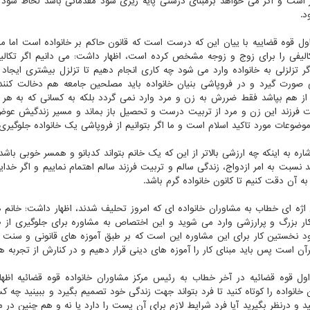
است و اگر می خواهد برمبنای درستی پایه ریزی شود مقدماتی باشد لحاظ شود
د.
ول قوه قضاییه با ییان این که درست است که قانون حاکم بر خانواده است اما م
الیفی را برای زوج و زوجه مشخص کرده است، اظهار داشت: می دانیم اگر تکالیف ب
اگر تزلزلی به خانواده وارد می شود چه کاری انجام دهیم تا تزلزل بیشتری ایجاد
ی صورت گیرد و در فروپاشی بنیان خانواده باید مصلحین جامعه هم دخالت کنند
 از هم بپاشد فقط ضررش به زن و مرد وارد نمی گردد بلکه به کسانی که به هر 
فرزند این زن و مرد از تربیت درست و تحصیل باز بماند و مسیر زندگیش عوض شو
موضوعات مورد تاکید اسلام است و ما اگر بتوانیم از فروپاشی یک خانواده جلوگیری ن
شاره به اینکه چه ارزشی بالاتر از این که یک خانم بتواند کدبانو و همسر خوبی باش
د نسبت به امر ازدواج، زندگی سالم و تربیت فرزند سالم اهتمام نماییم و اگر خد
به آن دقت کنیم تا کانون خانواده گرم باشد.
ژه ای خطاب به مشاوران خانواده ای که امروز تحلیف شدند، اظهار داشت: خانم ها
ار بزرگ و پرارزشی وارد می شوید و این اختصاص به مشاوره برای جلوگیری از طل
د نخستین کار برای این مشاوره این است که بر طبق آموزه های قانونی و سنت 
رآن است پس باید مبنای کار را آموزه های دینی قرار دهیم و در کنارش از تجربه ه
ول قوه قضائیه در آخر خطاب به رئیس مرکز مشاوران خانواده قوه قضائیه ا
 خانواده را کوتاه کنید تا فرد بتواند جهت زندگی خود تصمیم بگیرد و ببینید چه
د و درنظر بگیرید آیا فرد شرایط لازم برای آن پست را دارد یا نه و هم چنین در