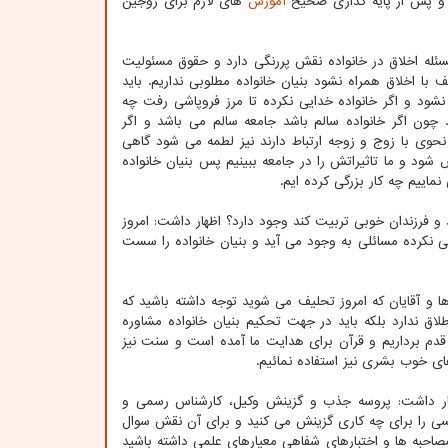
 و پس از پایه گذاری صحیح
آموزش
های لازم برای زوجین
سئله اخلاق در خانواده نقش پررنگی دارد و حقوق مسئولیت
ا اخلاق همراه نشود بنیان خانواده مطلوبی نداریم. باید
 نشود و اگر خانواده خدایی نکرده تا مرز فروپاشی رفت چه
 چون اگر خانواده سالم باشد جامعه سالم می باشد و اگر
نحوی با زوج و زوجه ارتباط دارند نیز لطمه می شود گاهی
د و ما تاثیراتش را در جامعه ببینیم پس بنیان خانواده
ماییم چه کار بزرگی کرده ایم.
د و فرزندان خوبی تربیت کند وجود دارد؟ اظهار داشت: امروز
ایی نکرده مسائلی به وجود می آید و بنیان خانواده را سست
 و آقایان که امروز تحلیف می شوید توجه داشته باشید که
اق ندارد بلکه باید در جهت تحکیم بنیان خانواده مشاوره
قدم برداریم و قرآن برای هدایت ما آمده است و سنت نیز
ای خوب بشری نیز استفاده نمائیم.
ظهار داشت: پروسه جذب و گزینش وکیل، کارشناس رسمی و
 کسی را برای چه کاری گزینش می کنید و برای آن نقش سوال
 مصاحبه ها و اختبارهای شفاهی معیارهای علمی داشته باشید