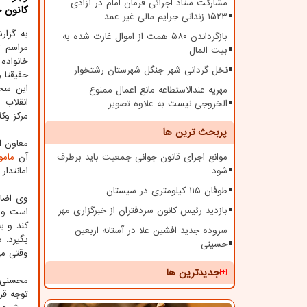
مشارکت ستاد اجرائی فرمان امام در آزادی
کانون خ
۱۵۲۳ زندانی جرایم مالی غیر عمد
به گزا
بازگرداندن ۵۸۰ همت از اموال غارت شده به
مراسم ت
بیت المال
خانواده
نخل گردانی شهر جنگل شهرستان رشتخوار
حقیقتا 
این سخ
مهریه عندالاستطاعه مانع اعمال ممنوع
انقلاب 
الخروجی نیست به علاوه تصویر
مرکز وک
پربحث ترین ها
معاون ا
موانع اجرای قانون جوانی جمعیت باید برطرف
آن
مامو
شود
امانتدار
طوفان ۱۱۵ کیلومتری در سیستان
وی اضاف
بازدید رئیس کانون سردفتران از خبرگزاری مهر
است و ی
کند و ب
سروده جدید افشین علا در آستانه اربعین
بگیرد. 
حسینی
وقتی می
جدیدترین ها
محسنی ا
توجه قرا