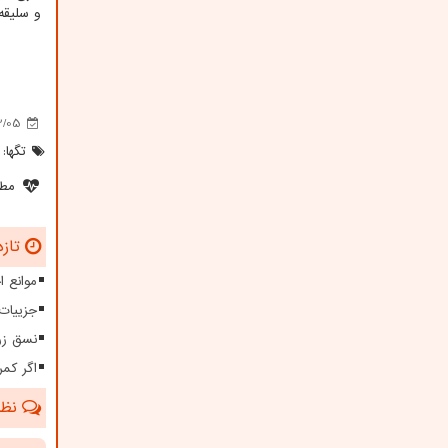
و سلیقه
2/05
تگها:
مطل
تازه
موانع 
جزییات
نسق زر
اگر کمر
نظرا