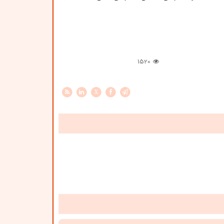
1520
X