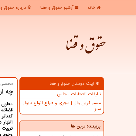
خانه
آرشیو حقوق و قضا
درباره حقوق و 
حقوق و قضا
لینک دوستان حقوق و قضا
محسنی ا
چه ار
تبلیغات انتخابات مجلس
مستر گرین وال | مجری و طراح انواع دیوار
معاون 
سبز
قضائیه 
کدبانو 
اظهار د
پربیننده ترین ها
تربیت 
وجود می