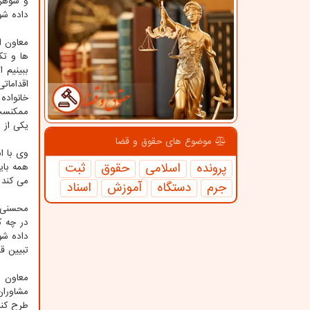
و شوهر 
داده شو
معاون ا
ها و تک
ببینیم 
اقدامات
خانواده
ممکنست 
یکی از 
موضوع های حقوق و قضا
وی با ا
پرونده
اسلامی
حقوق
ثبت
همه بای
می کند 
جرم
دستگاه
آموزش
اسناد
محسنی ا
در چه ک
داده شو
تبیین ق
معاون ا
مشاوران
طرح کنی