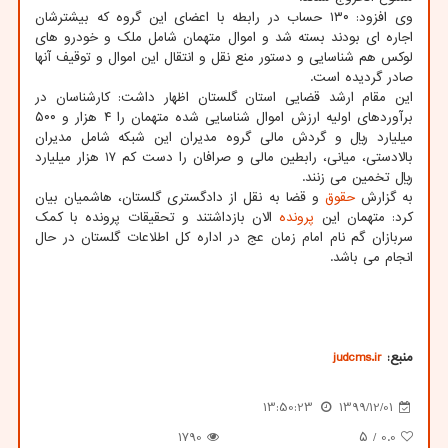
وی افزود: ۱۳۰ حساب در رابطه با اعضای این گروه که بیشترشان
اجاره ای بودند بسته شد و اموال متهمان شامل ملک و خودرو های
لوکس هم شناسایی و دستور منع نقل و انتقال این اموال و توقیف آنها
صادر گردیده است.
این مقام ارشد قضایی استان گلستان اظهار داشت: کارشناسان در
برآوردهای اولیه ارزش اموال شناسایی شده متهمان را ۴ هزار و ۵۰۰
میلیارد ریال و گردش مالی گروه مدیران این شبکه شامل مدیران
بالادستی، میانی، رابطین مالی و صرافان را دست کم ۱۷ هزار میلیارد
ریال تخمین می زنند.
به گزارش
حقوق
و قضا به نقل از دادگستری گلستان، هاشمیان بیان
کرد: متهمان این
پرونده
الان بازداشتند و تحقیقات پرونده با کمک
سربازان گم نام امام زمان عج در اداره کل اطلاعات گلستان در حال
انجام می باشد.
منبع:
judcms.ir
13:50:23
1399/12/01
1790
/ ۵
0.0