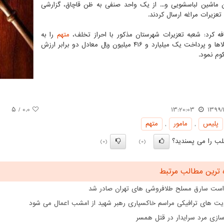
ن ماشین لباسشویی و... از یک واحد صنفی به ظن قاچاق، گزارشی
 تعزیرات مراغه ارسال کردند.
ه کرد: شعبه تعزیرات شهرستان مذکور با احراز تخلف،
متهم
را به
ضبط کالاها و پرداخت یک میلیارد و ۴۱۶ میلیون ریال معادل دو برابر ارزش
وم نمود.
/ ۵
0.0
13:20:03
1399/1
پلیس
,
مامور
,
متهم
ب را می پسندید؟
(0)
(0)
 ترین مطالب مرتبط
است سارق مسلح طلافروشی های تهران صادر شد
ت های ترافیکی مراسم خاکسپاری رهبر شهید از امشب اعمال می شود
ازی مرد سرایدار در قتل همسر