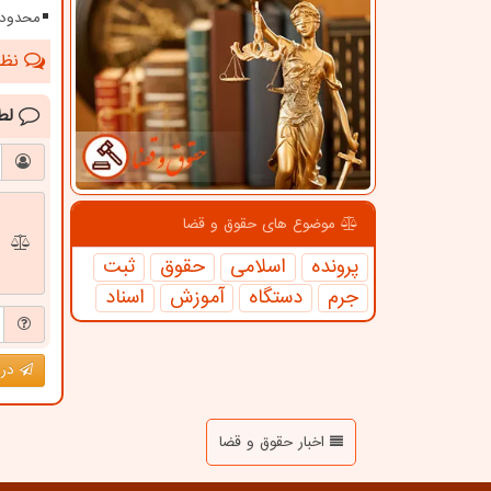
محدودی
نظرا
لط
موضوع های حقوق و قضا
پرونده
اسلامی
حقوق
ثبت
جرم
دستگاه
آموزش
اسناد
درج
اخبار حقوق و قضا