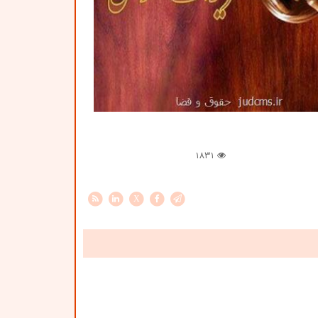
1831
X