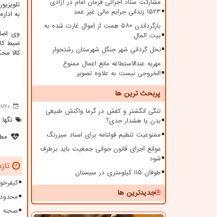
مشارکت ستاد اجرائی فرمان امام در آزادی
تلویزیو
۱۵۲۳ زندانی جرایم مالی غیر عمد
به اداره
بازگرداندن ۵۸۰ همت از اموال غارت شده به
وی اضاف
بیت المال
نخل گردانی شهر جنگل شهرستان رشتخوار
کالا محک
مهریه عندالاستطاعه مانع اعمال ممنوع
الخروجی نیست به علاوه تصویر
پربحث ترین ها
1/20
تنگی انگشتر و کفش در گرما واکنش طبیعی
تگها:
بدن یا هشدار جدی؟
ممنوعیت تنظیم قولنامه برای اسناد سبزرنگ
مطل
موانع اجرای قانون جوانی جمعیت باید برطرف
شود
تازه
طوفان ۱۱۵ کیلومتری در سیستان
کیفرخو
جدیدترین ها
محدودی
صحنه س