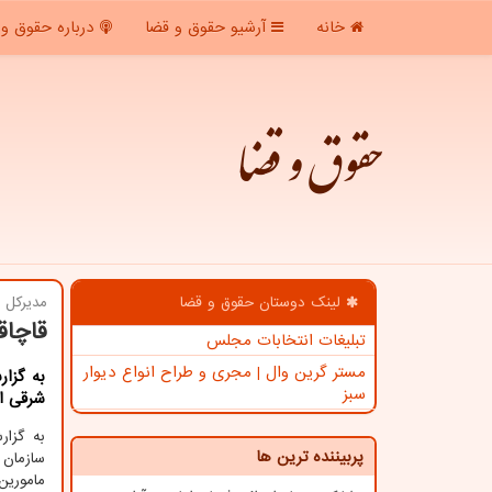
خانه
آرشیو حقوق و قضا
درباره حقوق و 
حقوق و قضا
لینک دوستان حقوق و قضا
مدیركل ت
قاچاقچی كال
تبلیغات انتخابات مجلس
مستر گرین وال | مجری و طراح انواع دیوار
به گزا
سبز
شرقی از محکومیت ۱.۴ م
به گزا
پربیننده ترین ها
سازمان 
مامورین