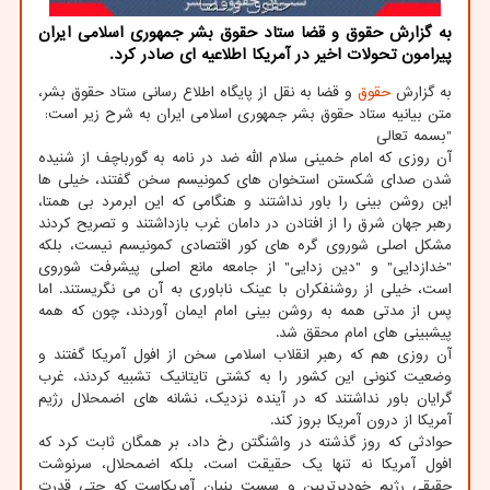
به گزارش حقوق و قضا ستاد حقوق بشر جمهوری اسلامی ایران
پیرامون تحولات اخیر در آمریکا اطلاعیه ای صادر کرد.
به گزارش
حقوق
و قضا به نقل از پایگاه اطلاع رسانی ستاد حقوق بشر،
متن بیانیه ستاد حقوق بشر جمهوری اسلامی ایران به شرح زیر است:
"بسمه تعالی
آن روزی که امام خمینی سلام الله ضد در نامه به گورباچف از شنیده
شدن صدای شکستن استخوان های کمونیسم سخن گفتند، خیلی ها
این روشن بینی را باور نداشتند و هنگامی که این ابرمرد بی همتا،
رهبر جهان شرق را از افتادن در دامان غرب بازداشتند و تصریح کردند
مشکل اصلی شوروی گره های کور اقتصادی کمونیسم نیست، بلکه
"خدازدایی" و "دین زدایی" از جامعه مانع اصلی پیشرفت شوروی
است، خیلی از روشنفکران با عینک ناباوری به آن می نگریستند. اما
پس از مدتی همه به روشن بینی امام ایمان آوردند، چون که همه
پیشبینی های امام محقق شد.
آن روزی هم که رهبر انقلاب اسلامی سخن از افول آمریکا گفتند و
وضعیت کنونی این کشور را به کشتی تایتانیک تشبیه کردند، غرب
گرایان باور نداشتند که در آینده نزدیک، نشانه های اضمحلال رژیم
آمریکا از درون آمریکا بروز کند.
حوادثی که روز گذشته در واشنگتن رخ داد، بر همگان ثابت کرد که
افول آمریکا نه تنها یک حقیقت است، بلکه اضمحلال، سرنوشت
حقیقی رژیم خودبرتربین و سست بنیان آمریکاست که حتی قدرت