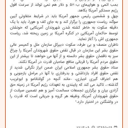
بمب اتمی و هواپیمای ب-52 و دلار هم نمی تواند از سرعت افول
رژیم مستکبر آمریکا بکاهد.
چهل و ششمین رئیس جمهور آمریکا باید در شرایط متفاوتی آیین
سوگند ریاست جمهوری را برگزار کند و به جای کف و هورا، باید با یک
دقیقه سکوت به خاطر کشته شدن شهروندان آمریکایی که خونشان
توسط حاکمان آمریکایی در کنگره آمریکا بر زمین ریخته شد، ریاست
جمهوری اش را آغاز نماید.
ناظران منصف و بی طرف، سکوت دبیرکل سازمان ملل و کمیسر عالی
حقوق بشر این سازمان در قبال نقض حقوق شهروندان آمریکا را چراغ
سبز به ناقضان حقوق بشر دانسته و از آنها می خواهند تا بیشتر از این
حقوق مردم آمریکا را قربانی منافع صاحبان قدرت در آمریکا نکنند.
ستاد حقوق بشر جمهوری اسلامی ایران ضمن ابراز نگرانی شدید از
نقض حقوق افراد بازداشتی و بدرفتاری با آنها در مراحل بازجویی و
هم اعتراف گیری اجباری، -مانند آنچه در گوانتانامو و ابوغریب
گذشته-، تاکید می کند که پایبندی به تعهدات رژیم آمریکا در زمینه حق
آزادی بیان و برگزاری تجمعات مسالمت آمیز و هم تضمین صیانت از
حقوق شهروندان آمریکا، وظیفه هر گروه و جریانی است که قدرت را
در واشنگتن در اختیار دارد."
22:14:09
1399/10/19