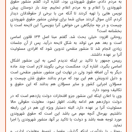
به مردم دادم، حقوق شهروندی بود، اشاره کرد: گفتم منشور حقوق
شهروندی را اعلام و به مردم اعلام نماییم. چند بار دوستان پیش
نویس هایی را تهیه کردند تا آنکه من با برخی از حقوقدانان دیدار
کردم. آنان سوال کردند مبنای شما برای نوشتن منشور حقوق شهروندی
چیست و در چه جایگاهی می خواهی آنرا بنویسی؟ این لایحه است یا
بخشنامه است؟
روحانی افزود: خیلی بحث شد. گفتم مبنا اصل ۱۳۴ قانون اساسی
است و بعد هم می تواند به شکل لایحه درآید. پس از آن جلسات
زیادی انجام شد تا منشور منقحی تدوین شود که افرادی مسئولیت
آنرا بر عهده داشتند.
رییس جمهور با تاکید بر اینکه ندیدم کسی به این منشور اشکال
اساسی بگیرد، اشاره کرد: ممکنست برخی بگویند لازم است چند ماده
دیگر به آن اضافه شود ولی در نهایت این منشور، منشور منقحی است
و دلیل تدوینش هم این بود که مردم بدانند حقوق شان چیست و
مسؤلان اجرایی کشور و سایر مسؤلان هم بدانند که این حقوق و
تکالیف وجود دارد.
وی با اعلان اینکه این منشور جزو افتخارات دولت یازدهم است که در
دولت دوازدهم هم ادامه یافت، اظهار نمود: معاونت حقوقی حالا
مسئولیت آنرا بر عهده دارد. البته دستیار ویژه ای هم در این رابطه
داشتیم. بهرحال آنچه مهم می باشد این است که حقوق شهروندی
مورد توجه همه باشد و دولت با تاکید بر آنها، منشور شهروندی را اجرا
نماید.
روحانی با یادآوری اینکه گزارش مفصلی توسط معاونت اداری و