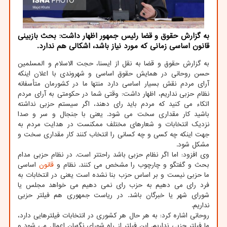
به گزارش حقوق و قضا رئیس جمهور اظهار داشت: بحث بازبینی
قانون اساسی زمانی که مورد نیاز باشد، اشکالی هم ندارد.
به گزارش حقوق و قضا به نقل از ایسنا، حجت الاسلام و المسلمین
حسن روحانی در همایش حقوق اساسی و شهروندی با اعلان اینکه
آرای مردم نقش بسیار اساسی دارد منتها ما در کشورمان متأسفانه
نظام حزبی نداریم، اظهار داشت: وقتی شما در حکومتی به آرای مردم
اتکاء می کنید که مردم باید رای دهند، اگر سیستم حزبی نداشته
باشید کار مقداری سخت می شود. یعنی با جنجال و سر و صدا
نزدیک انتخابات و شعارهای مختلف ممکنست در هدایت مردم به
جهت اینکه چه کسی و چه کسانی را انتخاب کنند کار مقداری سخت و
مشکل شود.
وی افزود: اما اگر نظام حزبی باشد راحتتر است. در نظام حزبی مدام
بحث و گفتگو و چارچوب را مشخص می کنند. نظام و
قانون
اساسی
ما حزبی نیست و بر اساس حزب بنا نشده است یعنی در انتخابات به
فرد رای می دهیم به حزب رای نمی دهیم می خواهد مجلس یا
شورای شهر یا خبرگان باشد. در ریاست جمهوری هم فیلتر حزبی
نداریم.
روحانی اشاره کرد: به هر حال هر کشوری در انتخابات فیلترهایی دارد،
ما فیلتر حزبی نداریم. این فیلتر از راه شورای نگهبان اعمال می شود و