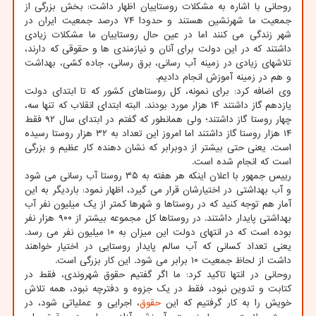
روحانی با اشاره به مشکلات روستاییان اظهار داشت: بخش بزرگی از
جمعیت ما شهرنشین هستند و حدودا ۷۴ درصد جمعیت ایران در
شهر زندگی می کنند اما در عین حال روستاییان ما مشکلات زیادی
داشتند که در این دولت برای آنان و نیازمندی ها و حقوقی که دارند،
تلاشهای زیادی در زمینه آب رسانی، برق رسانی، جاده کشی، بهداشت
و هم در زمینه آموزش انجام دادیم.
وی اضافه کرد: برای نمونه، کل روستاهای کشور که تا ابتدای دولت
یازدهم گاز داشتند ۱۴ هزار مورد بودند. البته ابتدای انقلاب که تنها سه،
چهار روستا گاز داشتند؛ ولی همانطور که گفتم در ابتدای سال ۹۲ فقط
۱۴ هزار روستا گاز داشتند اما امروز این تعداد به ۳۲ هزار روستا رسیده
است. یعنی حتی بیشتر از دوبرابر که نشان دهنده کار عظیم و بزرگی
است که انجام شده است.
رییس جمهور با اعلان اینکه هر هفته به ۳۵ روستا آب رسانی می شود
و آب بهداشتی در اختیارشان قرار می گیرد، اظهار نمود: باردیگر به این
آمار هم توجه کنید که در روستاها و شهرها کمتر از یک میلیون نفر آب
بهداشتی پایدار داشتند. در روستاها کل مجموعه بیشتر از ۹۰۰ هزار نفر
بوده است که در انتهای دولت این میزان به ۱۰ میلیون نفر می رسد.
یعنی تعداد کسانی که آب سالم پایدار روستایی در اختیار خواهند
داشت از لحاظ جمعیت ۱۰ برابر می شود. این کار بزرگی است.
روحانی در انتها تاکید کرد: ما اگر گفتیم حقوق شهروندی، فقط در
کتابت و تدوین نبود، فقط در یک جزوه و دفترچه نبود، همه تلاش
خویش را به کار گرفتیم که این
حقوق
، اجرایی و عملیاتی شود، در