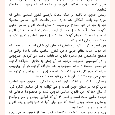
حزبی نیست و ما اشکالات این چنین داریم که باید روی این ها فکر
نماییم.
رییس جمهور با تاکید بر اینکه بحث بازبینی قانون اساسی زمانی که
مورد نیاز باشد، اشکالی هم ندارد، اظهار داشت: قانون اساسی معمولاً
دیر به دیر در دنیا اصلاح می شود. ۳۱ سال است قانون اساسی تغییر
نکرده است. قبلاً ۱۰ سال بعد از ارتحال حضرت امام (ره) در قانون
اساسی اصلاحاتی انجام گرفت. اما ۳۱ سال قانون اساسی تغییر نکرد و
ممکنست زمانی تغییر کند.
وی تصریح کرد: یکی از مباحثی که جای آن خالی است، این است که
آیا خوب است نظام حزبی داخل قانون اساسی بیاید یا نه؟ وقتی در
مجمع تشخیص هم درباره قانون انتخابات بحث می کردیم، چارچوبی
را در کمیسیون تصویب کردیم که آن زمان به دلایلی متوقف گردید.
در صحن مجمع ۴ ماده تصویب و بعد متوقف گردید. در آن چارچوب
سیاست های کلی قانون انتخابات نظام حزبی را ما پیشبینی کردیم که
مردم می توانستند در آن به جای فرد به حزب دهند.
روحانی با تاکید بر اینکه قانون اساسی ما یکی از قانون های اساسی
قابل توجه در سطح جهان است و می توانیم به آن ببالیم، اشاره کرد:
از سال ۵۸ که این قانون اساسی تدوین شده و مخصوصاً جاهایی که
درباره حقوق ملت آمده و فصل ۳ آن که قوانین روشن و اصول واضح
و مدرن است، چیزی است که می توان آنرا در دنیا بعنوان یک قانون
اساسی مدرن عرضه نمود.
رییس جمهور اظهار داشت: متاسفانه فهم همه از قانون اساسی یکی