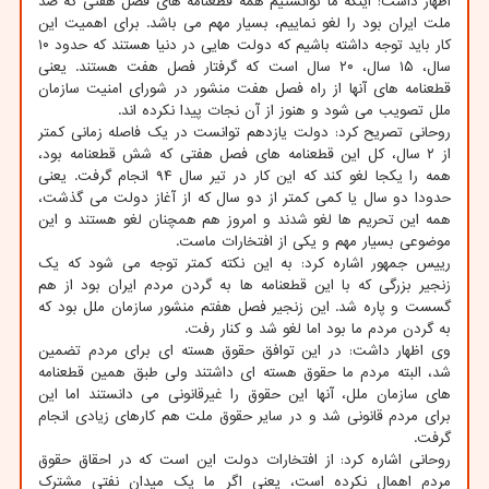
اظهار داشت: اینکه ما توانستیم همه قطعنامه های فصل هفتی که ضد
ملت ایران بود را لغو نماییم، بسیار مهم می باشد. برای اهمیت این
کار باید توجه داشته باشیم که دولت هایی در دنیا هستند که حدود ۱۰
سال، ۱۵ سال، ۲۰ سال است که گرفتار فصل هفت هستند. یعنی
قطعنامه های آنها از راه فصل هفت منشور در شورای امنیت سازمان
ملل تصویب می شود و هنوز از آن نجات پیدا نکرده اند.
روحانی تصریح کرد: دولت یازدهم توانست در یک فاصله زمانی کمتر
از ۲ سال، کل این قطعنامه های فصل هفتی که شش قطعنامه بود،
همه را یکجا لغو کند که این کار در تیر سال ۹۴ انجام گرفت. یعنی
حدودا دو سال یا کمی کمتر از دو سال که از آغاز دولت می گذشت،
همه این تحریم ها لغو شدند و امروز هم همچنان لغو هستند و این
موضوعی بسیار مهم و یکی از افتخارات ماست.
رییس جمهور اشاره کرد: به این نکته کمتر توجه می شود که یک
زنجیر بزرگی که با این قطعنامه ها به گردن مردم ایران بود از هم
گسست و پاره شد. این زنجیر فصل هفتم منشور سازمان ملل بود که
به گردن مردم ما بود اما لغو شد و کنار رفت.
وی اظهار داشت: در این توافق حقوق هسته ای برای مردم تضمین
شد، البته مردم ما حقوق هسته ای داشتند ولی طبق همین قطعنامه
های سازمان ملل، آنها این حقوق را غیرقانونی می دانستند اما این
برای مردم قانونی شد و در سایر حقوق ملت هم کارهای زیادی انجام
گرفت.
روحانی اشاره کرد: از افتخارات دولت این است که در احقاق حقوق
مردم اهمال نکرده است، یعنی اگر ما یک میدان نفتی مشترک