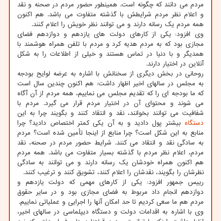
مردم می دانند که چگونه است. همینطور حضور مردم در صحنه و نقد
و اعلام نظر مردم شرایطش با گذشته متفاوت می باشد. هم اکنون
همه مردم یک رسانه دارند و می توانند نظر خویش را اعلام کنند.
وی افزود: یکی از کارهای دولت های یازدهم و دوازدهم فضای
مجازی بود که به مردم هدیه کرد و مردم با تلفن همراه هوشمند با
همدیگر و با دنیا در تماس هستند و خیلی از اطلاعات را به شکل
آنلاین در اختیار دارند.
روحانی در بخش دیگری از سخنانش با اشاره به عرضه لوایح بودجه
به مجلس در سالهای اخیر اظهار داشت: هم اکنون چندین سال است
که ما بودجه ای را که تقدیم مجلس می نماییم، همه مردم از آن آگاه
می شوند و محتوای آن در اختیار مردم قرار می گیرد. مردم با
شفافیت می توانند بخوانند، نقد و انتقاد کنند و بگویند چرا به این
دستگاه
بیشتر پول دادید و به آن یکی کمتر اختصاص دادید؟ چرا
منابع به این شکل است؟ چرا منابع از اینجا تأمین شده است؟ مردم
به سادگی نقد و انتقاد می کنند. شرایط حضور مردم در صحنه، نقد
مردم، اعلام نظر مردم با گذشته بسیار متفاوت می باشد. همه مردم
هم اکنون همراه خودشان یک رسانه دارند و می توانند به سادگی
نظرشان را بگویند، نقدشان را اعلام کنند، تشویق کنند و ترغیب کنند.
رییس جمهور افزود: یکی از کارهای مهمی که دولت یازدهم و
دوازدهم انجام داد مربوط به فضای مجازی بود و در سایر حقوق
مردم هم ما سعی کردیم تا حد امکان آنها را اجرایی و عملیاتی نماییم.
وی با اشاره به اقدامات دولت و دستگاه دیپلماسی در سالهای اخیر،