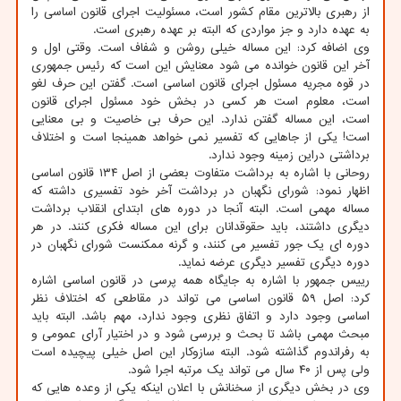
از رهبری بالاترین مقام کشور است، مسئولیت اجرای قانون اساسی را
به عهده دارد و جز مواردی که البته بر عهده رهبری است.
وی اضافه کرد: این مساله خیلی روشن و شفاف است. وقتی اول و
آخر این قانون خوانده می شود معنایش این است که رئیس جمهوری
در قوه مجریه مسئول اجرای قانون اساسی است. گفتن این حرف لغو
است، معلوم است هر کسی در بخش خود مسئول اجرای قانون
است، این مساله گفتن ندارد. این حرف بی خاصیت و بی معنایی
است! یکی از جاهایی که تفسیر نمی خواهد همینجا است و اختلاف
برداشتی دراین زمینه وجود ندارد.
روحانی با اشاره به برداشت متفاوت بعضی از اصل ۱۳۴ قانون اساسی
اظهار نمود: شورای نگهبان در برداشت آخر خود تفسیری داشته که
مساله مهمی است. البته آنجا در دوره های ابتدای انقلاب برداشت
دیگری داشتند، باید حقوقدانان برای این مساله فکری کنند. در هر
دوره ای یک جور تفسیر می کنند، و گرنه ممکنست شورای نگهبان در
دوره دیگری تفسیر دیگری عرضه نماید.
رییس جمهور با اشاره به جایگاه همه پرسی در قانون اساسی اشاره
کرد: اصل ۵۹ قانون اساسی می تواند در مقاطعی که اختلاف نظر
اساسی وجود دارد و اتفاق نظری وجود ندارد، مهم باشد. البته باید
مبحث مهمی باشد تا بحث و بررسی شود و در اختیار آرای عمومی و
به رفراندوم گذاشته شود. البته سازوکار این اصل خیلی پیچیده است
ولی پس از ۴۰ سال می تواند یک مرتبه اجرا شود.
وی در بخش دیگری از سخنانش با اعلان اینکه یکی از وعده هایی که