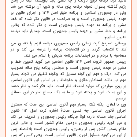
تاکید کرد: برنامه برای دولت را چه کسی باید بنویسد؟ البته در زمان
رژیم گذشته بعنوان نمونه برنامه پنج ساله و شبیه آن نوشته می شد
ولی در جمهوری اسلامی و برنامه طبق اصل ۱۳۴ و اجرای قانون بر
عهده رئیس جمهوری است و به صراحت در قانون ذکر شده که خط
مشی و برنامه به عهده رئیس جمهوری است و ذکر شده که وقتی
برنامه و خط مشی بر عهده رئیس جمهوری است، چندبار باید برنامه
تعیین نماییم.
روحانی تصریح کرد: زمانی رئیس جمهوری برنامه لازم را تعیین می
کند تا انتخاب گردد و در انتخابات برنامه را عرضه می کند و در
مصاحبه با مردم و در اجتماعات برنامه هایش را اعلام می کند.
رییس جمهور افزود: اصل ۱۳۴ قانون اساسی می گوید تعیین خط و
مشی بر عهده رئیس جمهور است و مجلس برنامه پنج ساله تصویب
می کند. درک و فهم این گونه مسایل که چگونه تلفیق می شوند بسیار
مهم می باشد. استادان حقوق و حقوقدانان بر اساس این قانون اساسی
بر روی مواردی که موارد اختلاف نظر است، باید فکر کنند و نظر دهند
و این بحث شود و پخته شود و ما به یک اجماع نظر در این مسائل
برسیم.
وی با اعلان اینکه نکته بسیار مهم قانون اساسی این است که مسئول
اجرای قانون اساسی چه کسی است؟ اشاره کرد: اصل ۱۱۳ قانون
اساسی چند مساله دارد؛ اولاً جایگاه رئیس جمهوری را تعریف می کند
و می گوید رئیس جمهوری دومین مقام کشور است و عالی ترین
مقام رسمی کشور پس از رهبری، رئیس جمهوری است بلافاصله پس
از این می گوید مسئول اجرای قانون اساسی است، یعنی کسی که پس