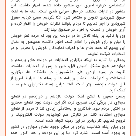
استخدامی درباره اجرای این منشور داده شده، اظهار داشت: این
منشور در ادارات مختلف در حال اجرایی شدن است. البته ما به اینکه
حقوق شهروندی تدوین و منتشر شود اتکا نکردیم. سعی کردیم حقوق
شهروندی را اجرا نماییم تا مردم بتوانند نظرات خویش را اظهار کرده و
آرای خویش را نسبت به افراد در صندوق بیندازند.
وی با تاکید بر اینکه تلاش ما در دولت این بود که مردم نظر خویش
را بیان و رای خویش را اعلام کنند، اظهار داشت: همینطور به دنبال
این بودیم که همه جناح ها و احزاب نمایندگان خویش را معرفی و در
انتخابات شرکت نمایند.
روحانی با اشاره به اینکه برگزاری انتخابات در دولت های یازدهم و
دوازدهم هیچ مشکل امنیتی قبل، حین و پس از انتخابات نداشت،
افزود: در زمینه آزادی های دانشجویان در دانشگاه ها، برگزاری
اجتماعات و اعتراضات، انتشار روزنامه ها و رسانه ها، شرایط امروز از
قبل دولت یازدهم بهتر است. البته دراین زمینه تکنولوژی هم به ما
کمک کرد.
رییس جمهور با اعلان اینکه دولت یازدهم و دوازدهم در فضای
مجازی کار بزرگی کرد، تصریح کرد: اگر این دولت نبود فضای مجازی
در اختیار مردم نبود. فداکاری و ایستادگی زیادی شد تا مردم از فضای
مجازی استفاده کنند. در کنارش هم کوشیدیم دولت الکترونیک را
ترویج نماییم. کار زیادی در این زمینه انجام شده است.
وی بیان اینکه شفافیت زیادی بر مبنای وجود فضای مجازی در کشور
به وجود آمده است، اشاره کرد: بنا بر این بودجه را هم اکنون همه