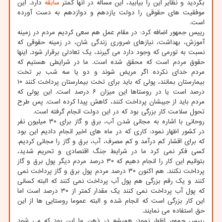
بگردید و نظایر این را بیابید، این مساله در آنها کمتر
سابقه
دارد. این
موفقیت های حقوقی را دولت یازدهم و دوازدهم به دست آورده
است.
رییس جمهور اضافه کرد: در مقام عمل هم سعی کردیم مردم در زمینه
آموزش، بهداشت، نیازهای ضروری زندگی شان، در زمینه حقوقی که
نسبت به تورمی که وجود دارد می گیرند، یک تعادلی برقرار شود. اینها
حقوق مردم است که محقق شده است. ما در شرایطی هستیم که
مردم خدای نکرده اگر مریض شوند و دو یا سه شب بر تخت
بیمارستان بمانند، پولی که باید برای تخت بیمارستان پرداخت کنند ۱۰
درصد است یا در روستاها این میزان ۶ درصد است. این پولی که
مردم باید از جیبشان پرداخت کنند، کاهش پیدا کرده است. پس طرح
تحول سلامت کار بزرگی بود که در این دولت انجام گرفته است.
روحانی با اشاره به مجانی شدن آب، برق و گاز برای ۳۰ میلیون نفر
در کشور اظهار نمود: کاری که در ماه های اخیر انجام دادیم این بود
که برای اقشار کم درآمد و کم مصرف، آب، برق و گاز را مجانی کردیم.
کسی فکر نمی کرد ما در شرایط جنگ اقتصادی و تحریم شدید،
بتوانیم این کار را انجام دهیم که ۳۰ درصد مردم دیگر پول برق و گاز
پرداخت نکنند. هم اکنون ۳۰ درصد مردم پول برق و گاز پرداخت نمی
کنند و یک رقم بزرگی هم پول آب پرداخت نمی کنند که البته کسانی
که پول آب پرداخت نمی کنند یک مقدار کمتر از ۳۰ درصد است اما
این کار بزرگی است که انجام شده و البته عموما روستایی ها از این
حق استفاده می نمایند.
رییس جمهور اظهار نمود: همیشه در ذهن ما این بود که می شود