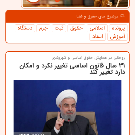
موضوع های حقوق و قضا
پرونده
اسلامی
حقوق
ثبت
جرم
دستگاه
آموزش
اسناد
روحانی در همایش حقوق اساسی و شهروندی:
31 سال قانون اساسی تغییر نكرد و امكان
دارد تغییر كند