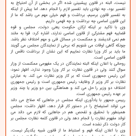
نیست، البته در قانون پیشبینی شده اگر در بخشی از آن احتیاج به
تفسیر بود، چه نهادی باید تفسیر لازم را انجام دهد. اما پیش از اینکه
به تفسیر قانون برسیم، برداشت و فهم خیلی مهم می باشد که ما از
این قانون اساسی چه برداشت و چه فهمی داریم.
وی با تاکید بر اینکه ارکان حکومت یعنی دولت، مجلس و قوه
قضاییه فهم مشترکی از قانون اساسی ندارند، اشاره کرد: قوا به مانند
هم نمی اندیشند و ممکنست در مسائل فنی و مهم اختلاف نظر باشد.
چونکه گاهی اوقات می شنویم که برخی از نمایندگان مجلس می گویند
ما باید بر کار وزرا نظارت نماییم که این نشان از برداشت ناقص از
قانون اساسی است.
روحانی با اعلان اینکه البته نمایندگان در یک مفهومی ممکنست از وزار
سوال کنند ولی در قانون نظارت بر کار وزرا وجود ندارد، اظهار نمود:
این رئیس جمهوری است که بر کار وزیر نظارت می کند. به عبارتی
نظارت بر کار وزیر از وظایف رئیس جمهوری است و رئیس جمهوری
اختلاف دو وزیر را حل می کند و هماهنگی بین دو وزیر یا چند وزیر
بر عهده رئیس جمهوری است.
رییس جمهور با یادآوری اینکه مجلس در جاهایی که صلاح می داند
می تواند استیضاح را در دستور کار قرار دهد، اظهار داشت: مجلس
همینطور با تحقیق و تفحص هم در جاهایی که لازم می داند می
تواند مفهوم نظارت را انجام دهد ولی در قانون کلمه نظارت مجلس بر
کار دولت ذکر نشده است.
وی با اعلان اینکه فهم و استنباط ما از قانون شبیه یکدیگر نیست،