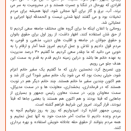
افرادی که بهرحال در تنگنا و عسرت هستند و در محرومیت به سر می
برند، آب، برق و گاز برای آنها مجانی شود. اینها همیشه برای مردم
تخیلات بود و می گفتند اینها شدنی نیست و الحمدلله اینها اجرایی و
عملیاتی شد.
روحانی با اعلان اینکه ما برای گروه های مختلف جامعه سعی کردیم تا
از حق شان استفاده کنند، اظهار داشت: از روز اول برای حقوق بانوان
و حقوق جوانان در جامعه و اقلیت های دینی، مذهبی و قومی به
مردم قول دادیم و تلاش و عمل کردیم. امروز شما آمار و ارقام را به
خوبی می دانید که ما چقدر سعی کردیم. ما گفتیم ۳۰ درصد مدیریت
به عهده خانم ها باشد و دراین زمینه داریم قدم به قدم به سمت این
هدف جلو می رویم.
وی تصریح کرد: نخستین باری که ما گفتیم یک سفیر خانم اعزام
شود، خیلی بحث بود که می شود یک خانم سفیر شود؟ این کار شد و
هم اکنون چندین سفیر ما خانم هستند. چند خانم دیگر هم در نوبت
هستند که در فرمانداری، بخشداری، معاونت ها و در سمت مدیرکل،
سمت معاونان وزیر، در سمت معاون رئیس جمهور و بسیاری از
جاهایی که قبلا بودند و هم اکنون هم هستند یا بعضی جاها که قبلاً
نبودند، قرار گیرند. امروز این شرایط فراهم گشته است.
رییس جمهور اشاره کرد: امیدواریم که روز به روز بتوانیم آنچه به
مردم وعده دادیم تا ساعت آخر خدمت خود به آنها عمل نماییم و
همه مردم بتوانند از حقوق حقه عادلانه خویش استفاده و بهره برداری
کنند.