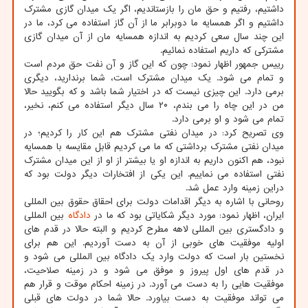
داشتیم، رفتیم و حق مان را بازستاندیم، اگر یک میدان گازی مشترک
داشتیم و اگر همسایه ما دوبرابر ما از آن گاز استفاده می کرد، ما در
این چند سال سعی کردیم به اندازه همسایه مان از آن میدان گازی
مشترکی که داریم استفاده نمائیم.
رییس جمهور اظهار نمود: چون که این گاز و آن نفت حق مردم است
و تمام می شود. یک میدان مشترک است، شما برندارید، دیگری
برمی دارد. این چیزی نیست که در اختیار شما باشد و که بگویید حالا
من در این چاه را می بندم، ۲۰ سال دیگر استفاده می کنم، نخیر،
تمام می شود و او برمی دارد.
وی تصریح کرد: در میدان نفتی مشترک هم این کار را کردیم؛ در
میدان نفتی مشترک برداشتی که ما می کردیم قابل مقایسه با همسایه
نبود، هم اکنون داریم به اندازه او یا بیشتر از او از این میدان مشترک
نفتی استفاده می نماییم. این یکی از افتخارات دیگر دولت بود که
دراین زمینه وارد عمل شد.
روحانی با اشاره به دیگر اقدامات دولت برای احقاق حقوق بین المللی
ایران، اظهار نمود: مورد دیگر شکایاتی بود که ما در
دادگاه
بین المللی
و دادگستری بین المللی لاهه مطرح کردیم و البته حالا در قدم های
اولیه موفقیت های خوبی از آن به دست آوردیم. این هم برای
نخستین بار است که دولت وارد یک دادگاه بین المللی می شود و
در قدم های اول پیروز و موفق می شود و در زمینه صلاحیت،
موفقیت هایی را به دست می آورد. در زمینه احکام موقت و قرار هم
می تواند موفقیت به دست بیاورد. حالا شما در دولت های قبلی