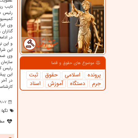
عضویت ا
نایب ری
رئیس سا
کمیسیون
وی ابرا
گذاران و
در ادام
و این ن
این شرا
وی ضمن 
سازمان ب
موضوع های حقوق و قضا
رئیس کم
پرونده
اسلامی
حقوق
ثبت
این پیش
در آخر 
جرم
دستگاه
آموزش
اسناد
کارشناس
9/07
تگها:
مطل