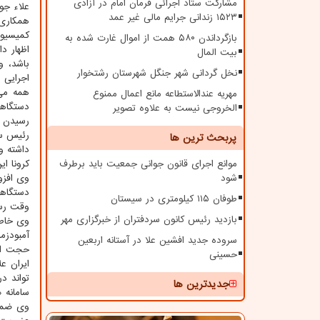
مشارکت ستاد اجرائی فرمان امام در آزادی
علاء جو
۱۵۲۳ زندانی جرایم مالی غیر عمد
همکاری
کمیسیون
بازگرداندن ۵۸۰ همت از اموال غارت شده به
اظهار د
بیت المال
باشد، و
نخل گردانی شهر جنگل شهرستان رشتخوار
اجرایی 
همه می 
مهریه عندالاستطاعه مانع اعمال ممنوع
دستگاهه
الخروجی نیست به علاوه تصویر
رسیدن ب
رئیس سا
پربحث ترین ها
داشته و
موانع اجرای قانون جوانی جمعیت باید برطرف
کرونا ای
شود
وی افزو
دستگاهه
طوفان ۱۱۵ کیلومتری در سیستان
وقت رسی
بازدید رئیس کانون سردفتران از خبرگزاری مهر
وی خاطر
آمبودزم
سروده جدید افشین علا در آستانه اربعین
حجت الا
حسینی
ایران ع
تواند د
جدیدترین ها
سامانه 
وی ضمن 