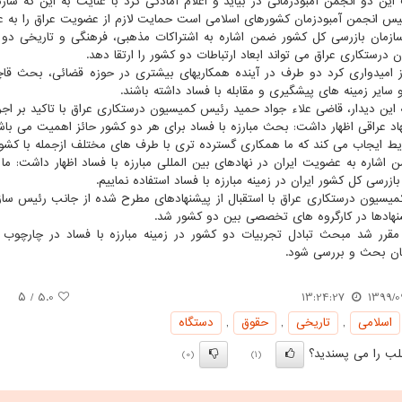
ین دو انجمن آمبودزمانی در بیاید و اعلام آمادگی کرد با عنایت به این که ساز
یس انجمن آمبودزمان کشورهای اسلامی است حمایت لازم از عضویت عراق را به ع
زمان بازرسی کل کشور ضمن اشاره به اشتراکات مذهبی، فرهنگی و تاریخی دو کش
 درستکاری عراق می تواند ابعاد ارتباطات دو کشور را ارتقا دهد.
ز امیدواری کرد دو طرف در آینده همکاریهای بیشتری در حوزه قضائی، بحث قاچا
 سایر زمینه های پیشگیری و مقابله با فساد داشته باشند.
ه این دیدار، قاضی علاء جواد حمید رئیس کمیسیون درستکاری عراق با تاکید بر ا
هاد عراقی اظهار داشت: بحث مبارزه با فساد برای هر دو کشور حائز اهمیت می با
یط ایجاب می کند که ما همکاری گسترده تری با طرف های مختلف ازجمله با کشور 
اشاره به عضویت ایران در نهادهای بین المللی مبارزه با فساد اظهار داشت: م
ازرسی کل کشور ایران در زمینه مبارزه با فساد استفاده نماییم.
یسیون درستکاری عراق با استقبال از پیشنهادهای مطرح شده از جانب رئیس سا
نهادها در کارگروه های تخصصی بین دو کشور شد.
مقرر شد مبحث تبادل تجربیات دو کشور در زمینه مبارزه با فساد در چارچو
ان بحث و بررسی شود.
/ ۵
5.0
13:24:27
1399/0
اسلامی
,
تاریخی
,
حقوق
,
دستگاه
ب را می پسندید؟
(0)
(1)