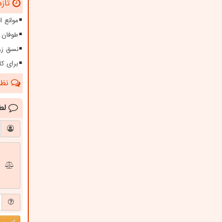
تازه
موانع 
طوفان ۱۱۵ کیلومتری در سیستا
نسق زر
برای کا
نظرا
لط