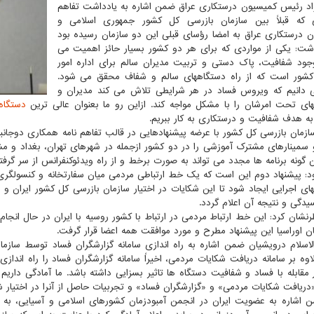
اد رئیس کمیسیون درستکاری عراق ضمن اشاره به یادداشت تفاهم
 که قبلاً بین سازمان بازرسی کل کشور جمهوری اسلامی و
 درستکاری عراق به امضا رؤسای قبلی این دو سازمان رسیده بود
اشت: یکی از مواردی که برای هر دو کشور بسیار حائز اهمیت می
جود شفافیت، پاک دستی و تربیت مدیران سالم برای اداره امور
کشور است که از راه دستگاههای سالم و شفاف محقق می شود.
دانیم که ویروس فساد در هر شرایطی تلاش می کند مدیران و
ای تحت امرشان را با مشکل مواجه کند. ازاین رو ما بعنوان عالی ترین
دستگاه
ه هدف شفافیت و درستکاری به کار ببریم.
زمان بازرسی کل کشور با عرضه پیشنهادهایی در قالب تفاهم نامه همکاری دوجانبه
 سمینارهای مشترک آموزشی را در دو کشور ازجمله در شهرهای تهران، بغداد و م
ن گونه برنامه ها مجدد می تواند به صورت برخط و از راه ویدئوکنفرانس از سر گرفت
د: پیشنهاد دوم این است که یک خط ارتباطی مردمی میان سفارتخانه و کنسولگری
ای اجرایی ایجاد شود تا این شکایات در اختیار سازمان بازرسی کل کشور ایران 
دگی و نتیجه آن اعلام گردد.
نشان کرد: این خط ارتباط مردمی در ارتباط با کشور روسیه با ایران در حال انج
ان اوراسیا این پیشنهاد مطرح و مورد موافقت همه اعضا قرار گرفت.
سلام درویشیان ضمن اشاره به راه اندازی سامانه گزارشگران فساد توسط سازما
لاوه بر سامانه دریافت شکایات مردمی، اخیراً سامانه گزارشگران فساد را راه اندا
ر مقابله با فساد و شفافیت دستگاه ها تاثیر بسزایی داشته باشد. ما آمادگی داری
«دریافت شکایات مردمی» و «گزارشگران فساد» و تجربیات حاصل از آنرا در اختیار شم
اشاره به عضویت ایران در انجمن آمبودزمان کشورهای اسلامی و آسیایی، به ک