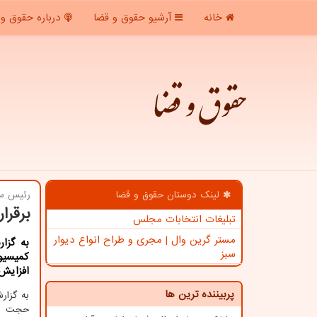
خانه
آرشیو حقوق و قضا
درباره حقوق و 
حقوق و قضا
لینک دوستان حقوق و قضا
رئیس سا
برقرا
تبلیغات انتخابات مجلس
مستر گرین وال | مجری و طراح انواع دیوار
به گزا
سبز
كمیسیو
افزایش 
پربیننده ترین ها
به گزا
حجت الا