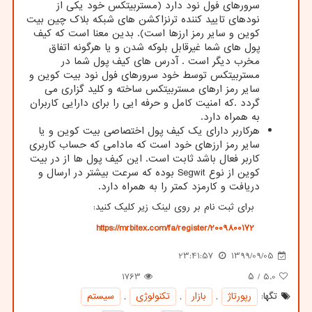
سرورهای فول نود دارد (مستربیتکس خود یکی از
نودهای تایید کننده ترنزاکشن های شبکه بلاک چین بیت
کوین و سایر رمز ارزها است). بدین معنا است که کیف
پول های شما غیرقابل بلوکه شدن و یا هرگونه اتفاق
مخرب دیگر است . آدرس های کیف پول شما در
مستربیتکس توسط خود سرورهای فول نود بیت کوین و
سایر رمز ارهای مستربیتکس ساخته و کلید گزاری می
گردد .که امنیت کامل و حرفه ایی را برای دارایی کاربران
به همراه دارد.
هرکاربر دارای یک کیف پول اختصاصی بیت کوین و یا
سایر رمز ارزهای خود است که مادامی که حساب کاربری
کاربر فعال باشد ثابت است. این کیف پول ها از در بیت
کوین از نوع
Segwit
بوده که سرعت بیشتر در ارسال و
دریافت و کارمزد کمتر را به همراه دارد.
برای ثبت نام بر روی لینک زیر کلیک کنید:
https://mrbitex.com/fa/register/2009800172
23:41:57
1399/09/05
1763
/ ۵
5.0
تگها:
رپورتاژ
,
بازار
,
تكنولوژی
,
سیستم