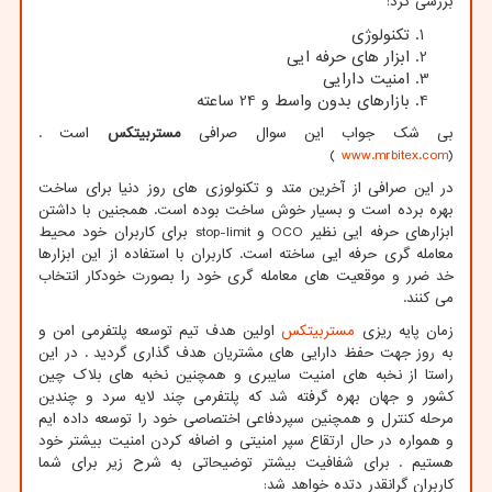
بررسی کرد:
تکنولوژی
ابزار های حرفه ایی
امنیت دارایی
بازارهای بدون واسط و 24 ساعته
بی شک جواب این سوال صرافی
مستربیتکس
است .
)
www.mrbitex.com
(
در این صرافی از آخرین متد و تکنولوزی های روز دنیا برای ساخت
بهره برده است و بسیار خوش ساخت بوده است. همجنین با داشتن
ابزارهای حرفه ایی نظیر
OCO
و
stop-limit
برای کاربران خود محیط
معامله گری حرفه ایی ساخته است. کاربران با استفاده از این ابزارها
خد ضرر و موقعیت های معامله گری خود را بصورت خودکار انتخاب
می کنند.
زمان پایه ریزی
مستربیتکس
اولین هدف تیم توسعه پلتفرمی امن و
به روز جهت حفظ دارایی های مشتریان هدف گذاری گردید . در این
راستا از نخبه های امنیت سایبری و همچنین نخبه های بلاک چین
کشور و جهان بهره گرفته شد که پلتفرمی چند لایه سرد و چندین
مرحله کنترل و همچنین سپردفاعی اختصاصی خود را توسعه داده ایم
و همواره در حال ارتقاع سپر امنیتی و اضافه کردن امنیت بیشتر خود
هستیم . برای شفافیت بیشتر توضیحاتی به شرح زیر برای شما
کاربران گرانقدر دتده خواهد شد: