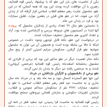
یکی از خاصیت های بارز این عفو که با پیشنهاد رئیس قوه قضائیه،
رهبری با آن موافقت کرده بودند این بود که همه کسانی که در این
عفو، مشمول عنایت رهبر معظم انقلاب اسلامی قرار گرفته اند از زندان
آزاد می شوند، اما در عفو های قبلی در بعضی موارد، تقلیل مجازات
بود و فرد در زندان می ماند.
با نخستین عفو سال ۹۹ تعداد زیادی از زندانیان مشمول که
پرونده
آنها ابتدا در کمیسیون های مربوطه بررسی و کارشناسی شده بود، آزاد
و تعداد کثیری هم مشمول تخفیف مجازات شدند.
در درخواست این عفو، نکته قابل توجهی وجود داشت در خصوص
اینکه تا حالا بی سابقه بوده است و همچون آن می توان به مشمول
ضوابط عفو قرار گرفتن، محکومان جرایم امنیتی کمتر از پنج سال
اشاره نمود.
نکته حائز اهمیت دیگر در عفو مذکور این بود که برخی از افرادی که
مشمول بخشنامه اسفندماه رئیس قوه قضائیه (مرخصی کرونایی)
شدند و به مرخصی رفتند نیز دیگر به زندان باز نمی گردند.
عفو برخی از دانشجویان و کارگران بازداشتی در خرداد
این تنها عفو گسترده امسال نبود و سه ماه بعد و در خرداد ماه سال
جاری و به مناسبت عید فطر رهبر معظم انقلاب اسلامی با عفو یا
تخفیف مجازات ۳۷۲۱ نفر از محکومان محاکم عمومی و انقلاب،
سازمان تعزیرات حکومتی و سازمان قضائی نیروهای مسلح موافقت
کردند.
رئیس قوه قضائیه به مناسبت فرا رسیدن عید سعید فطر در نامه ای
به رهبر انقلاب اسلامی پیشنهاد عفو یا تخفیف و تبدیل مجازات ۳۷۲۱