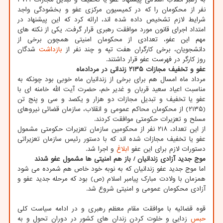
نفر از محکومان را که در کمیسیون مرکزی عفو و بخشودگی واجد
شرایط لازم تشخیص داده شده اند، ارائه کرد که این پیشنهاد در
امتداد اجرای قانون مورد موافقت رهبری قرار گرفت. یکی از نکته های
مهم این عفو، تعدادی از محکومان امنیتی همچون برخی از
دانشجویان، برخی کارگران هفت تپه و چند نفر از
بازداشت
شدگان
روز کارگر در فهرست عفو قرار داشتند.
عفو و تخفیف مجازات ۲۱۳۵ زندانی در مردادماه
مرداد ماه امسال هم برای برخی از زندانیان ماه خوبی بود چونکه به
مناسبت اعیاد سعید قربان و غدیر خم، حضرت آیت الله خامنه ای با
عفو یا تخفیف و تبدیل مجازات دو هزار و یکصد و سی و پنج تن
(۲۱۳۵) از محکومان محاکم عمومی و انقلاب، سازمان قضائی نیروهای
مسلح و تعزیرات حکومتی موافقت کردند.
از این تعداد، ۲۱۸ نفر از محکومین سازمان تعزیرات حکومتی مشمول
عفو یا تخفیف مجازات شده اند که با دستور رئیس سازمان تعزیراتی
دستورات لازم برای این عفو
ابلاغ
و اجرا شد.
موج جدید آزادی زندانیان / ‏‏باز هم امنیتی ها مشمول عفو شدند
اما موج جدید عفو زندانیان که به نوبه خود خاص هم شمرده می شود
همزمان با ولادت مبارک پیامبر اسلام (ص) بود که مرحله جدید عفو و
آزادی محکومان عمومی و امنیتی شروع شد.
قوه قضائیه با موافقت مقام معظم رهبری و در ادامه سیاست کلی
حبس
زدایی و خلوت کردن زندان های کشور در دوران تحول و به