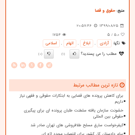
منبع:
حقوق و قضا
20:57:46
1399/08/25
1754
/ ۵
5.0
تگها:
آزادی
,
ابلاغ
,
اتهام
,
اسلامی
مطلب را می پسندید؟
(0)
(1)
X
تازه ترین مطالب مرتبط
برای کاهش پرونده های قضایی به ابتکارات حقوقی و فقهی نیاز
داریم
خشونت سازمان یافته سلطنت طلبان پرونده ای برای پیگیری
حقوقی بین المللی
کیفرخواست سارق مسلح طلافروشی های تهران صادر شد
پیام دادستان کل کشور برای انتصاب مجدد اژه ای