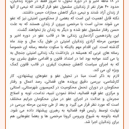
در ۱۸ ماهه اخیر و در دوره تحول، تا امروز فقط در حوزه زندانیان،
حدود ۴۰ هزار نفر از زندانیان مشمول عفو قرار گرفتند که نیمی از آنها
از زندان آزاد شدند و نیمی دیگر کاهش مجازات حبس داشتند.
نکته قابل اهمیت این است که بعضی از محکومین امنیتی نیز که عفو
می شوند مدتی است با مرخصی بیرون از زندان هستند که به علت
حسن رفتار مشمول عفو شده و دیگر به زندان باز نخواهند گشت.
این پانزدهمین آزادسازی زندانی ها در قالب عفو در دوره اخیر و
سومین مرحله آزادی زندانیان امنیتی در طول یک سال و چند ماه
گذشته است. این اقدام مهم بااینکه با سکوت جامعه رسانه ای خصوصاً
رسانه های غربی که همیشه در بازداشت یک زندانی امنیتی جنجال به
پا می کنند مواجه بود اما در امتداد قانون و اقدامی حقوق بشری بود
که به اجرای سیاست کاهش جمعیت کیفری در قالب قانون کمک
ویژه ای می کند.
لازم به ذکر است مبنا در تحول عفو و عفوهای پیشنهادی، کار
کارشناسی، بررسی دقیق پرونده های قضائی، رصد اعمال و رفتار
محکومان در دوران تحمل محکومیت در کمیسیون شهرستانی، استانی
و مرکزی عفو قوه قضائیه، لحاظ نمودن تنبیه، ندامت، توبه و اصلاح
مجرمان و عدالت در اجرای عفو در میان محکومان جرایم مختلف
است که مورد نظر قرار می گیرد و بعد از طی چندین مرحله بررسی در
نهایت توسط رئیس قوه قضائیه به رهبری پیشنهاد داده می شود.
البته باتوجه به شیوع ویروس کرونا مرخصی ها و بعضاً عفوهایی هم
برای زندانیان اجرا شد.