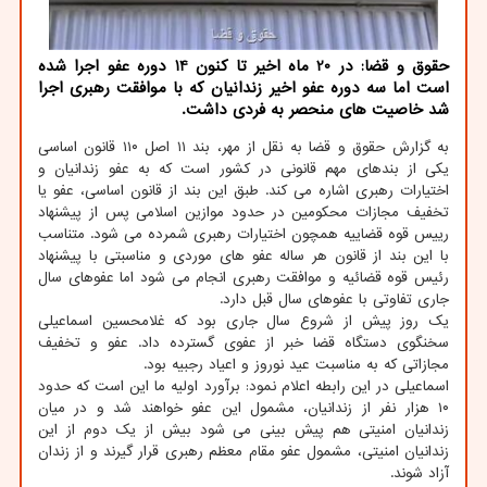
حقوق و قضا: در 20 ماه اخیر تا كنون 14 دوره عفو اجرا شده
است اما سه دوره عفو اخیر زندانیان كه با موافقت رهبری اجرا
شد خاصیت های منحصر به فردی داشت.
به گزارش حقوق و قضا به نقل از مهر، بند ۱۱ اصل ۱۱۰ قانون اساسی
یکی از بندهای مهم قانونی در کشور است که به عفو زندانیان و
اختیارات رهبری اشاره می کند. طبق این بند از قانون اساسی، عفو یا
تخفیف‏ مجازات‏ محکومین‏ در حدود موازین‏ اسلامی‏ پس‏ از پیشنهاد
رییس‏ قوه‏ قضاییه‏‬ همچون اختیارات رهبری شمرده می شود. متناسب
با این بند از قانون هر ساله عفو های موردی و مناسبتی با پیشنهاد
رئیس قوه قضائیه و موافقت رهبری انجام می شود اما عفوهای سال
جاری تفاوتی با عفوهای سال قبل دارد.
یک روز پیش از شروع سال جاری بود که غلامحسین اسماعیلی
سخنگوی دستگاه قضا خبر از عفوی گسترده داد. عفو و تخفیف
مجازاتی که به مناسبت عید نوروز و اعیاد رجبیه بود.
اسماعیلی در این رابطه اعلام نمود: برآورد اولیه ما این است که حدود
۱۰ هزار نفر از زندانیان، مشمول این عفو خواهند شد و در میان
زندانیان امنیتی هم پیش بینی می شود بیش از یک دوم از این
زندانیان امنیتی، مشمول عفو مقام معظم رهبری قرار گیرند و از زندان
آزاد شوند.