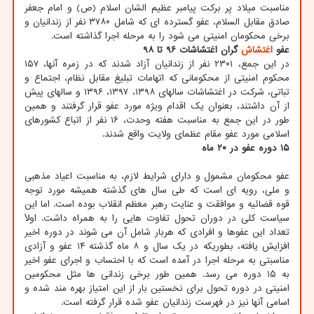
مناسبت میلاد پر برکت پیامبر عظیم الشان اسلام (ص) و امام جعفر
صادق مقابل السلام، عفو گسترده ای که شامل ۳۷۸۰ نفر از زندانیان و
برخی محکومان امنیتی می شود را به مرحله اجرا گذاشته است.
عفو
اغتشاش
گران اغتشاشات ۹۶ تا ۹۸
در این جمع، ۲۳۰۱ نفر از زندانیان آزاد شدند که در زمره آنها، ۱۵۷
محکوم امنیتی از محکومانی که اتهامات تبلیغ مقابل نظام، اجتماع و
تباتی، شرکت در اغتشاشات سالهای ۱۳۹۸، ۱۳۹۷، ۱۳۹۶ و سالهای پیش
از آن داشتند، بعنوان یک اقدام ویژه مورد عفو قرار گرفتند و همین
طور در این جمع به مناسبت هفته وحدت، ۱۶ نفر از اتباع کشورهای
اسلامی مورد عفو مقام عظمای ولایت واقع شدند.
۱۵ دوره عفو در ۲۰ ماه
عفو محکومان مشمول و دارای شرایط لازم، به مناسبت اعیاد مذهبی
و ملی، رویه ای است که طی سال های گذشته همیشه مورد توجه
قوه قضائیه و موافقت و عنایت رهبر معظم انقلاب بوده است. اما این
سیاست کلی در دوران تحول تفاوت هایی را به همراه داشت. اولاً
تعداد این عفوها و افرادی که هربار شامل آن می شوند در دوره اخیر
افزایش یافته، بطوریکه در یک سال و ۸ ماه گذشته ۱۴ عفو و آزادی
مناسبتی به مرحله اجرا در آمده است که با احتساب و اجرای عفو اخیر
به ۱۵ دوره می رسد. همین طور برخی زندانی ها مثل محکومین
امنیتی در دوره تحول برای نخستین بار از این امتیاز بهره مند شده و
اسامی آنها نیز در فهرست زندانیان عفو شده قرار گرفته است.