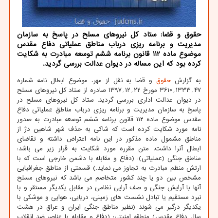
حقوق و قضا: ستاد كل نیروهای مسلح در پاسخ به سازمان
مدیریت و برنامه ریزی درباب مناطق عملیاتی دفاع مقدس
موضوع ماده 112 قانون برنامه ششم توسعه مبادرت به شكایت
كرده بود كه این مساله در دیوان عدالت بررسی گردید.
به گزارش
حقوق
و قضا به نقل از مهر، موضوع ابطال نامه شماره
۴۷؍۱۳۳۳؍۳۶۱۰ مورخ ۲۲؍۱۲؍۱۳۹۷ صادره از ستاد کل نیروهای مسلح
در دیوان عدالت اداری بررسی گردید. ستاد کل نیروهای مسلح در
پاسخ به سازمان مدیریت و برنامه ریزی درباب مناطق عملیاتی دفاع
مقدس موضوع ماده ۱۱۲ قانون برنامه ششم توسعه مبادرت به صدور
نامه مورد شکایت کرده است که شاکی به حذف شهر شاهین دژ از
مناطق مشمول ماده مذکور در این نامه اعتراض داشته و تقاضای
ابطال آنرا داشت. متن مقرره مورد شکایت به قرار زیر می باشد:
مناطق جنگی (عملیاتی): (دفاع و مقابله با دشمن خارجی است که با
ارتش منظم مبادرت به تجاوز می نماید.) قسمتی از مناطق جغرافیایی
مشخص بین دو یا چند کشور متخاصم می باشد که نیروهای مسلح
آنها با آرایش جنگی و صف آرایی نظامی در مقابل یکدیگر مستقر و با
نبرد مستقیم یا تبادل نشست های زمینی، دریایی، هوایی و موشکی با
یکدیگر درگیر می شوند (نظیر مناطق جنگی ایران و عراق در هشت
سال دفاع مقدس) منطقه امنیتی: (دفاع و مقابله با عناصر ضد انقلاب