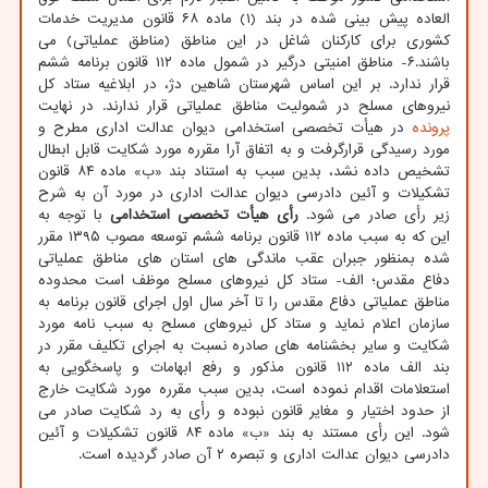
العاده پیش بینی شده در بند (۱) ماده ۶۸ قانون مدیریت خدمات
کشوری برای کارکنان شاغل در این مناطق (مناطق عملیاتی) می
باشند.۶- مناطق امنیتی درگیر در شمول ماده ۱۱۲ قانون برنامه ششم
قرار ندارد. بر این اساس شهرستان شاهین دژ، در ابلاغیه ستاد کل
نیروهای مسلح در شمولیت مناطق عملیاتی قرار ندارند. در نهایت
پرونده
در هیأت تخصصی استخدامی دیوان عدالت اداری مطرح و
مورد رسیدگی قرارگرفت و به اتفاق آرا مقرره مورد شکایت قابل ابطال
تشخیص داده نشد، بدین سبب به استناد بند «ب» ماده ۸۴ قانون
تشکیلات و آئین دادرسی دیوان عدالت اداری در مورد آن به شرح
زیر رأی صادر می شود.
رأی هیأت تخصصی استخدامی
با توجه به
این که به سبب ماده ۱۱۲ قانون برنامه ششم توسعه مصوب ۱۳۹۵ مقرر
شده بمنظور جبران عقب ماندگی های استان های مناطق عملیاتی
دفاع مقدس؛ الف- ستاد کل نیروهای مسلح موظف است محدوده
مناطق عملیاتی دفاع مقدس را تا آخر سال اول اجرای قانون برنامه به
سازمان اعلام نماید و ستاد کل نیروهای مسلح به سبب نامه مورد
شکایت و سایر بخشنامه های صادره نسبت به اجرای تکلیف مقرر در
بند الف ماده ۱۱۲ قانون مذکور و رفع ابهامات و پاسخگویی به
استعلامات اقدام نموده است، بدین سبب مقرره مورد شکایت خارج
از حدود اختیار و مغایر قانون نبوده و رأی به رد شکایت صادر می
شود. این رأی مستند به بند «ب» ماده ۸۴ قانون تشکیلات و آئین
دادرسی دیوان عدالت اداری و تبصره ۲ آن صادر گردیده است.