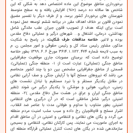
برخورداری مناطق موضوع این ماده اختصاص دهد به شکلی که این
شاخص ها سالانه ده درصد (۱۰%) افزایش یافته و به سطح متوسط
شهرستان های برخوردار کشور برسد. و از طرف دیگر با تفسیر مضیق
نمودن قانون بر خلاف اهداف مقرر در برنامه ششم توسعه عمل نموده
است برای اینکه هدف از تصویب قانون جبران عقب ماندگی شامل
بهداشتی، درمانی، اشتغال و… شهرهای درگیر و عملیاتی دفاع مقدس
بوده و لاغیر.
خلاصه مدافعات طرف شکایت:
در پاسخ به شکایت
مذکور، مشاور رئیس ستاد کل و رئیس حقوقی و امور مجلس ن. م
به سبب لایحه شماره ۴۷۴؍۱۱۲۲؍۱؍۳۶۱۴ مورخ ۶؍۶؍۱۳۹۹ بطور خلاصه
توضیح داده است که: برمبنای مصوبات جاری موقعیت جغرافیایی
مناطق جنگی (عملیاتی) عبارت است از: ۱- منطقه جنگی (عملیاتی):
قسمتی از مناطق جغرافیایی مشخص بین دو یا چند کشور متخاصم
می باشد که نیروهای مسلح آنها با آرایش جنگی و صف آرایی نظامی
در مقابل یکدیگر مستقر و با نبرد مستقیم یا تبادل نشست های
زمینی، دریایی، هوایی و موشکی با یکدیگر درگیر می شوند (نظیر
مناطق جنگی ایران و عراق در هشت سال دفاع مقدس )۲- منطقه
امنیتی درگیر: شامل مناطقی است که در آن درگیری های انتظامی
امنیتی بطور متناوب یا مداوم و طولانی مدت با عناصر ضد انقلاب،
اشرار مسلح و قاچاقچیان رخ داده و سبب سلب امنیت مردم منطقه
می گردد و یگان های نظامی و انتظامی و امنیتی در آن مناطق اقدام
به اجرای ماموریت می نمایند، پس کارکنان نظامی، انتظامی و بسیجی
سازماندهی شده در یگان های تحت کنترل عملیاتی قرارگاه منطقه ای