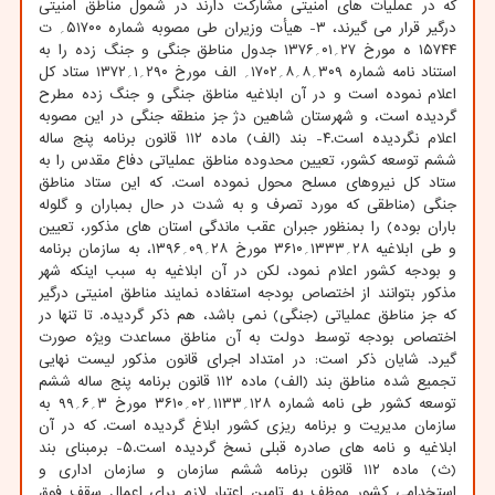
که در عملیات های امنیتی مشارکت دارند در شمول مناطق امنیتی
درگیر قرار می گیرند، ۳- هیأت وزیران طی مصوبه شماره ۵۱۷۰۰؍ ت
۱۵۷۴۴ ه مورخ ۲۷؍۰۱؍۱۳۷۶ جدول مناطق جنگی و جنگ زده را به
استناد نامه شماره ۳۰۹؍۸؍۸؍۱۷۰۲؍ الف مورخ ۲۹۰؍۱؍۱۳۷۲ ستاد کل
اعلام نموده است و در آن ابلاغیه مناطق جنگی و جنگ زده مطرح
گردیده است، و شهرستان شاهین دژ جز منطقه جنگی در این مصوبه
اعلام نگردیده است.۴- بند (الف) ماده ۱۱۲ قانون برنامه پنج ساله
ششم توسعه کشور، تعیین محدوده مناطق عملیاتی دفاع مقدس را به
ستاد کل نیروهای مسلح محول نموده است. که این ستاد مناطق
جنگی (مناطقی که مورد تصرف و به شدت در حال بمباران و گلوله
باران بوده) را بمنظور جبران عقب ماندگی استان های مذکور، تعیین
و طی ابلاغیه ۲۸؍۱۳۳۳؍۳۶۱۰ مورخ ۲۸؍۰۹؍۱۳۹۶، به سازمان برنامه
و بودجه کشور اعلام نمود، لکن در آن ابلاغیه به سبب اینکه شهر
مذکور بتوانند از اختصاص بودجه استفاده نمایند مناطق امنیتی درگیر
که جز مناطق عملیاتی (جنگی) نمی باشد، هم ذکر گردیده. تا تنها در
اختصاص بودجه توسط دولت به آن مناطق مساعدت ویژه صورت
گیرد. شایان ذکر است: در امتداد اجرای قانون مذکور لیست نهایی
تجمیع شده مناطق بند (الف) ماده ۱۱۲ قانون برنامه پنج ساله ششم
توسعه کشور طی نامه شماره ۱۲۸؍۱۱۳۳؍۰۲؍۳۶۱۰ مورخ ۳؍۶؍۹۹ به
سازمان مدیریت و برنامه ریزی کشور ابلاغ گردیده است. که در آن
ابلاغیه و نامه های صادره قبلی نسخ گردیده است.۵- برمبنای بند
(ث) ماده ۱۱۲ قانون برنامه ششم سازمان و سازمان اداری و
استخدامی کشور موظف به تامین اعتبار لازم برای اعمال سقف فوق