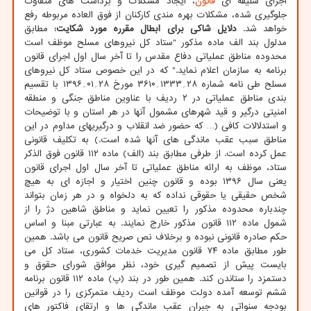
اجرای سلیقه ای
قانون
، ایجاد مشکلات و برداشت های متفاوت
جلوگیری شده، مشکلات بهره مندی کارکنان از فوق العاده مربوطه رفع
خواهد شد.
دلایل شاکی برای ابطال مقرره مورد شکایت:
مطابق
مدلول بند الف ماده مذکور "ستاد کل نیروهای مسلح موظف است
محدوده مناطق عملیاتی دفاع مقدس را تا آخر سال اول اجرای قانون
برنامه به سازمان اعلام نماید." که در این خصوص ستاد کل نیروهای
مسلح طی نامه شماره ۲۸؍۱۳۳۳؍۳۶۱۰ مورخ ۲۸؍۰۱؍۱۳۹۶ با تقسیم
بندی مناطق عملیاتی در ۲ ردیف با عناوین مناطق جنگی و منطقه
امنیتی درگیر و قید شهرهای مشمول آنها در هر استان و با توضیحات
و استدلالات کافی (… که حضور ضد انقلاب و درگیریهای مداوم در این
مناطق سبب عقب ماندگی های آنها شده است.) به تکلیف قانونی
عمل کرده است. از طرفی مطابق بند (الف) ماده ۱۱۲ قانون فوق الذکر
ستاد، موظف به ارائه مناطق عملیاتی تا آخر سال اول اجرای قانون
یعنی سال ۱۳۹۶ بوده و قانون چنین اختیار و اجازه ای به هیچ
شخص حقیقی یا حقوقی نداده که به دلخواه و در هر زمان بتواند
چندباره محدوده مذکور را تعیین نماید و مناطق شاهین دژ را از
شمول ماده ۱۱۲ قانون مذکور خارج نمایند. به عبارتی مبنا و اساس
حکم صادره قانونی نبوده و برخلاف نص صریح قانون می باشد. همین
طور مطابق ماده ۷۴ قانون مدیریت خدمات کشوری، ستاد کل می
بایست پیش از تصمیم گیری خود، نظر موافق شورای حقوق و
دستمزد را ستاندن کند. همین طور در بند (پ) ماده ۱۱۲ قانون برنامه
ششم توسعه آمده دولت موظف است ردیف متمرکزی را در قوانین
بودجه سنواتی به جبران عقب ماندگی ها و ارتقای فاکتور های