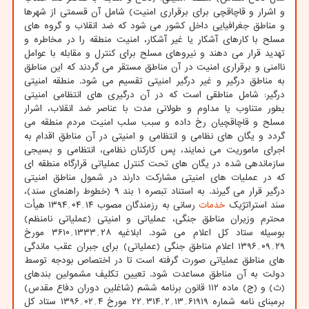
و اشرار و قاچاقچی برای برقراری امنیت) شامل آن قسمتی از شهرها
و مناطق جغرافیایی داخل کشور می شود که ضد انقلاب و گروه های
مسلح با کارهای آشکار یا غیر آشکار، امنیت منطقه را در مخاطره و
تهدید قرار می دهند و نیروهای مسلح برای کنترل و مقابله با عوامل
ناامنی و برقراری امنیت در آن مناطق مستقر می گردند که این مناطق
به مناطق درگیر و غیر درگیر امنیتی تقسیم می شود. منطقه امنیتی
درگیر: شامل مناطقی است که در آن درگیری های انتظامی امنیتی
بطور متناوب یا مداوم و طولانی مدت با عناصر ضد انقلاب، اشرار
مسلح و قاچاقچیان رخ داده و سبب سلب امنیت مردم منطقه می
گردد و یگان های نظامی و انتظامی و امنیتی در آن مناطق اقدام به
اجرای ماموریت می نمایند، پس کارکنان نظامی، انتظامی و بسیجی
سازماندهی شده در یگان های تحت کنترل عملیاتی قرارگاه منطقه ای
که در عملیات های امنیتی مشارکت دارند در شمول مناطق امنیتی
درگیر قرار می گیرند. به استناد تبصره ۱ بند ۹ (خطوط راهنمای سند)،
سند استراتژیک
خدمات
رسانی به رزمندگان مصوب ۱۴؍۰۴؍۱۳۹۴ هیأت
محترم وزیران مناطق جنگی، عملیاتی و امنیتی (عملیاتی نامنظم)
بوسیله ستاد کل اعلام می شود. ابلاغیه ۲۸؍۱۳۳۳؍۳۶۱۰ مورخ
۲۹؍۰۹؍۱۳۹۶ اعلام مناطق جنگی (عملیاتی) برای جبران عقب ماندگی
های مناطق عملیاتی صورت گرفته است تا در اختصاص بودجه توسط
دولت به آن مناطق مساعدت شود. تعیین تکلیف مشمولین بندهای
(ث) و (ج) ماده ۱۱۲ قانون برنامه ششم (شاغلین دوران دفاع مقدس)
برمبنای نامه شماره ۶۱۹۱۹؍۱۳؍۲؍۳۱۴؍۲۲ مورخ ۴؍۰۲؍۱۳۹۶ ستاد کل