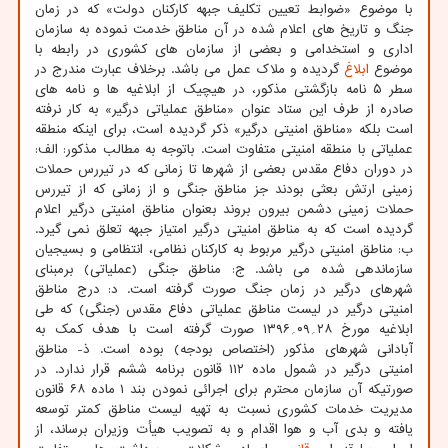
با موضوع «ضوابط تعیین تکلیف جبهه کارکنان دولت» که در زمان
جنگ و تاریخ های اعلام شده در آن مناطق خدمت نموده به سازمان
اداری و استخدامی و بعضی از سازمان های کشوری در رابطه با
موضوع
ابلاغ
گردیده و ملاک عمل می باشد. برخلاف عبارت مندرج در
سطر ۵ نامه بازگشتی مذکور، در هیچیک از ابلاغیه ها و نامه های
صادره از طرف این ستاد عنوان «مناطق عملیاتی درگیر» به کار نرفته
است بلکه «مناطق امنیتی درگیر» ذکر گردیده است، برای اینکه منطقه
عملیاتی با منطقه امنیتی متفاوت است. باتوجه به مطالب مذکور: الف:
در دوران دفاع مقدس بعضی از شهرها تا زمانی که در تیررس حملات
زمینی ارتش بعثی بودند جز مناطق جنگی و از زمانی که از تیررس
حملات زمینی دشمن بیرون بروند بعنوان مناطق امنیتی درگیر اعلام
گردیده است که به مناطق امنیتی درگیر امتیاز جبهه تعلق نمی گیرد.
ب: مناطق امنیتی درگیر مربوط به کارکنان نظامی، انتظامی و بسیجیان
سازماندهی شده می باشد. ج: مناطق جنگی (عملیاتی) برمبنای
شهرهای درگیر در زمان جنگ صورت گرفته است. د: درج مناطق
امنیتی درگیر در لیست مناطق عملیاتی دفاع مقدس (جنگی) که طی
ابلاغیه مورخ ۲۸؍۰۹؍۱۳۹۶ صورت گرفته است با هدف کمک به
آبادانی شهرهای مذکور (اختصاص بودجه) بوده است. ذ- مناطق
امنیتی درگیر در شمول ماده ۱۱۲ قانون برنامه ششم قرار ندارد. در
صورتیکه آن سازمان محترم برای اجرائی نمودن بند ۱ ماده ۶۸ قانون
مدیریت خدمات کشوری نسبت به تهیه لیست مناطق کمتر توسعه
یافته و بدی آب و هوا اقدام و به تصویب هیأت وزیران برساند، از