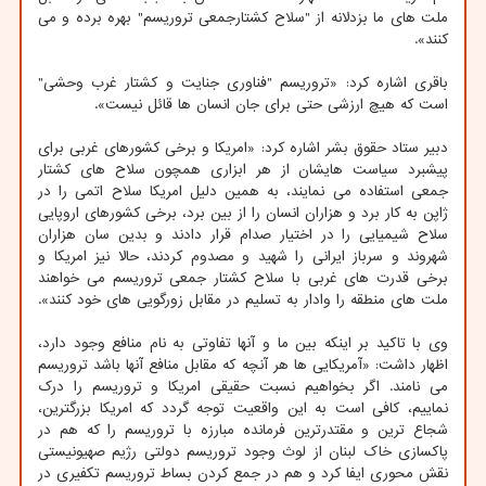
ملت های ما بزدلانه از "سلاح کشتارجمعی تروریسم" بهره برده و می
کنند».
باقری اشاره کرد: «تروریسم "فناوری جنایت و کشتار غرب وحشی"
است که هیچ ارزشی حتی برای جان انسان ها قائل نیست».
دبیر ستاد حقوق بشر اشاره کرد: «امریکا و برخی کشورهای غربی برای
پیشبرد سیاست هایشان از هر ابزاری همچون سلاح های کشتار
جمعی استفاده می نمایند، به همین دلیل امریکا سلاح اتمی را در
ژاپن به کار برد و هزاران انسان را از بین برد، برخی کشورهای اروپایی
سلاح شیمیایی را در اختیار صدام قرار دادند و بدین سان هزاران
شهروند و سرباز ایرانی را شهید و مصدوم کردند، حالا نیز امریکا و
برخی قدرت های غربی با سلاح کشتار جمعی تروریسم می خواهند
ملت های منطقه را وادار به تسلیم در مقابل زورگویی های خود کنند».
وی با تاکید بر اینکه بین ما و آنها تفاوتی به نام منافع وجود دارد،
اظهار داشت: «آمریکایی ها هر آنچه که مقابل منافع آنها باشد تروریسم
می نامند. اگر بخواهیم نسبت حقیقی امریکا و تروریسم را درک
نماییم، کافی است به این واقعیت توجه گردد که امریکا بزرگترین،
شجاع ترین و مقتدرترین فرمانده مبارزه با تروریسم را که هم در
پاکسازی خاک لبنان از لوث وجود تروریسم دولتی رژیم صهیونیستی
نقش محوری ایفا کرد و هم در جمع کردن بساط تروریسم تکفیری در