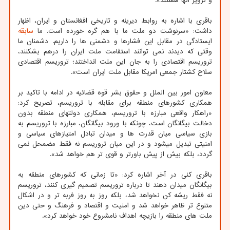
و تزویر آنها هستند».
باقری با اشاره به روابط دیرینه و تاریخی افغانستان و ایران، اظهار
داشت: «سرنوشت دو ملت ما با هم گره خورده است. ما
سابقه
ایستادگی در مقابل این فشارها و دشمنی ها را داریم. دشمنان ما
وقتی که دیدند نمی توانند استقامت ملت ایران را درهم بشکنند،
تروریسم اقتصادی را به جان این ملت انداختند؛ تروریسم اقتصادی
سلاح کشتار جمعی امریکا مقابل ملت ایران است».
معاون امور بین الملل و حقوق بشر قوه قضائیه در ادامه با تاکید بر
همکاری کشورهای منطقه برای مقابله با تروریسم، تصریح کرد:
«راهکار واقعی مبارزه با تروریسم، همکاری دولتهای منطقه بدون
دخالت بیگانگان است، چونکه با ورود بیگانگان، مبارزه با تروریسم به
بازی سیاسی میان قدرت ها و میدان تبادل امتیازهای سیاسی و
امنیتی تبدیل میشود و در این میان تروریسم نه فقط مضمحل نمی
گردد، بلکه بیش از پیش باورتر و قوی تر هم خواهد شد».
باقری کنی در آخر اشاره کرد: «تا زمانی که کشورهای منطقه به
بیگانگان میدان دهند تا درباره تروریسم تصمیم گیری کنند، تروریسم
نه فقط ریشه کن نخواهد شد، بلکه روز به روز فربه تر و در اشکال
متنوع تر ظاهر خواهد شد و امنیت و اقتصاد و فرهنگ و حتی دین
ملت های منطقه را بازیچه اهداف نامشروع خود خواهد کرد».