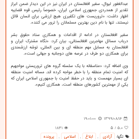
عبدالغفور لیوال، سفیر افغانستان در ایران نیز در این دیدار ضمن ابراز
تقدیر از همدردی جمهوری اسلامی ایران، خصوصاً رئیس قوه قضاییه
اظهار داشت: «تروریست های تکفیری هیچ ارزشی برای انسان قائل
نیستند، تنها با نام دین بهترین مسلمانان را ترور می کنند».
سفیر افغانستان در ادامه از اقدامات و همکاری ستاد حقوق بشر
درباب مسائل مهاجرین افغانستانی، بیان کرد: «نگاه مشترک ایران و
افغانستان به مسایل مهم منطقه ای و بین المللی، توشه ارزشمندی
برای همکاری دو طرف در عرصه های دوجانبه و جهانی است».
وی اضافه کرد: «متاسفانه با یک سلسله گروه های تروریستی مواجهیم
که امنیت تمام منطقه را با خطر مواجه کرده اند. مساله امنیت منطقه
ای بسیار مهمست و باید در حفظ امنیت با جمهوری اسلامی ایران که
یکی از مهمترین کشورهای منطقه است، همکاری کنیم».
19:01:00
1399/08/16
1841
/ ۵
5.0
تگها:
آزادی
,
ابلاغ
,
اسلامی
,
پرونده