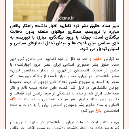
دبیر ستاد حقوق بشر قوه قضاییه اظهار داشت: راهكار واقعی
مبارزه با تروریسم، همكاری دولتهای منطقه بدون دخالت
بیگانگان است، چونكه با ورود بیگانگان، مبارزه با تروریسم به
بازی سیاسی میان قدرت ها و میدان تبادل امتیازهای سیاسی و
امنیتی تبدیل می شود.
به گزارش
حقوق
و قضا به نقل از قوه قضاییه، علی باقری کنی دبیر
ستاد حقوق بشر جمهوری اسلامی ایران عصر امروز (چهارشنبه) با
حضور در سفارت افغانستان در تهران، در دیدار «عبدالغفور لیوال»
سفیر افغانستان در ایران، ضمن ابراز تأسف از حادثه تروریستی که
منجر به کشته و مجروح شدن تعداد قابل توجهی از مردم خصوصاً
جوانان دانشگاهی در کابل شد، گفت: «این حادثه سبب تألم و تاثر
همه ملت ایران شد و بنده به نمایندگی از طرف رئیس قوه قضائیه و
بعنوان دبیر ستاد حقوق بشر مراتب همدردی و تسلیت
دستگاه
قضایی و ستاد حقوق بشر جمهوری اسلامی ایران را به دولت و ملت
افغانستان
ابلاغ
می کنم».
وی با اعلان اینکه دو ملت ایران و افغانستان در مبارزه با تروریسم
کم هزینه نداده اند، اظهار داشت: «دشمنان به سبب ناکامی در مقابل