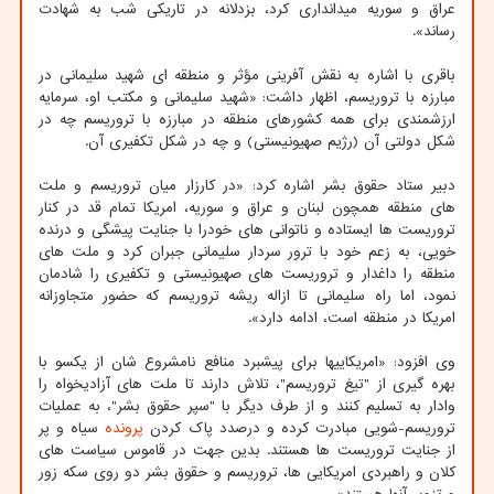
عراق و سوریه میدانداری کرد، بزدلانه در تاریکی شب به شهادت
رساند».
باقری با اشاره به نقش آفرینی مؤثر و منطقه ای شهید سلیمانی در
مبارزه با تروریسم، اظهار داشت: «شهید سلیمانی و مکتب او، سرمایه
ارزشمندی برای همه کشورهای منطقه در مبارزه با تروریسم چه در
شکل دولتی آن (رژیم صهیونیستی) و چه در شکل تکفیری آن.
دبیر ستاد حقوق بشر اشاره کرد: «در کارزار میان تروریسم و ملت
های منطقه همچون لبنان و عراق و سوریه، امریکا تمام قد در کنار
تروریست ها ایستاده و ناتوانی های خودرا با جنایت پیشگی و درنده
خویی، به زعم خود با ترور سردار سلیمانی جبران کرد و ملت های
منطقه را داغدار و تروریست های صهیونیستی و تکفیری را شادمان
نمود، اما راه سلیمانی تا ازاله ریشه تروریسم که حضور متجاوزانه
امریکا در منطقه است، ادامه دارد».
وی افزود: «امریکاییها برای پیشبرد منافع نامشروع شان از یکسو با
بهره گیری از "تیغ تروریسم"، تلاش دارند تا ملت های آزادیخواه را
وادار به تسلیم کنند و از طرف دیگر با "سپر حقوق بشر"، به عملیات
تروریسم-شویی مبادرت کرده و درصدد پاک کردن
پرونده
سیاه و پر
از جنایت تروریست ها هستند. بدین جهت در قاموس سیاست های
کلان و راهبردی امریکایی ها، تروریسم و حقوق بشر دو روی سکه زور