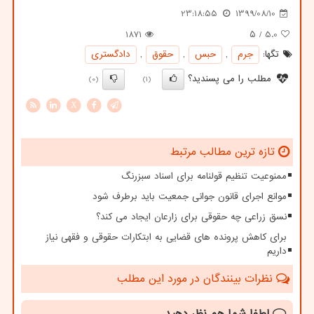
23:18:55
1399/08/10
1871
/ ۵
5.0
تگها:
جرم
,
حبس
,
حقوق
,
دادگستری
مطلب را می پسندید؟
(0)
(1)
X
تازه ترین مطالب مرتبط
ممنوعیت تنظیم قولنامه برای اسناد سبزرنگ
موانع اجرای قانون جوانی جمعیت باید برطرف شود
نسق زراعی چه حقوقی برای زارعان ایجاد می کند؟
برای کاهش پرونده های قضایی به ابتکارات حقوقی و فقهی نیاز
داریم
نظرات بینندگان در مورد این مطلب
لطفا شما هم
نظر دهید