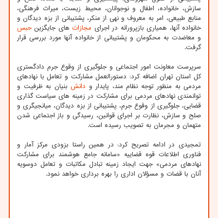
سازش، خانواده، اطفال و نوجوانان، محیط زیست، میراث فرهنگی،
منابع طبیعی، امر به معروف و نهی از منکر، پشتیبانی از بزه دیدگان و
خانواده آنها، همیاری بازپرورانه در اجرای
مجازات
های جایگزین
حبس
و معاضدت به محکومان و پشتیبانی از خانواده آنها مورد بررسی قرار
گرفت.
سرپرست معاونت امور اجتماعی و جلوگیری از وقوع جرم دادگستری
کل استان تهران اضافه کرد: دستورالعمل مشارکت و تعامل با نهادهای
مردمی به منظور توجه نظام مند، پایدار و
دانش
بنیان به ظرفیت و
توانمندی نهادهای مردمی برای مشارکت در زمینه های سیاست گذاری
قضایی، جلوگیری از وقوع جرم، پشتیبانی از بزه دیدگان، میانجیگری و
صلح و سازش، نظارت بر اجرای قوانین، رسیدگی و باز اجتماعی شدن
متهمان و مجرمان به تصویب رسیده است.
تمجیدی در ادامه تصریح کرد: در همین راستا بزودی مرکز آمار و
فناوری اطلاعات قوه قضاییه «سامانه جامع هوشمند برای مشارکت
نهادهای مردمی» جهت ایجاد زمینه تبادل مکاتبات و تعامل دوسویه
آنان با قضات و مسؤلان اداری را بهره برداری خواهد نمود.