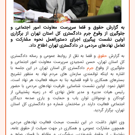
به گزارش حقوق و قضا سرپرست معاونت امور اجتماعی و
جلوگیری از وقوع جرم دادگستری كل استان تهران از برگزاری
اولین نشست پیگیری اجرای دستورالعمل نحوه مشاركت و
تعامل نهادهای مردمی در دادگستری تهران اطلاع داد.
به گزارش
حقوق
و قضا به نقل از روابط عمومی و رسانه دادگستری
کل استان تهران، حسن تمجیدی سرپرست معاونت امور اجتماعی و
جلوگیری از وقوع
جرم
دادگستری کل استان تهران در این جلسه با
اشاره به اینکه توانمندی سازمان های مردم نهاد به منظور تشریح
بسترهای همکاری با قوه قضاییه بنا به حیطه فعالیت هر نهاد است،
اظهار نمود: اولین نشست شناسایی ظرفیت نهادهای مردمی با حضور
رئیس هیات مدیره و مدیر عامل نهادی که در زمینه پشتیبانی از
کودکان و نوجوانان توان یاب و حمایت و یاری صدمه دیدگان
اجتماعی فعالیت دارند در ساختمان شماره دو دادگستری کل استان
تهران، برگزار گردید.
وی اظهار داشت: در این نشست مبحث فعالیت نهادهای مردمی
همچون مشارکت عمومی و همکاری در جهت صیانت از حقوق عامه،
پشتیبانی از حقوق شهروندی، پیشگیری و مقابله با فساد، صلح و