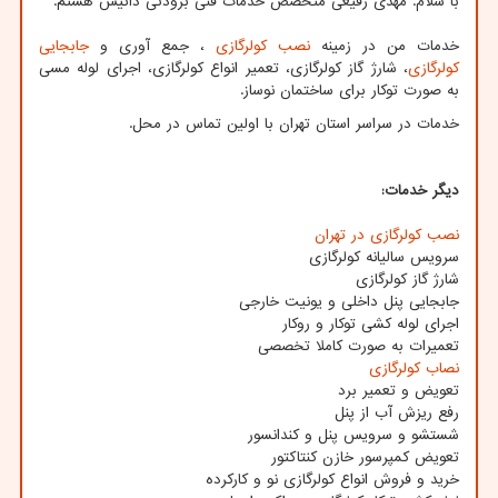
با سلام.
مهدی رفیعی متخصص خدمات فنی برودتی داتیس هستم.
خدمات من در زمینه
نصب کولرگازی
، جمع آوری و
جابجایی
کولرگازی
، شارژ گاز کولرگازی، تعمیر انواع کولرگازی، اجرای لوله مسی
به صورت توکار برای ساختمان نوساز.
خدمات در سراسر استان تهران با اولین تماس در محل.
دیگر خدمات:
نصب کولرگازی در تهران
سرویس سالیانه کولرگازی
شارژ گاز کولرگازی
جابجایی پنل داخلی و یونیت خارجی
اجرای لوله کشی توکار و روکار
تعمیرات به صورت کاملا تخصصی
نصاب کولرگازی
تعویض و تعمیر برد
رفع ریزش آب از پنل
شستشو و سرویس پنل و کندانسور
تعویض کمپرسور خازن کنتاکتور
خرید و فروش انواع کولرگازی نو و کارکرده