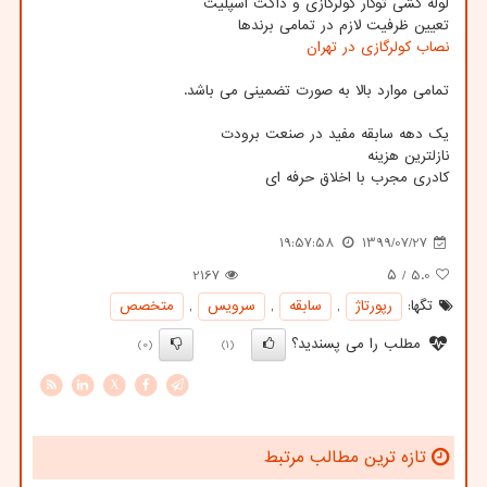
لوله کشی توکار کولرگازی و داکت اسپلیت
تعیین ظرفیت لازم در تمامی برندها
نصاب کولرگازی در تهران
تمامی موارد بالا به صورت تضمینی می باشد.
یک دهه سابقه مفید در صنعت برودت
نازلترین هزینه
کادری مجرب با اخلاق حرفه ای
19:57:58
1399/07/27
2167
/ ۵
5.0
تگها:
رپورتاژ
,
سابقه
,
سرویس
,
متخصص
مطلب را می پسندید؟
(0)
(1)
X
تازه ترین مطالب مرتبط