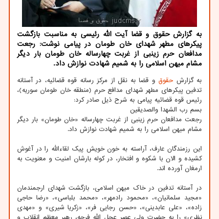
به گزارش حقوق و قضا آیت الله رئیسی به مناسبت بازگشت
پیكرهای مطهر شهدای خان طومان در پیامی نوشت: رجعت
مدافعان حرم زینبی از غربت چهارساله خان طومان بار دیگر
مشام میهن اسلامی را به شمیم شهادت نوازش داد.
به گزارش
حقوق
و قضا به نقل از مرکز رسانه قوه قضائیه، در آستانه
تدفین پیکرهای مطهر شهدای مدافع حرم (منطقه خان طومان سوریه)،
رئیس قوه قضائیه پیامی به شرح ذیل صادر کرد:
بسم رب الشهدا والصدیقین
رجعت مدافعان حرم زینبی از غربت چهارساله «خان طومان» بار دیگر
مشام میهن اسلامی را به شمیم شهادت نوازش داد.
این رزمندگان عارف، آراسته به خون خویش پیک لقاءالله را در آغوش
کشیده و الان با شکوه و افتخار، در کوله بارشان امنیت و معنویت به
ارمغان آورده اند.
در آستانه تدفین در خاک میهن اسلامی، بازگشت شهدای ارجمندمان
«مجید سلمانیان»، «محمود رادمهر»، «محمد بلباسی»، «رضا حاجی
زاده»، «علی عابدینی»، «حسن رجایی فر»، «زکریا شیری» و «مهدی
نظری» را به حضرت ولی عصر عجل الله فرجه، رهبر معظم انقلاب و