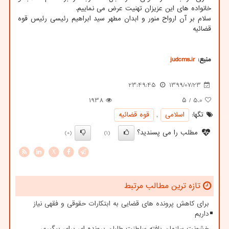
خانواده های این عزیزان تهنیت عرض می نماییم.
سلام بر آن ارواح منور و ابدان مطهر سید ابراهیم رئیسی رئیس قوه
قضائیه
منبع:
judcms.ir
23:49:45
1399/07/23
1938
/ ۵
5.0
تگها:
اسلامی
,
قوه قضائیه
مطلب را می پسندید؟
(0)
(1)
X
تازه ترین مطالب مرتبط
برای کاهش پرونده های قضایی به ابتکارات حقوقی و فقهی نیاز
داریم
خشونت سازمان یافته سلطنت طلبان پرونده ای برای پیگیری