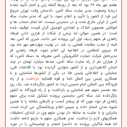
هفتم مهر ماه ۹۷ بود که بعد از روزها گمانه زنی و اخبار تأیید نشده
دربارهٔ وضعیت مدیر سایت سکه ثامن، دادستان وقت تهران خروج
این فرد از کشور را تأیید و اعلام نمود: با این که مدیر سایت سکه
ثامن از ایران خارج شده و در دسترس نیست، اما تمام حساب ها و
اموالش همچون املاک و تعدادی اتومبیل گران قیمت توقیف شده
است. در همین حوالی اما برخی از شکات از فراری دادن فرهاد
زاهدی فر متهم ردیف اول این پرونده خبر دادند، خبری که کمی بعد
البته از جانب مقامات قضایی رد شد. در نهایت چهاردهم مهر ماه بود
که نیروی انتظامی در اطلاعیه ای اعلام نمود: فرهاد زاهدی فر
مدیرعامل شرکت تجارت الکترونیکی ثامن معروف به «سکه ثامن» که
از هزاران نفر از راه سایت سکه ثامن، صدها میلیارد تومان در چند
استان کلاهبرداری و از کشور متواری گردیده بود با اقدامات فنی،
عملیاتی و اطلاعاتی پلیس فتا در یکی از کشورها شناسایی و با
همکاری پلیس بین الملل ناجا و قوه قضائیه
بازداشت
و از راه
فرودگاه بین المللی امام خمینی (ره) به کشور بازگردانده شد. یک روز
بعد همسر متهم هم شناسایی و بازداشت و از راه فرودگاه به کشور
بازگردانده شد. سکه ثامن نخستین پرونده تشکیل شده برای متهم
زاهدی فر نبود چون که او پیشتر کسب و کارهای مشابه را با همین
شیوه مدتی انجام داده و سپس اعلام ورشکستگی می کرده است.
بنابراین و با عنایت به سابقه دار بودن متهم وی در ابتدای تحقیقات
همکاریهای لازم را نداشت. عدم همکاری متهم با بازجو ادامه داشت
اما همه شاکیان پرونده به دادسرا احضار و توضیحاتی را در مورد