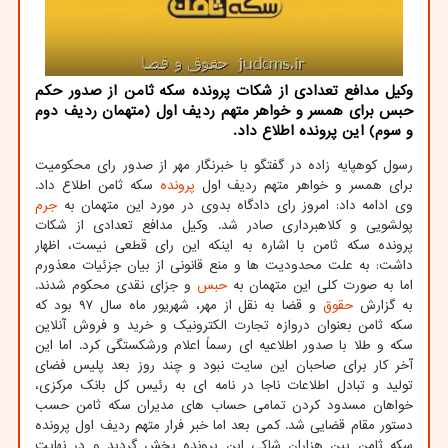
وكیل مدافع تعدادی از شكات پرونده سكه ثامن از صدور حكم
حبس برای همسر و خواهر متهم ردیف اول (متهمان ردیف دوم
و سوم) این پرونده اطلاع داد.
رسول کوهپایه زاده در گفتگو با خبرنگار مهر از صدور رای محکومیت
برای همسر و خواهر متهم ردیف اول
پرونده
سکه ثامن اطلاع داد.
وی ادامه داد: امروز رای دادگاه بدوی در مورد این متهمان به
جرم
پولشویی و کلاهبرداری صادر شد. وکیل مدافع تعدادی از شکات
پرونده سکه ثامن با اشاره به اینکه این رای قطعی نیست، اظهار
داشت: به علت محدودیت ها و منع قانونی از بیان جزئیات معذورم
اما به صورت کلی این متهمان به
حبس
و جزای نقدی محکوم شدند.
به گزارش
حقوق
و قضا به نقل از مهر، شهریور ماه سال ۹۷ بود که
سکه ثامن بعنوان دروازه تجارت الکترونیک و خرید و فروش آنلاین
سکه و طلا با صدور اطلاعیه ای رسماً اعلام ورشکستگی کرد. اما این
آخر کار برای صاحبان این سایت نبود و چند روز بعد پلیس فضای
تولید و تبادل اطلاعات ناجا در نامه ای به رئیس کل بانک مرکزی،
خواهان مسدود کردن تمامی حساب های مدیران سکه ثامن حسب
دستور مقام قضایی شد. کمی بعد اما خبر فرار متهم ردیف اول پرونده
سکه ثامن بین هزاران شاکی این پرونده پخش گردید و در نهایت