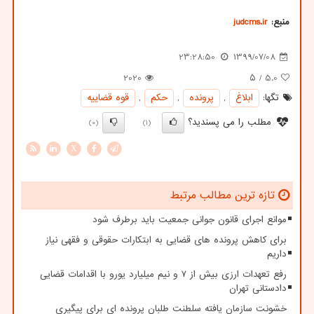
منبع:
judcms.ir
23:28:50
1399/07/08
2020
/ ۵
5.0
تگها:
ابلاغ
,
پرونده
,
حكم
,
قوه قضاییه
مطلب را می پسندید؟
(0)
(1)
X
تازه ترین مطالب مرتبط
موانع اجرای قانون جوانی جمعیت باید برطرف شود
برای کاهش پرونده های قضایی به ابتکارات حقوقی و فقهی نیاز
داریم
رفع تعهدات ارزی بیش از ۷ و نیم میلیارد یورو با اقدامات قضایی
دادستانی تهران
خشونت سازمان یافته سلطنت طلبان پرونده ای برای پیگیری