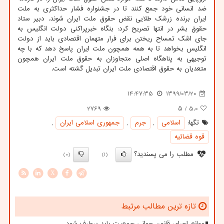
ضد انسانی خود جمع کنند تا در جشنواره فشار حداکثری به ملت
ایران برنده زرشک طلایی نقض حقوق ملت ایران شوند. دبیر ستاد
حقوق بشر در انتها تصریح کرد: بنگاه خبرپراکنی دولت انگلیس به
جای اشک تمساح ریختن برای فرار متهمان اقتصادی باید از دولت
انگلیس بخواهد تا به همه همچون ملت ایران پاسخ دهد که با چه
توجیهی به پناهگاه اصلی متجاوزان به حقوق ملت ایران همچون
متعدیان به حقوق اقتصادی ملت ایران تبدیل گشته است.
14:47:35
1399/03/20
2769
/ ۵
5.0
تگها:
اسلامی
,
جرم
,
جمهوری اسلامی ایران
,
قوه قضائیه
مطلب را می پسندید؟
(0)
(1)
X
تازه ترین مطالب مرتبط
موانع اجرای قانون جوانی جمعیت باید برطرف شود