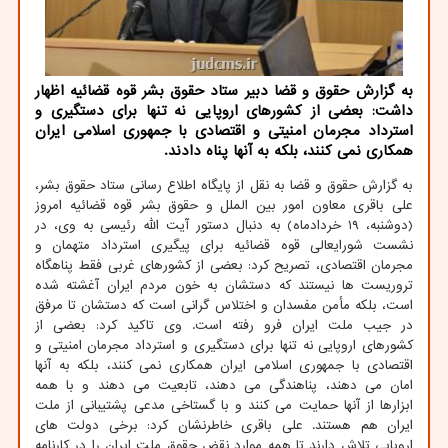
به گزارش حقوق و قضا دبیر ستاد حقوق بشر قوه قضائیه اظهار
داشت: بعضی از كشورهای اروپایی نه تنها برای دستگیری و
استرداد مجرمان امنیتی و اقتصادی با جمهوری اسلامی ایران
همكاری نمی كنند، بلكه به آنها پناه دادند.
به گزارش حقوق و قضا به نقل از پایگاه اطلاع رسانی ستاد حقوق بشر،
علی باقری معاون امور بین الملل و حقوق بشر قوه قضائیه امروز
(دوشنبه، ۱۹ خردادماه) به دنبال دستور آیت الله رئیسی به وی، در
نشست شورایعالی قوه قضائیه برای پیگیری استرداد متهمان و
مجرمان اقتصادی، تصریح کرد: بعضی از کشورهای غربی فقط پناهگاه
تروریست ها نیستند که دستشان به خون مردم ایران آغشته شده
است، بلکه مأمن مفسدان و اختلاس گرانی است که دستشان تا مرفق
در جیب ملت ایران فرو رفته است. وی تاکید کرد: بعضی از
کشورهای اروپایی نه تنها برای دستگیری و استرداد مجرمان امنیتی و
اقتصادی با جمهوری اسلامی ایران همکاری نمی کنند، بلکه به آنها
امان می دهند، پناهندگی می دهند، تابعیت می دهند و با همه
ابزارها از آنها حمایت می کنند و با گستاخی مدعی پشتیبانی از ملت
ایران هم هستند. علی باقری خاطرنشان کرد: برخی دولت های
اروپایی تلاش دارند تا همه موارد نقض حقوق ملت ایران را در کارنامه