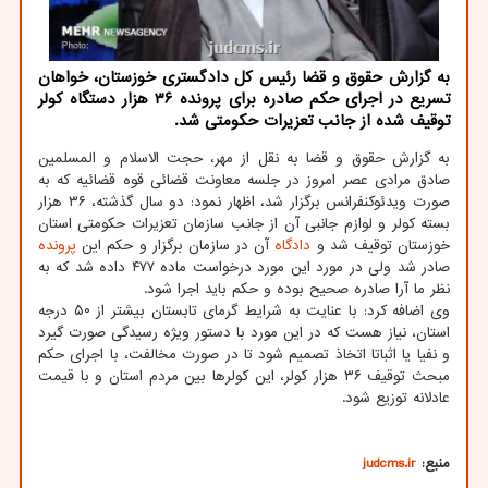
به گزارش حقوق و قضا رئیس كل دادگستری خوزستان، خواهان
تسریع در اجرای حكم صادره برای پرونده ۳۶ هزار دستگاه كولر
توقیف شده از جانب تعزیرات حكومتی شد.
به گزارش حقوق و قضا به نقل از مهر، حجت الاسلام و المسلمین
صادق مرادی عصر امروز در جلسه معاونت قضائی قوه قضائیه که به
صورت ویدئوکنفرانس برگزار شد، اظهار نمود: دو سال گذشته، ۳۶ هزار
بسته کولر و لوازم جانبی آن از جانب سازمان تعزیرات حکومتی استان
خوزستان توقیف شد و
دادگاه
آن در سازمان برگزار و حکم این
پرونده
صادر شد ولی در مورد این مورد درخواست ماده ۴۷۷ داده شد که به
نظر ما آرا صادره صحیح بوده و حکم باید اجرا شود.
وی اضافه کرد: با عنایت به شرایط گرمای تابستان بیشتر از ۵۰ درجه
استان، نیاز هست که در این مورد با دستور ویژه رسیدگی صورت گیرد
و نفیا یا اثباتا اتخاذ تصمیم شود تا در صورت مخالفت، با اجرای حکم
مبحث توقیف ۳۶ هزار کولر، این کولرها بین مردم استان و با قیمت
عادلانه توزیع شود.
منبع:
judcms.ir