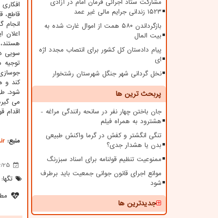
مشارکت ستاد اجرائی فرمان امام در آزادی
افکاری 
۱۵۲۳ زندانی جرایم مالی غیر عمد
قاطع، قا
انجام گ
بازگرداندن ۵۸۰ همت از اموال غارت شده به
اعلان ا
بیت المال
هستند، 
پیام دادستان کل کشور برای انتصاب مجدد اژه
سویی دی
ای
توجیه م
جوسازی 
نخل گردانی شهر جنگل شهرستان رشتخوار
کند و ه
شود. طه
پربحث ترین ها
می گیرد
جان باختن چهار نفر در سانحه رانندگی مراغه -
اقدام قو
هشترود به همراه فیلم
تنگی انگشتر و کفش در گرما واکنش طبیعی
منبع:
ir
بدن یا هشدار جدی؟
ممنوعیت تنظیم قولنامه برای اسناد سبزرنگ
6/25
موانع اجرای قانون جوانی جمعیت باید برطرف
تگها:
شود
مطل
جدیدترین ها