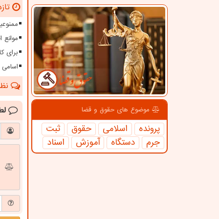
تازه
ممنوعیت
موانع 
برای کا
اسامی 
نظرا
لط
موضوع های حقوق و قضا
پرونده
اسلامی
حقوق
ثبت
جرم
دستگاه
آموزش
اسناد