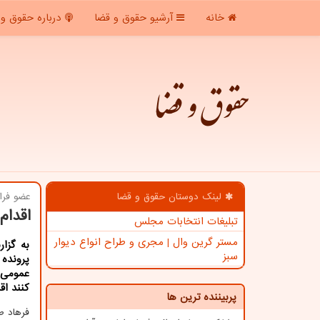
خانه
آرشیو حقوق و قضا
درباره حقوق و 
حقوق و قضا
لینک دوستان حقوق و قضا
عضو فرا
اقدام
تبلیغات انتخابات مجلس
مستر گرین وال | مجری و طراح انواع دیوار
به گزا
سبز
پرونده
عمومی 
كنند اق
پربیننده ترین ها
فرهاد طه