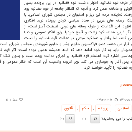
از طرف قوه قضائیه، اظهار داشت: قوه قضائیه در این پرونده بسیار
نونی و عادلانه عمل کرد و آنچه که انتظار جامعه از قوه قضائیه بود
رفت. نماینده مردم نی ریز و استهبان در مجلس شورای اسلامی، با
ینکه رسانه های غربی در صدد سیاسی کردن پرونده نوید افکاری
افزود: این اقدامات از طرف رسانه های غربی شیطنت آمیز است؛ از
گر غربی ها عملکرد زشت و قبیح خودرا برای افکار عمومی و دنیا
ی کنند، اما رفتار و عملکرد مبتنی بر عدالت قوه قضائیه را تحت
قرار می دهند. عضو فراکسیون حقوق بشر و حقوق شهروندی مجلس شورای اسلامی اش
مچنان باید به کار خود ادامه دهد که البته همیشه همین بوده است؛ اگر قوه 
ماسبی اشاره کرد: اهتمام قوه قضائیه بر اجرای عدالت بوده است و بدون شک کس
 پس آغاز به جوسازی می کند. وی افزود: واقعیت آن است که افکار عمومی و آن
ه قضائیه را تأیید خواهند کرد.
judcms.
/ ۵
5.0
23:46:45
1399/0
اسلامی
,
پرونده
,
حكم
,
قانون
ب را می پسندید؟
(0)
(1)