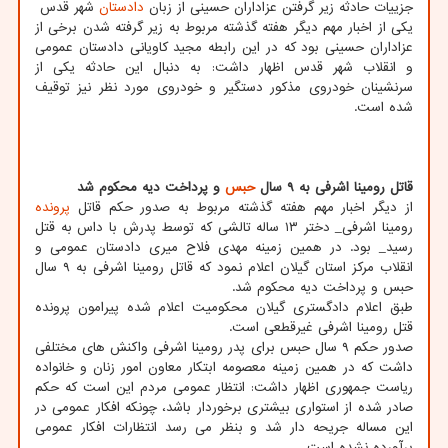
جزییات حادثه زیر گرفتن عزاداران حسینی از زبان
دادستان
شهر قدس
یکی از اخبار مهم دیگر هفته گذشته مربوط به زیر گرفته شدن برخی از
عزاداران حسینی بود که در این رابطه مجید کاویانی دادستان عمومی
و انقلاب شهر قدس اظهار داشت: به دنبال این حادثه یکی از
سرنشینان خودروی مذکور دستگیر و خودروی مورد نظر نیز توقیف
شده است.
قاتل رومینا اشرفی به ۹ سال
حبس
و پرداخت دیه محکوم شد
از دیگر اخبار مهم هفته گذشته مربوط به صدور حکم قاتل
پرونده
رومینا اشرفی_ دختر ۱۳ ساله تالشی که توسط پدرش با داس به قتل
رسید_ بود. در همین زمینه مهدی فلاح میری دادستان عمومی و
انقلاب مرکز استان گیلان اعلام نمود که قاتل رومینا اشرفی به ۹ سال
حبس و پرداخت دیه محکوم شد.
طبق اعلام دادگستری گیلان محکومیت اعلام شده پیرامون پرونده
قتل رومینا اشرفی غیرقطعی است.
صدور حکم ۹ سال حبس برای پدر رومینا اشرفی واکنش های مختلفی
داشت که در همین زمینه معصومه ابتکار معاون امور زنان و خانواده
ریاست جمهوری اظهار داشت: انتظار عمومی مردم این است که حکم
صادر شده از استواری بیشتری برخوردار باشد، چونکه افکار عمومی در
این مساله جریحه دار شد و بنظر می رسد انتظارات افکار عمومی
برآورده نشده است.