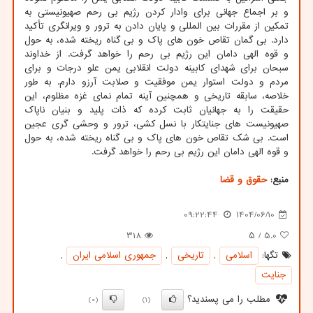
و بر اجماع جهانی برای وادار کردن رژیم بی رحم صهیونیستی به
تمکین از مقررات بین المللی و پایان دادن به ترور و ویرانگری تأکید
دارد. بی گمان تقاص خون های پاک و بی گناه ریخته شده، به حول
و قوه الهی دامان این رژیم بی رحم را خواهد گرفت. از خداوند
سبحان برای شهدای کابینه دولت انقلابی یمن علو درجات و برای
مردم و دولت استوار یمن موفقیت و صلابت آرزو دارم. به طور
خلاصه، سابقه تاریخی و همچنین آینه تمام نمای غزه مظلوم، این
حقیقت را به جهانیان ثابت کرده که ذات پلید و بنیان ناپاک
صهیونیست های جنایتکار با نسل کشی، ترور و وحشی گری عجین
است. بی شک تقاص خون های پاک و بی گناه ریخته شده، به حول
و قوه الهی دامان این رژیم بی رحم را خواهد گرفت.
منبع:
حقوق و قضا
09:22:44
1404/06/10
318
/ ۵
5.0
تگها:
اسلامی
,
تاریخی
,
جمهوری اسلامی ایران
,
جنایت
مطلب را می پسندید؟
(0)
(1)