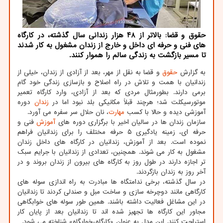
حقوق و قضا: بالاتر از ۴۸ هزار زندانی سال گذشته، در کارگاه
های فنی و حرفه ای داخل و خارج از زندان مشغول به کار شدند
تا مسیر بازگشت به زندگی سالم را هموار کنند.
به گزارش
حقوق
و قضا به نقل از مهر، بعد از آزادی از زندان، خیلی از
زندانیان با همت و تلاش در راه اصلاح و بازسازی زندگی خود گام
برمی دارند. بطورمثال مردی که بعد از آزادی، وارد کارگاه تعمیر
موتورسیکلت شد؛ هرچند قبلاً مکانیکی بلد نبود اما در
زندان
دوره
آموزشی دیده و حالا با کسب
مهارت
، نان حلال سر سفره می آورد.
سازمان زندان ها در سالیان اخیر با برگزاری دوره های
آموزش
فنی و
حرفه ای، زمینه یادگیری ۵ حرفه مختلف را برای زندانیان فراهم
نموده است. بعد از آموزش، زندانیان در کارگاه های داخل زندان
مشغول به کار می شوند. همچنین، تعدادی از زندانیان با جرایم سبک
تر اجازه دارند در طول روز به کارگاه های بیرون از زندان بروند و در
آخر روز به زندان بازگردند.
در سال گذشته، برخی ندامتگاه ها مبادرت به راه اندازی سوله های
کارگاهی مانند دوچرخه سازی و ساخت مبل و صندلی کردند تا زندانیان
در این مشاغل فعالیت داشته باشند. همین طور سوله های خوابگاهی
مجاور این کارگاه ها تجهیز شده اند تا زندانیان بعد از پایان کار
استراحت کنند. این مدل به عنوان «کارگاه-خوابگاه» شناخته می شود.