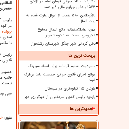
مشارکت ستاد اجرائی فرمان امام در آزادی
انتظامی
۱۵۲۳ زندانی جرایم مالی غیر عمد
مقصرین 
بازگرداندن ۵۸۰ همت از اموال غارت شده به
رئیس کل
بیت المال
در کوه آبیدر سنندج(۲ م
مهریه عندالاستطاعه مانع اعمال ممنوع
پرونده
ق
الخروجی نیست به علاوه تصویر
استان ت
با مقصر
نخل گردانی شهر جنگل شهرستان رشتخوار
رئیس کل
پربحث ترین ها
قانونی 
ممنوعیت تنظیم قولنامه برای اسناد سبزرنگ
حسینی ه
موانع اجرای قانون جوانی جمعیت باید برطرف
قالب مق
شود
نیست.
طوفان ۱۱۵ کیلومتری در سیستان
۳۳۲۳۳
بازدید رئیس کانون سردفتران از خبرگزاری مهر
جدیدترین ها
منبع:
ir