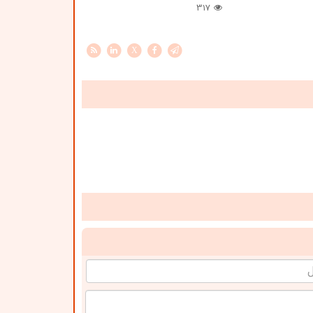
317
X