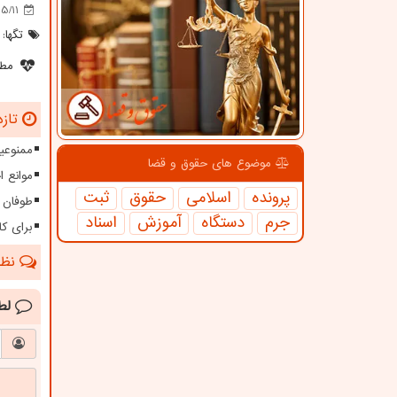
5/11
تگها:
مطل
تازه
ممنوعیت
موضوع های حقوق و قضا
موانع 
پرونده
اسلامی
حقوق
ثبت
طوفان ۱۱۵ کیلومتری در سیستا
جرم
دستگاه
آموزش
اسناد
برای کا
نظرا
لط