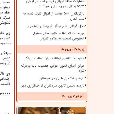
مشارکت ستاد اجرائی فرمان امام در آزادی
اصحاب ر
۱۵۲۳ زندانی جرایم مالی غیر عمد
مسئولیت
افراد د
بازگرداندن ۵۸۰ همت از اموال غارت شده به
مدرک مع
بیت المال
تشویش ا
نخل گردانی شهر جنگل شهرستان رشتخوار
وی خاط
مهریه عندالاستطاعه مانع اعمال ممنوع
عمل خوا
الخروجی نیست به علاوه تصویر
نسنجیده
پربحث ترین ها
جهانگیر
ممنوعیت تنظیم قولنامه برای اسناد سبزرنگ
تبلیغی 
غیرواقعی
موانع اجرای قانون جوانی جمعیت باید برطرف
شود
وی تاکی
طوفان ۱۱۵ کیلومتری در سیستان
اجتماعی
داشت.
بازدید رئیس کانون سردفتران از خبرگزاری مهر
۲۳۳۲۳۶
جدیدترین ها