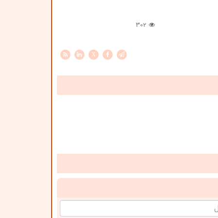
302
X