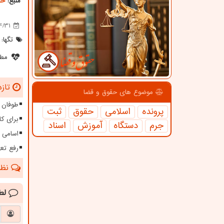
منبع:
حق
4/31
تگها:
مطل
تازه
موضوع های حقوق و قضا
طوفان ۱۱۵ کیلومتری در سیستا
پرونده
اسلامی
حقوق
ثبت
برای کا
جرم
دستگاه
آموزش
اسناد
اسامی 
رفع تعهدات ارزی بیش 
نظرا
لط