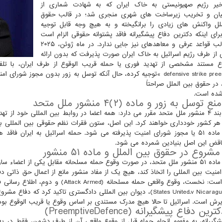
خیر رژیم صهیونیستی به خاک ایران که به شهادت شماری از
میان و تخریب زیرساخت های شهری منجری شد؛ در قالب حقوق
لل واکنش های زیادی را برانگیخته و به هیچ وجه قابل توجیه
ای اینکه دکترین دفاع پیشگیرانه فاقد پشتوانه حقوقی الزام است
و در قالب قواعد عرفی و معاهدهای نیز جایی ندارد. در ماه ژوئن، ۲۰۲۵
 از طرف رژیم اسرائیل به خاک ایران صورت پذیرفت که بدون ارائه
 مستند مشخصی از تهدید فوری یا حمله قریب الوقوع از طرف ایران، با تلفات 
«defensive strike preemptive »توجیه کرده، حال آنکه توسل به زور بدون
در حقوق بین الملل صراحتاً
شده است.
توسل به زور و ماده (۲)۴ منشور ملل متحد
ماده ۲ بند ۴ منشور ملل متحد مقرر می دارد: همه اعضا در روابط بین المللی خود از 
مشروع ماده ۵۱ یا مجوز شورای امنیت پذیرفته می شود. حمله اسرائیل به ایران 
قض این اصل بنیادین شمرده می شود.
شروع در حقوق بین الملل و ماده ۵۱ منشور
برمبنای ماده ۵۱ منشور ملل متحد، در صورت وقوع حمله مسلحانه مقابل یکی از ا
منیت بین المللی را اتخاذ کند، هیچ یک از مفاد منشور مانع از اعمال حق ذاتی 
 وقوع واقعی حمله مسلحانه (Attack Armed) و دوم، اطلاع رسانی فوری اقدام دفاعی به شورای امنیت. در
(States United.v Nicaragua، 1986، دیوان بین المللی دادگستری تاکید 
یرش است. اسرائیل تا حالا هیچ مدرک مستندی بر اساس وقوع یا قریب الوقوع بودن
ین دفاع پیشگیرانه (PreemptiveDefence)
شگیرانه، به مفهوم انجام حمله قبل از وقوع واقعی آن از طرف دشمن، فقط در 