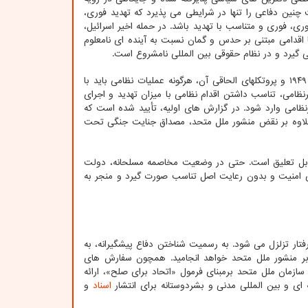
» متعلق به قرن نوزدهم، مشروعیت چنین دفاعی را تنها در شرایطی می پذیرد که تهدید فوری،
ری، فوری و متناسب با تهدید باشد. در حمله اخیر اسرائیل،
اقدامی مبتنی بر حدس و گمان نسبت به آینده ای نامعلوم
برمبنای اصول بنیادین حقوق بین الملل بشردوستانه (IHL) مندرج در کنوانسیون های ژنو ۱۹۴۹ و پروتکلهای الحاقی آن، هرگونه عملیات نظامی باید با
امی، تناسب داشتن اقدام نظامی با میزان تهدید و اجرای
نظامی وارد شود. در گزارش های اولیه، تأیید شده است که
، علاوه بر نقض منشور ملل متحد، مصداق جنایت جنگی تحت
مللی حقوق مدنی و سیاسی ICCPR، حق بر حیات ماده ۶ حقی غیرقابل تعلیق است. حتی در وضعیت مخاصمه مسلحانه، دولت
 امنیت و بدون رعایت اصل تناسب صورت گیرد و منجر به
فتار تزلزل می شود. به رسمیت شناختن دفاع پیشگیرانه، به
 بر منشور ملل متحد خواهد انجامید. همچون سفارش های
مان ملل متحد برمبنای فرمول «اتحاد برای صلح»، ارائه
ی و بین المللی مدنی و بشردوستانه برای انتشار
اسناد
و