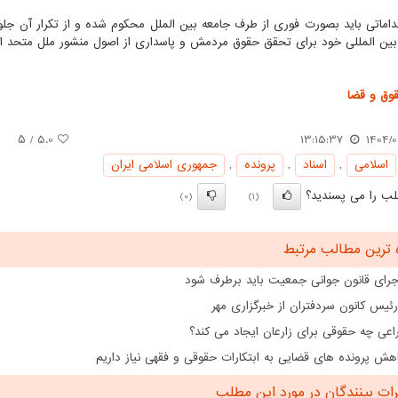
داماتی باید بصورت فوری از طرف جامعه بین الملل محکوم شده و از تکرار آن جلوگ
ین المللی خود برای تحقق حقوق مردمش و پاسداری از اصول منشور ملل متحد است
وق و قضا
/ ۵
5.0
13:15:37
1404/0
اسلامی
,
اسناد
,
پرونده
,
جمهوری اسلامی ایران
ب را می پسندید؟
(0)
(1)
 ترین مطالب مرتبط
اجرای قانون جوانی جمعیت باید برطرف شود
رئیس کانون سردفتران از خبرگزاری مهر
اعی چه حقوقی برای زارعان ایجاد می کند؟
هش پرونده های قضایی به ابتکارات حقوقی و فقهی نیاز داریم
ت بینندگان در مورد این مطلب