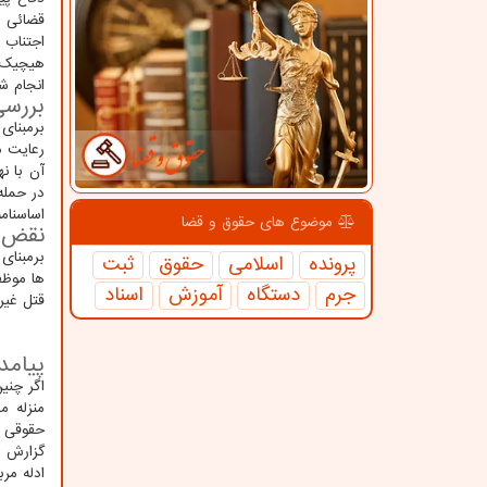
اجتناب 
هیچیک ا
انجام شده است. از ین
بررسی
رعایت م
آن با ن
در حمله
اساسنام
موضوع های حقوق و قضا
نقض ح
پرونده
اسلامی
حقوق
ثبت
ها موظف
جرم
دستگاه
آموزش
اسناد
قتل غیرنظا
پیامد
اگر چنی
منزله م
حقوقی ب
گزارش ر
ادله مر