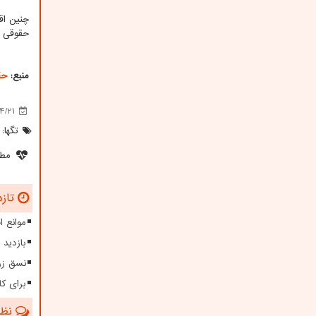
چنین اق
حقوقی ب
منبع:
حق
4/21
تگها:
مطل
تازه
موانع 
بازدید 
نسق زر
برای کا
نظرا