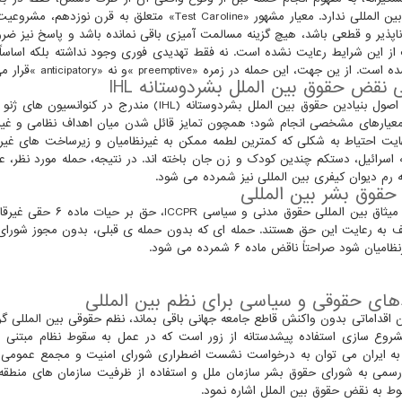
قضائی بین المللی ندارد. معیار مشهور «Test Caroline
ناپذیر و قطعی باشد، هیچ گزینه مسالمت آمیزی باقی نمانده باشد و پاسخ نیز ضرو
ز این شرایط رعایت نشده است. نه فقط تهدیدی فوری وجود نداشته بلکه اساساً 
 جهت، این حمله در زمره «preemptive »و نه «anticipatory »قرار می گیرد و در نظام حقوقی بین المللی نامشروع است.
 نقض حقوق بین الملل بشردوستانه IHL
عیارهای مشخصی انجام شود؛ همچون تمایز قائل شدن میان اهداف نظامی و غیرنظ
هایت احتیاط به شکلی که کمترین لطمه ممکن به غیرنظامیان و زیرساخت های غیر
 اسرائیل، دستکم چندین کودک و زن جان باخته اند. در نتیجه، حمله مورد نظر
ه رم دیوان کیفری بین المللی نیز شمرده می شود.
قوق بشر بین المللی
برمبنای میثاق بین ال
 به رعایت این حق هستند. حمله ای که بدون حمله ی قبلی، بدون مجوز شورای
میان شود صراحتاً ناقض ماده ۶ شمرده می شود.
های حقوقی و سیاسی برای نظم بین المللی
ن اقداماتی بدون واکنش قاطع جامعه جهانی باقی بماند، نظم حقوقی بین المللی گر
شروع سازی استفاده پیشدستانه از زور است که در عمل به سقوط نظام مبتنی
ه ایران می توان به درخواست نشست اضطراری شورای امنیت و مجمع عمومی ساز
سمی به شورای حقوق بشر سازمان ملل و استفاده از ظرفیت سازمان های منطقه ا
بوط به نقض حقوق بین الملل اشاره نمود.