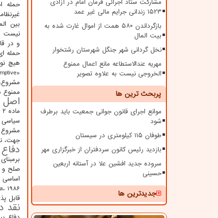
مشارکت ستاد اجرائی فرمان امام در آزادی
حمله ا
۱۵۲۳ زندانی جرایم مالی غیر عمد
غیرنظا
بین الم
بازگرداندن ۵۸۰ همت از اموال غارت شده به
نیست بر
بیت المال
نخل گردانی شهر جنگل شهرستان رشتخوار
حمله ای
هیچ نوع
مهریه عندالاستطاعه مانع اعمال ممنوع
الخروجی نیست به علاوه تصویر
مشروع، 
ممنوع 
پربحث ترین ها
اصل منع 
موانع اجرای قانون جوانی جمعیت باید برطرف
شود
طوفان ۱۱۵ کیلومتری در سیستان
جهت، نا
دفاع م
بازدید رئیس کانون سردفتران از خبرگزاری مهر
سروده جدید افشین علا در آستانه اربعین
صلح و ا
حسینی
اساسی است: نخست،
جدیدترین ها
قابل پذ
نقد دکتر
دفاع پی