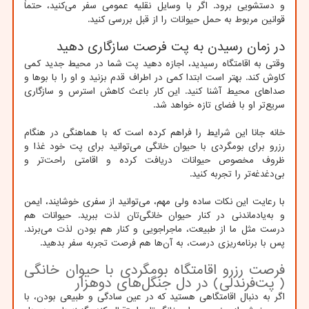
و دستشویی برود. اگر با وسایل نقلیه عمومی سفر می‌کنید، حتماً
قوانین مربوط به حمل حیوانات را از قبل بررسی کنید.
در زمان رسیدن به پت فرصت سازگاری دهید
وقتی به اقامتگاه رسیدید، اجازه دهید پت شما در محیط جدید کمی
کاوش کند. بهتر است ابتدا کمی در اطراف قدم بزنید و او را با بوها و
صداهای محیط آشنا کنید. این کار باعث کاهش استرس و سازگاری
سریع‌تر او با فضای تازه خواهد شد.
خانه جانا این شرایط را فراهم کرده است که با هماهنگی در هنگام
رزرو برای بومگردی با حیوان خانگی می‌توانید برای پت خود غذا و
ظروف مخصوص حیوانات دریافت کرده و اقامتی راحت‌تر و
بی‌دغدغه‌تر را تجربه کنید.
با رعایت این نکات ساده ولی مهم، می‌توانید از سفری خوشایند، ایمن
و به‌یادماندنی در کنار حیوان خانگی‌تان لذت ببرید. حیوانات هم
درست مثل ما از طبیعت، ماجراجویی و کنار هم بودن لذت می‌برند.
پس با برنامه‌ریزی درست، به آن‌ها هم فرصت تجربه سفر بدهید.
فرصت رزرو اقامتگاه بومگردی با حیوان خانگی
( پت‌فرندلی) در دل جنگل‌های دوهزار
اگر به دنبال اقامتگاهی هستید که در عین سادگی و طبیعی بودن، با