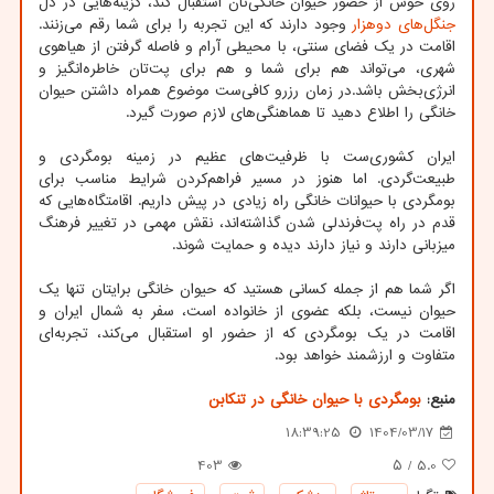
روی خوش از حضور حیوان خانگی‌تان استقبال کند، گزینه‌هایی در دل
جنگل‌های دوهزار
وجود دارند که این تجربه را برای شما رقم می‌زنند.
اقامت در یک فضای سنتی، با محیطی آرام و فاصله گرفتن از هیاهوی
شهری، می‌تواند هم برای شما و هم برای پت‌تان خاطره‌انگیز و
انرژی‌بخش باشد.در زمان رزرو کافی‌ست موضوع همراه داشتن حیوان
خانگی را اطلاع دهید تا هماهنگی‌های لازم صورت گیرد.
ایران کشوری‌ست با ظرفیت‌های عظیم در زمینه بومگردی و
طبیعت‌گردی. اما هنوز در مسیر فراهم‌کردن شرایط مناسب برای
بومگردی با حیوانات خانگی راه زیادی در پیش داریم. اقامتگاه‌هایی که
قدم در راه پت‌فرندلی شدن گذاشته‌اند، نقش مهمی در تغییر فرهنگ
میزبانی دارند و نیاز دارند دیده و حمایت شوند.
اگر شما هم از جمله کسانی هستید که حیوان خانگی برایتان تنها یک
حیوان نیست، بلکه عضوی از خانواده است، سفر به شمال ایران و
اقامت در یک بومگردی که از حضور او استقبال می‌کند، تجربه‌ای
متفاوت و ارزشمند خواهد بود.
منبع:
بومگردی با حیوان خانگی در تنکابن
18:39:25
1404/03/17
403
/ ۵
5.0