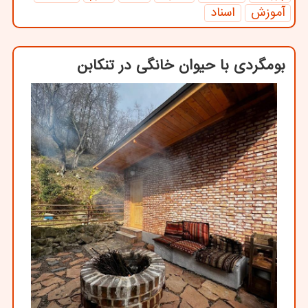
آموزش
اسناد
بومگردی با حیوان خانگی در تنکابن