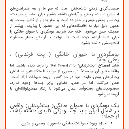
طبیعت‌گردی زمانی لذت‌بخش است که هم ما و هم همراهان‌مان
احساس امنیت، راحتی و آرامش داشته باشیم. برای صاحبان حیوانات،
پت‌شان بخش مهمی از خانواده است و سفر بدون او کامل نیست. به
همین دلیل نیاز به اقامتگاه‌هایی که این حضور را بپذیرند، بیشتر از
همیشه حس می‌شود. خانه جانا شرایط بومگردی با حیوان خانگی را
برای شما فراهم کرده است تا بتوانید با آرامش خاطر مسافرت
لذت‌بخشی داشته باشید.
بومگردی با حیوان خانگی ( پت فرندلی) ،
یعنی چه؟
شاید اصطلاح “پت‌فرندلی” یا “Pet Friendly” را بارها دیده باشید، اما
واقعاً معنای آن چیست؟ در بسیاری از موارد، اقامتگاه‌هایی که ادعای
پت‌فرندلی بودن دارند، تنها در حد گفتن “ورود حیوانات آزاد است”
عمل می‌کنند. اما در عمل، فضایی برای پت‌ها وجود ندارد،
محدودیت‌های رفت‌وآمد اعمال می‌شود یا رفتار مهمان‌نوازانه‌ای با
آن‌ها نمی‌شود.
یک بومگردی با حیوان خانگی( پت‌فرندلی) واقعی
در شمال ایران باید چند ویژگی کلیدی داشته باشد،
از جمله:
اجازه ورود حیوانات خانگی به‌صورت رسمی و بدون
محدودیت