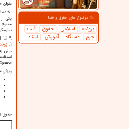
عنوان م
خدمات
موضوع های حقوق و قضا
یکی از 
معمولاً
پرونده
اسلامی
حقوق
ثبت
نمایندگی
جرم
دستگاه
آموزش
اسناد
9 تا از
1.
برند 
بوش به 
استفاده
محصولات
ویژگی‌ه
م
س
ب
س
جدول زی