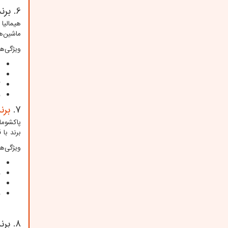
6. برند هیمالیا (
هیمالیا
ماشین‌ه
ویژگی‌ه
م
ط
گ
ق
7.
برند 
پاکشوما
برند با 
ویژگی‌ه
س
ق
ط
ق
8. برند اسنوا (