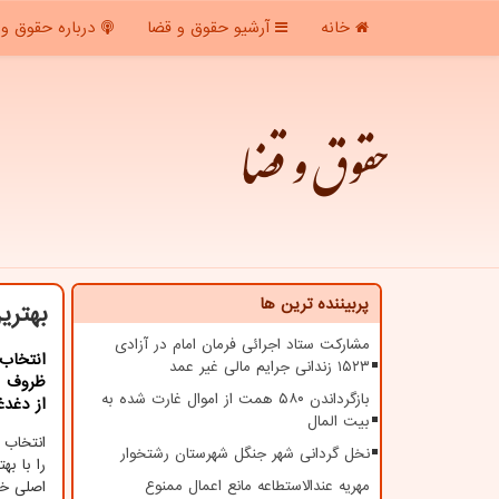
خانه
آرشیو حقوق و قضا
درباره حقوق و 
حقوق و قضا
پربیننده ترین ها
بهتری
مشارکت ستاد اجرائی فرمان امام در آزادی
انتخاب
۱۵۲۳ زندانی جرایم مالی غیر عمد
ظروف را
بازگرداندن ۵۸۰ همت از اموال غارت شده به
از دغدغ
بیت المال
انتخاب 
نخل گردانی شهر جنگل شهرستان رشتخوار
را با ب
مهریه عندالاستطاعه مانع اعمال ممنوع
اصلی خان