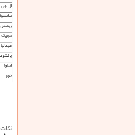
ال جی
سامسون
زیمنس
مجیک
هیمالیا
پاکشوما
اسنوا
دوو
نکات 
ظ