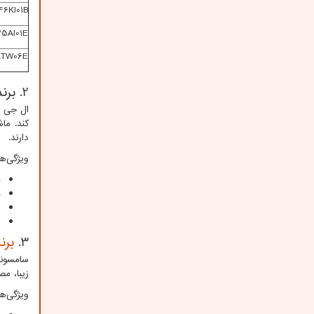
6KI01B
5AI01E
TW06E
2. برند ال جی (
ال جی ی
کند. ما
دارند.
ویژگی‌ه
ف
ق
ط
ب
3.
برند
سامسونگ
زیبا، م
ویژگی‌ه