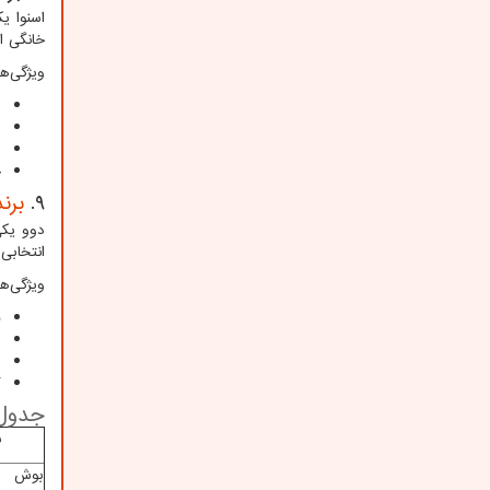
اسنوا ی
خانگی ای
ویژگی‌ه
م
ب
ط
خ
9.
برند 
دوو یکی
انتخابی
ویژگی‌ه
ف
م
ط
گ
جدول 
ب
بوش