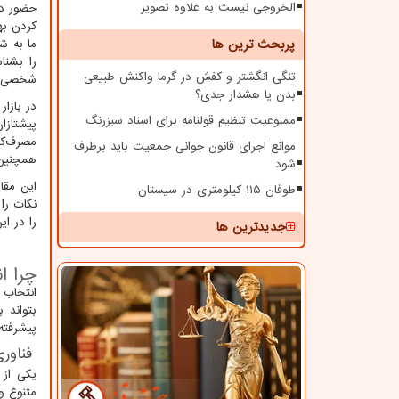
الخروجی نیست به علاوه تصویر
حضور دار
کردن بهت
پربحث ترین ها
ما به ش
را بشنا
تنگی انگشتر و کفش در گرما واکنش طبیعی
شخصی خو
بدن یا هشدار جدی؟
در بازار
ممنوعیت تنظیم قولنامه برای اسناد سبزرنگ
پیشتازا
مصرف‌کن
موانع اجرای قانون جوانی جمعیت باید برطرف
همچنین 
شود
این مقا
طوفان ۱۱۵ کیلومتری در سیستان
نکات را
را در ای
جدیدترین ها
چرا ا
انتخاب 
بتواند 
پیشرفته
فناور
یکی از 
متنوع و