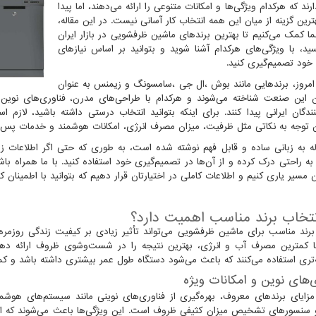
ند که هرکدام ویژگی‌ها و امکانات متنوعی را ارائه می‌دهند، اما پیدا
رین گزینه از میان این همه انتخاب کار آسانی نیست. در این مقاله،
ما کمک می‌کنیم تا بهترین برندهای ماشین ظرفشویی در بازار ایران
سید، با ویژگی‌های هرکدام آشنا شوید و بتوانید بر اساس نیازهای
د تصمیم‌گیری کنید.
 امروز، برندهایی مانند بوش
،
ال جی
،
سامسونگ و زیمنس به عنوان
ن این صنعت شناخته می‌شوند و هرکدام با طراحی‌های مدرن، فناوری‌های نوین و ع
ندگان ایرانی پیدا کنند. برای اینکه بتوانید انتخاب درستی داشته باشید، لازم
توجه به نکاتی مثل ظرفیت، میزان مصرف انرژی، امکانات هوشمند و خدمات پس ا
له به زبانی ساده و قابل فهم نوشته شده است، به طوری که حتی اگر اطلاعات زیا
 به راحتی درک کرده و از آن‌ها در تصمیم‌گیری خود استفاده کنید. با ما همراه ب
ن مسیر یاری کنیم و اطلاعات کاملی در اختیارتان قرار دهیم که بتوانید با اطمینان ک
نتخاب برند مناسب اهمیت دارد؟
برند مناسب برای ماشین ظرفشویی می‌تواند تأثیر زیادی بر کیفیت زندگی روزم
با کمترین مصرف آب و انرژی، بهترین نتیجه را در شست‌وشوی ظروف ارائه دهد. ب
‌تری استفاده می‌کنند که باعث می‌شود دستگاه طول عمر بیشتری داشته باشد و کمتر 
ی‌های نوین و امکانات ویژه
مزایای برندهای معروف، بهره‌گیری از فناوری‌های نوینی مانند سیستم‌های هوش
 سنسورهای تشخیص میزان کثیفی ظروف است. این ویژگی‌ها باعث می‌شوند که استفا