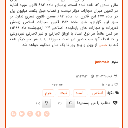
مالی سندی که تلف شده است، برمبنای ماده ۶۸۲ قانون مورد اشاره
در تعیین میزان مجازات مؤثر نیست و نصاب مبلغ یکصد میلیون ریال
در ماده ۶۷۷ این قانون، به ماده ۶۸۲ همین قانون تسری ندارد. بر
طبق این گزارش، طبق ماده ۶۸۲ قانون مجازات اسلامی (بخش
تعزیرات و مجازات های بازدارنده اصلاحی ۲۳ اردیبهشت ماه ۱۳۹۹)
هر کس عالماً هر نوع اسناد یا اوراق تجارتی و غیر تجارتی غیردولتی
را که اتلاف آنها سبب ضرر غیر است بسوزاند یا به هر نحو دیگر تلف
کند به
حبس
از چهل و پنج روز تا یک سال محکوم خواهد شد.
منبع:
judcms.ir
12:47:31
1403/10/08
426
/ ۵
5.0
تگها:
اسلامی
,
اسناد
,
ثبت
,
جرم
مطلب را می پسندید؟
(0)
(1)
X