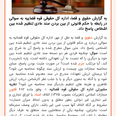
به گزارش حقوق و قضا، اداره کل حقوقی قوه قضاییه به سوالی
در رابطه با حکم قانونی از بین بردن سند عادی تنظیم شده بین
اشخاص پاسخ داد.
به گزارش
حقوق
و قضا به نقل از مهر، اداره کل حقوقی قوه قضائیه به
سوالی درباره ی حکم قانونی از بین بردن سند عادی تنظیم شده بین
اشخاص پاسخ داد. متن سوال مطرح شده و پاسخ آن به شرح زیر
است:
سوال:
چنانچه فردی هر دو نسخه سند عادی تنظیم شده بین
خود و دیگری را که نسبت به آن تعهداتی داشته است، پاره (تخریب)
کند، آیا مرتکب
جرم
شده است؟ در صورت مثبت بودن پاسخ، مبنای
محاسبه مجازات وی چیست و ارزش سند چگونه محاسبه می شود؟
آیا برمبنای ارزش تعهدات مندرج در سند معدوم شده محاسبه می
شود و یا آنکه به نحوی دیگر و یا با جلب نظر کارشناس درباب ارزش
ظاهری و هزینه های تنظیم باردیگر سند محاسبه می شود؟
نظریه
مشورتی اداره کل حقوقی قوه قضائیه:
۱- وفق ماده ۶۸۲
قانون
مجازات اسلامی (تعزیرات مصوب ۱۳۷۵) اتلاف
اسناد
یا اوراق تجاری و
غیر تجاری غیر دولتی بطور مطلق و بدون لحاظ میزان خسارت؛
مشروط بر آنکه اتلاف آنها سبب ضرر غیر باشد، دارای وصف مجرمانه
است؛ بنابراین، چنانچه یکی از متعاملین سند متعلق به طرف دیگر
معامله را تلف کند، موضوع مشمول ماده یاد شده است. ۲- ارزش