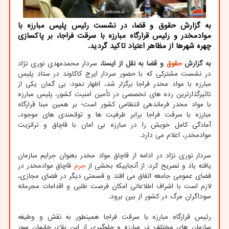
به گزارش حقوق و قضا، در نشست رئیس پلیس مبارزه با
موادمخدر و رئیس قرارگاه مبارزه با سرقت فراجا، بر پاکسازی
چهره شهرها از مظاهر اعتیاد تاکید گردید.
به گزارش
حقوق
و قضا به نقل از ایسنا،
سردار محمدمهدی نوری نژاد
در نشست مشترکی که با حضور سردار ایرج کاکاوند در ستاد پلیس
مبارزه با مواد مخدر فراجا برگزار شد، اظهار نمود: بی گمان یکی از
تاثیرگذارترین رده های تخصصی در تأمین امنیت کشور، پلیس مبارزه
با مواد مخدر فرماندهی انتظامی کشور است؛ بر همین مبنا قرارگاه
مبارزه با سرقت فراجا برابر ظرفیت ها و توانمندی های موجود،
آمادگی کامل خویش را در مبارزه بی امان با قاچاق و ترانزیت
موادمخدر، اعلام می دارد.
سردار نوری نژاد در ادامه از قاچاق مواد مخدر بعنوان جرایم سازمان
یافته یاد و تصریح کرد: از آنجاییکه بخشی از
جرم
قاچاق موادمخدر در
فضای عمومی جامعه اتفاق می افتد و قسمتی دیگر در فضای مجازی،
لازم است با اشراف اطلاعاتی امکان فرصت طلبی و اقدامات مجرمانه
سوداگران مرگ در کشور از بین برود.
رئیس قرارگاه مبارزه با سرقت فراجا همینطور به نقش و وظیفه
سازمان های مختلف در مبارزه و جلوگیری از این بلای خانمان سوز