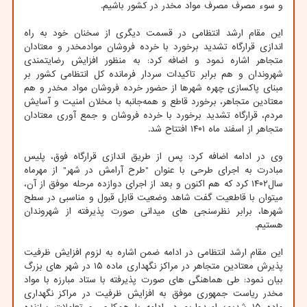
و سوء مصرف مصرف مواد مخدر در کشور باشیم.
این مقام ارشد انتظامی در قسمت دیگری از سخنان خود به راه
اندازی قرارگاه تشدید برخورد با خرده فروشان موادمخدر و معتادان
متجاهر اشاره نمود و اضافه کرد: به منظور افزایش رضایتمندی
شهروندان و هم برابر تاکیدات سردار فرمانده کل انتظامی کشور بر
مبنای پاکسازی چهره شهرها از حضور خرده فروشان مواد مخدر و هم
معتادین متجاهر، برخورد قاطع و همه‌جانبه با مخلان امنیت و آسایش
مردم، قرارگاه تشدید برخورد با خرده فروشان و جمع آوری معتادان
متجاهر از اسفند ماه ۱۴۰۱ افتتاح شد.
وی در ادامه اضافه کرد: پس از طریق اندازی قرارگاه فوق، پلیس
مبادرت به اجرای طرحی با عنوان "طرح آرامش در شهر" از مهرماه
سال۱۴۰۲ کرد که هم اکنون و بعد از اجرای دوازده مرحله موفق از آن،
میتوان با قاطعیت گفت شاهد وضعیت قابل قبول و مناسبی در سطح
شهرها، برابر نظرسنجی های میدانی صورت پذیرفته از شهروندان
هستیم.
این مقام ارشد انتظامی در ادامه ضمن اشاره به لزوم افزایش ظرفیت
پذیرش معتادین متجاهر در مراکز نگهداری ماده ۱۵ در شهر های بزرگ
بیان نمود: طی هماهنگی های صورت پذیرفته با ستاد مبارزه با مواد
مخدر ریاست جمهوری موفق به افزایش ظرفیت در مراکز نگهداری