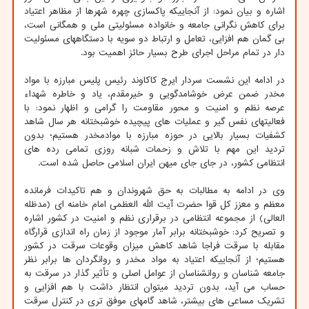
اشاره و بیان نمود: از آنجاییکه پاکسازی چهره شهرها از مظاهر اعتیاد
برای کاهش نگرانی جامعه و خانواده مسئولیتی ملی و همگانی است،
بی گمان هم افزایی، تعامل و ارتباط دو سویه با دستگاههای مسئولیت
دار در تمام مراحل اجرای طرح بسیار حائز اهمیت بود.
در ادامه این نشست سردار ایرج کاکاوند رئیس پلیس مبارزه با مواد
مخدر ضمن عرض خوشامدگویی و خیرمقدم، یاد و خاطره شهداء
عرصه نظم و امنیت و محور مقاومت را گرامی و اظهار نمود: با
فعالیتهای نفس گیر و عملیات های پیچیده خوشبختانه هر سال شاهد
کشفیات بسیار بالایی در حوزه مبارزه با موادمخدر هستیم؛ بدون
تردید این مهم با تلاش و زحمات شبانه روزی تمامی رده های
انتظامی کشور، در جای جای میهن ایران اسلامی حاصل شده است.
وی در ادامه به مطالبات به حق شهروندان و هم تاکیدات فرمانده
معظم و معزز کل قوا حضرت آیت الله العظمی امام خامنه ای (مدظله
العالی) از مجموعه انتظامی در برقراری نظم و امنیت در کشور اشاره
و تصریح کرد: خوشبختانه برابر آمار موجود از زمان راه اندازی قرارگاه
مقابله با سرقت فراجا شاهد کاهش میزان وقوعات سرقت در کشور
هستیم؛ از آنجاییکه اعتیاد به مواد مخدر و روانگردان ها برابر نظر
جامعه شناسان و روانشناسان از عوامل اصلی و تأثیر گذار در سرقت به
حساب می آید، بدون تردید میتوان انتظار داشت با هم افزایی و
تشریک مساعی های بیشتر، شاهد گامهای موفق تری در کنترل سرقت