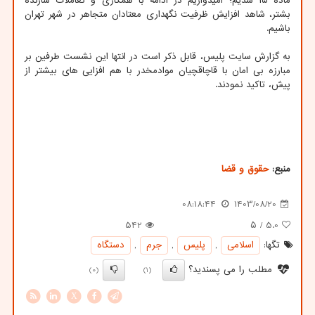
ماده ۱۵ شدیم؛ امیدواریم در ادامه با همکاری و تعاملات سازنده
بشتر، شاهد افزایش ظرفیت نگهداری معتادان متجاهر در شهر تهران
باشیم.
به گزارش سایت پلیس، قابل ذکر است در انتها این نشست طرفین بر
مبارزه بی امان با قاچاقچیان موادمخدر با هم افزایی های بیشتر از
پیش، تاکید نمودند.
منبع:
حقوق و قضا
08:18:44
1403/08/20
542
/ ۵
5.0
تگها:
اسلامی
,
پلیس
,
جرم
,
دستگاه
مطلب را می پسندید؟
(0)
(1)
X