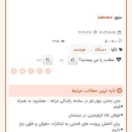
منبع:
judcms.ir
12:20:28
1403/06/16
495
/ ۵
5.0
تگها:
دستگاه
,
هوشمند
مطلب را می پسندید؟
(0)
(1)
X
تازه ترین مطالب مرتبط
جان باختن چهار نفر در سانحه رانندگی مراغه - هشترود به همراه
فیلم
طوفان ۱۱۵ کیلومتری در سیستان
برای کاهش پرونده های قضایی به ابتکارات حقوقی و فقهی نیاز
داریم