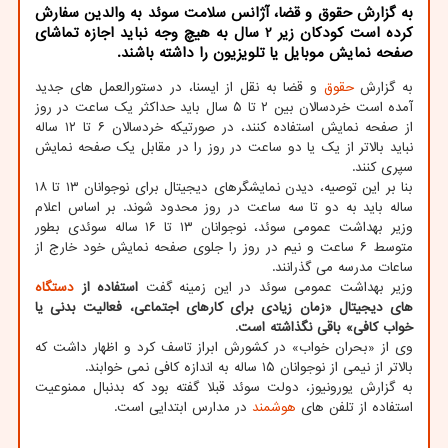
به گزارش حقوق و قضا، آژانس سلامت سوئد به والدین سفارش
کرده است کودکان زیر 2 سال به هیچ وجه نباید اجازه تماشای
صفحه نمایش موبایل یا تلویزیون را داشته باشند.
به گزارش
حقوق
و قضا به نقل از ایسنا، در دستورالعمل های جدید
آمده است خردسالان بین ۲ تا ۵ سال باید حداکثر یک ساعت در روز
از صفحه نمایش استفاده کنند، در صورتیکه خردسالان ۶ تا ۱۲ ساله
نباید بالاتر از یک یا دو ساعت در روز را در مقابل یک صفحه نمایش
سپری کنند.
بنا بر این توصیه، دیدن نمایشگرهای دیجیتال برای نوجوانان ۱۳ تا ۱۸
ساله باید به دو تا سه ساعت در روز محدود شوند. بر اساس اعلام
وزیر بهداشت عمومی سوئد، نوجوانان ۱۳ تا ۱۶ ساله سوئدی بطور
متوسط ​​۶ ساعت و نیم در روز را جلوی صفحه نمایش خود خارج از
ساعات مدرسه می گذرانند.
وزیر بهداشت عمومی سوئد در این زمینه گفت
استفاده از
دستگاه
های دیجیتال «زمان زیادی برای کارهای اجتماعی، فعالیت بدنی یا
خواب کافی» باقی نگذاشته است
.
وی از «بحران خواب» در کشورش ابراز تاسف کرد و اظهار داشت که
بالاتر از نیمی از نوجوانان ۱۵ ساله به اندازه کافی نمی خوابند.
به گزارش یورونیوز، دولت سوئد قبلا گفته بود که بدنبال ممنوعیت
استفاده از تلفن های
هوشمند
در مدارس ابتدایی است.