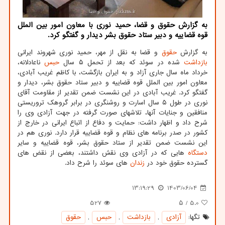
به گزارش حقوق و قضا، حمید نوری با معاون امور بین الملل
قوه قضاییه و دبیر ستاد حقوق بشر دیدار و گفتگو کرد.
به گزارش
حقوق
و قضا به نقل از مهر، حمید نوری شهروند ایرانی
بازداشت
شده در سوئد که بعد از تحمل ۵ سال
حبس
ناعادلانه،
خرداد ماه سال جاری آزاد و به ایران بازگشت، با کاظم غریب آبادی،
معاون امور بین الملل قوه قضاییه و دبیر ستاد حقوق بشر، دیدار و
گفتگو کرد. غریب آبادی در این نشست ضمن تقدیر از مقاومت آقای
نوری در طول ۵ سال اسارت و روشنگری در برابر گروهک تروریستی
منافقین و جنایات آنها، تلاشهای صورت گرفته در جهت آزادی وی را
شرح داد و اظهار داشت: حمایت و دفاع از اتباع ایرانی در خارج از
کشور در صدر برنامه های نظام و قوه قضاییه قرار دارد. نوری هم در
این نشست ضمن تقدیر از ستاد حقوق بشر، قوه قضاییه و سایر
دستگاه
هایی که در آزادی وی نقش داشتند، بعضی از نقض های
گسترده حقوق خود در
زندان
های سوئد را شرح داد.
13:19:29
1403/06/04
527
/ ۵
5.0
تگها:
آزادی
,
بازداشت
,
حبس
,
حقوق