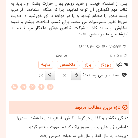
پس از استعلام قیمت و خرید روغن بهران حرارت بشکه ای، باید به
نکات مهم نگهداری آن توجه نمایید؛ چرا که هنگام استفاده، اگر درب
بسته بندی را محکم نبندید و یا در مواجه با نور خورشید و رطوبت
سریعا تغییر خصوصیات می دهند. برای کسب اطلاعات بیشتر و نحوه
سفارش و خرید کالا از
شرکت شاهین موتور ماندگار
می توانید با
کارشناسان ما در تماس باشید.
16:38:40
1403/05/22
591
/ ۵
5.0
تگها:
رپورتاژ
,
بازار
,
متخصص
,
سابقه
مطلب را می پسندید؟
(0)
(1)
X
تازه ترین مطالب مرتبط
تنگی انگشتر و کفش در گرما واکنش طبیعی بدن یا هشدار جدی؟
اسامی ژل های بدون مجوز پاک کننده صورت منتشر گردید
پرونده رد مال انتقال مال غیر به هیات عمومی رفت