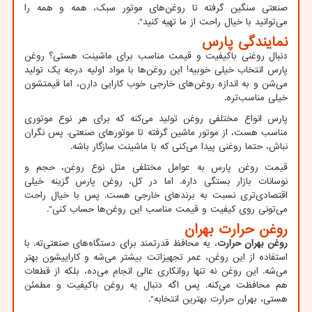
صنعتی سنگین گرفته تا روغن‌های موتور سبک، همه و همه را
می‌توانید با خیال راحت از ما تهیه کنید
."
نمایندگی پارس
دنبال روغنی باکیفیت و قیمت مناسب برای ماشینت هستی؟ روغن
پارس انتخاب خیلی خوبیه! این روغن‌ها با مواد اولیه درجه یک تولید
می‌شن و به اندازه روغن‌های خارجی خوب کارایی دارن، اما قیمتشون
خیلی مناسب‌تره.
پارس انواع مختلفی روغن تولید می‌کنه که برای هر نوع موتوری
مناسب هست، از موتور ماشین گرفته تا موتورهای صنعتی. پس نگران
نباش، حتما روغنی پیدا می‌کنی که با ماشینت سازگار باشه.
قیمت روغن پارس به عوامل مختلفی مثل نوع روغن، حجم و
نوسانات بازار بستگی داره. اما در کل، روغن پارس گزینه خیلی
اقتصادی‌تری نسبت به برندهای خارجی هست. پس با خیال راحت
می‌تونی روی کیفیت و قیمت مناسب این روغن‌ها حساب کنی
."
روغن حرارت بهران
روغن بهران حرارت
، یه محافظ قدرتمند برای دستگاه‌های صنعتی‌ته. با
استفاده از این روغن، عمر تجهیزاتت بیشتر می‌شه و کاراییشون بهتر
می‌شه. این روغن نه تنها روانکاری عالی انجام می‌ده، بلکه از قطعات
هم محافظت می‌کنه. پس اگه دنبال یه روغن باکیفیت و مطمئن
هستی، بهران حرارت بهترین انتخابه
."