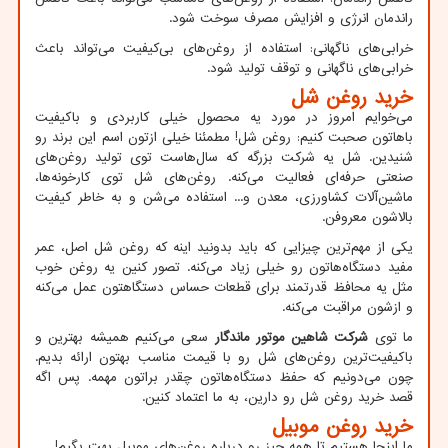
راندمان انرژی و افزایش مصرف سوخت شود.
خرابی‌های ناگهانی: استفاده از روغن‌های بی‌کیفیت می‌تواند باعث
خرابی‌های ناگهانی و توقف تولید شود.
خرید روغن شل
می‌خوایم امروز در مورد یه محصول خیلی کاربردی و باکیفیت
باهاتون صحبت کنیم: روغن شل! مطمئنا خیلی ازتون اسم این برند رو
شنیدین. شل یه شرکت بزرگه که سال‌هاست توی تولید روغن‌های
صنعتی حرفه‌ای فعالیت می‌کنه. روغن‌های شل توی کارخونه‌ها،
ماشین‌آلات کشاورزی، معدن و... استفاده می‌شن و به خاطر کیفیت
بالاشون معروفن.
یکی از مهم‌ترین چیزایی که باید بدونید اینه که روغن شل اصل، عمر
مفید دستگاه‌هاتون رو خیلی زیاد می‌کنه. تصور کنین یه روغن خوب
مثل یه محافظ قدرتمند برای قطعات حساس دستگاهتون عمل می‌کنه
و ازشون مراقبت می‌کنه.
ما توی
شرکت شاهین موتور ماندگار
سعی می‌کنیم همیشه بهترین و
باکیفیت‌ترین روغن‌های شل رو با قیمت مناسب بهتون ارائه بدیم.
چون می‌دونیم که حفظ دستگاه‌هاتون چقدر براتون مهمه. پس اگه
قصد خرید روغن شل رو دارین، به ما اعتماد کنین.
خرید روغن موبیل
ما اینجا هستیم تا همه چیز رو درباره روغن‌های موبیل بهت بگیم
!