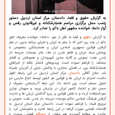
به گزارش حقوق و قضا، دادستان مرکز استان اردبیل دستور
پلمب محل برگزاری مراسم هنجارشکنانه و غیرقانونی رقص و
آواز داملا، خواننده مشهور اهل باکو را صادر کرد.
به گزارش
حقوق
و قضا به نقل از مهر، «داملا» خواننده معروف اهل
باکو در چند روز اخیر که با سفر به ایران و اجرای برنامه بدون در نظر
گرفتن قوانین جمهوری اسلامی ایران و هنجارشکنی بخصوص با
پوشش نیمه عریان و ظاهر شدن در ملاء عام، موجبات جریحه دار
شدن عفت عمومی و گلایه مندی شهروندان و هموطنان و اقشار
مختلف را فراهم نموده است. ویدیوهای انتشار یافته از اجراهای
هنجارشکنانه وی در فضای مجازی با واکنش خیلی از کاربران همراه
شد. جلال آفاقی
دادستان
مرکز استان اردبیل در این رابطه اظهار
داشت: احترام به ارزش ها و قوانین هر کشور توسط اتباع خارجی جز
اصول مسلم است. وی ادامه داد: این تبعه آذربایجانی معروف از
حسن نظر و اعتماد کشور ایران در پذیرش ورود و میهمان نوازی
سوءاستفاده کرده و با نقض قوانین و زیرپا گذاشتن ارزش ها و نادیده
گرفتن فرهنگ اسلامی حاکم موجبات جریحه دار شدن عفت عمومی و
ترویج فساد را فراهم نموده است. دادستان مرکز استان اردبیل به
اقدامات قضایی صورت گرفته در این رابطه اشاره و خاطرنشان کرد: با
عنایت به مطالبه گسترده هم وطنان از
دستگاه
قضایی مبحث با