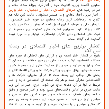
رسانه فین تک
از سال 97 به عنوان اولین سایت جامع خبری -
تحلیلی اقتصاد ایران، فعالیت خود را آغاز کرد. روزانه صدها مقاله و
خبر در زمینه های
خبرهای اقتصادی
،
اخبار ارز دیجیتال
،
اخبار بورس
، اخبار بازار ، اخبار تجاری و .... منتشر میشوند . سایت فین تک هم
اکنون به پرمخاطب ترین رسانه مجازی در حوزه اخبار اقتصادی ،
بازرهای مالی و سرمایه گذاری تبدیل شده که بیش از 220 هزار بازدید
کننده روزانه دارد. همچنین فعالیت های گسترده این مجموعه در
شبکه های اجتماعی نظیر تلگرام، اینستاگرام، توئیتر و ... مورد توجه
گسترده قرار گرفته است.
انتشار برترین های اخبار اقتصادی در رسانه
فین تک
علاوه بر انتشار اخبار لحظه ای و گزارش های تحلیلی از حوزه های
مختلف اقتصادی، آرشیو قیمت های بازارهای مختلف از مسکن تا
سکه و ارز و خودرو و موبایل از جذابیت های این مجموعه خبری
است. همچنین پرتال مدیران، پرتال شرکت ها و پرتال اقتصاددانان از
بخش های جذاب این رسانه است که در آن مدیران، شرکت ها و
اقتصاددانان معرفی شده و هر یک صفحه ای اختصاصی دارند و اخبار
مرتبط با آنها در آن صفحه درج می شود. درج اخبار در این وب
سایت خبری بر اساس واقعیت‌های عینی بوده و اخبار صحیح و دقیق
و تفسیرهای منطقی و منصفانه بدون جهت گیری های جناحی و
سیاسی درج می شود. به همین جهت این مجموعه رسانه ای هیچ
گاه مشی سیاسی و یا حمایت سیاسی از گروه ها و احزاب نداشته