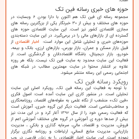
است.
حوزه های خبری رسانه فین تک
مجموعه رسانه ای فین تک هم اکنون با دارا بودن 6 وبسایت در
حوزه های مختلف و بیش از 30 خبرنگار یکی از بزرگترین رسانه های
مجازی اقتصادی کشور نیز است. این سایت اقتصادی حوزه های
گسترده ای از بازارهای مالی را در برمی‌گیرد. در این سایت دسته‌بندی
حوزه‌های خبری و تحلیلی شامل این موارد است:
اخبار اقتصادی
از
قبیل بازار مسکن و عمران، بازار بورس، بازارهای ارزی، بانک و بیمه،
خودرو، بازار دیجیتال، باشگاه اقتصاددانان و گردشگری است. از
فعالیت این سایت محدود به سایت فین تک نیست. بلکه هر روزه
علاوه بر انتشار محتوا در سایت مهمترین مطالب در شبکه های
اجتمایی رسمی این رسانه منتشر میشود.
رویکرد رسانه فین تک
با توجه به فعالیت این رسانه فین تک، رویکرد اصلی این سایت
تحلیلی است. در منشور کاری این سایت آمده است: اصول فکری
«فین تک» منشعب از نگاه علمی به مقوله‌های اقتصاد، روزنامه‌نگاری
و مخاطب‌شناسی است. فعالیت دیگر این گروه خبری، آموزش است
که فعاليت رسمي خود را از سال 1392 آغار كرد و در اين مدت نيز
بيش از صدها دوره ي آموزشي در گروه هاي مختلف آموزشي اعم از
فروش، مديريت و اقتصاد، مالي، سرمايه گذاري و بانكي ، مديريت
بازاريابي، مديريت منابع انساني، ارتباطات و روزنامه نگاري برگزار
نموده است. این سایت اخبار اقتصادی را به زبان فارسی در وب