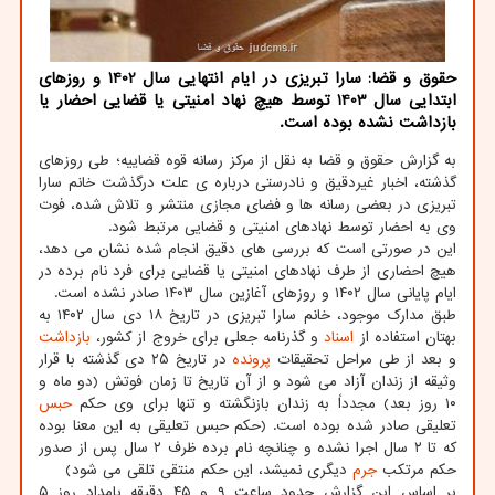
حقوق و قضا: سارا تبریزی در ایام انتهایی سال 1402 و روزهای
ابتدایی سال 1403 توسط هیچ نهاد امنیتی یا قضایی احضار یا
بازداشت نشده بوده است.
به گزارش حقوق و قضا به نقل از مرکز رسانه قوه قضاییه؛ طی روزهای
گذشته، اخبار غیردقیق و نادرستی درباره ی علت درگذشت خانم سارا
تبریزی در بعضی رسانه ها و فضای مجازی منتشر و تلاش شده، فوت
وی به احضار توسط نهادهای امنیتی و قضایی مرتبط شود.
این در صورتی است که بررسی های دقیق انجام شده نشان می دهد،
هیچ احضاری از طرف نهادهای امنیتی یا قضایی برای فرد نام برده در
ایام پایانی سال ۱۴۰۲ و روزهای آغازین سال ۱۴۰۳ صادر نشده است.
طبق مدارک موجود، خانم سارا تبریزی در تاریخ ۱۸ دی سال ۱۴۰۲ به
بهتان استفاده از
اسناد
و گذرنامه جعلی برای خروج از کشور،
بازداشت
و بعد از طی مراحل تحقیقات
پرونده
در تاریخ ۲۵ دی گذشته با قرار
وثیقه از زندان آزاد می شود و از آن تاریخ تا زمان فوتش (دو ماه و
۱۰ روز بعد) مجدداً به زندان بازنگشته و تنها برای وی حکم
حبس
تعلیقی صادر شده بوده است. (حکم حبس تعلیقی به این معنا بوده
که تا ۲ سال اجرا نشده و چنانچه نام برده ظرف ۲ سال پس از صدور
حکم مرتکب
جرم
دیگری نمیشد، این حکم منتقی تلقی می شود)
بر اساس این گزارش حدود ساعت ۹ و ۴۵ دقیقه بامداد روز ۵