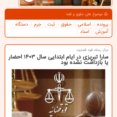
موضوع های حقوق و قضا
پرونده
اسلامی
حقوق
ثبت
جرم
دستگاه
آموزش
اسناد
مركز رسانه قوه قضاییه:
سارا تبریزی در ایام ابتدایی سال 1403 احضار
یا بازداشت نشده بود