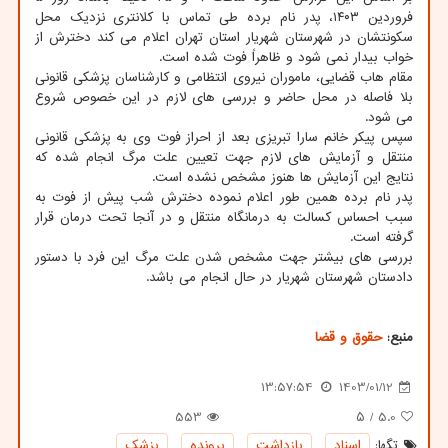
فروردین ۱۴۰۳، پدر نام برده طی تماس با کلانتری نزدیک محل
سکونتشان در شهرستان شهریار استان تهران اعلام می کند دخترش از
خواب بیدار نمی شود و ظاهراً فوت شده است.
مقام هاب قضایی، ماموران نیروی انتظامی و کارشناسان پزشکی قانونی
بلا فاصله در محل حاضر و بررسی های لازم در این خصوص شروع
می شود.
سپس پیکر خانم سارا تبریزی بعد از احراز فوت وی به پزشکی قانونی
منتقل و آزمایش های لازم جهت تعیین علت مرگ انجام شده که
نتایج این آزمایش ها هنوز مشخص نشده است.
پدر نام برده همین طور اعلام نموده دخترش شب پیش از فوت به
سبب احساس کسالت به درمانگاه منتقل و در آنجا تحت درمان قرار
گرفته است.
بررسی های بیشتر جهت مشخص شدن علت مرگ این فرد با دستور
دادستان شهرستان شهریار در حال انجام می باشد.
منبع:
حقوق و قضا
13:57:54
1403/01/12
553
/ ۵
5.0
تگها:
اسناد
,
بازداشت
,
پرونده
,
پزشك