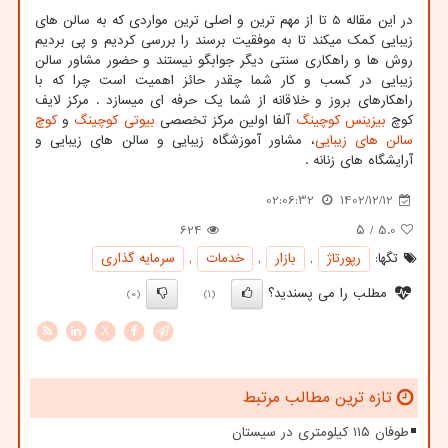
در این مقاله 5 تا از مهم ترین و اصلی ترین مواردی که به سالن های
زیبایی کمک میکند تا به موفقیت برسند را بررسی کردیم و پی بردیم
روش ها و راهکاری سنتی دیگر جوابگو نیستند و حضور مشاور سالن
زیبایی در کسب و کار شما چقدر حائز اهمیت است چرا که با
راهکارهای بروز و خلاقانه از شما یک حرفه ای میسازد . مرکز لایف
کوچ
بیزینس کوچینگ
آلفا اولین مرکز تخصصی
بیوتی کوچینگ
و
کوچ
سالن های زیبایی
، مشاور آموزشگاه‌ زیبایی و سالن های زیبایی و
آرایشگاه های زنانه .
02:06:32
1402/12/12
624
/ ۵
5.0
تگها:
رپورتاژ
,
بازار
,
خدمات
,
سرمایه گذاری
مطلب را می پسندید؟
(0)
(1)
X
تازه ترین مطالب مرتبط
طوفان ۱۱۵ کیلومتری در سیستان