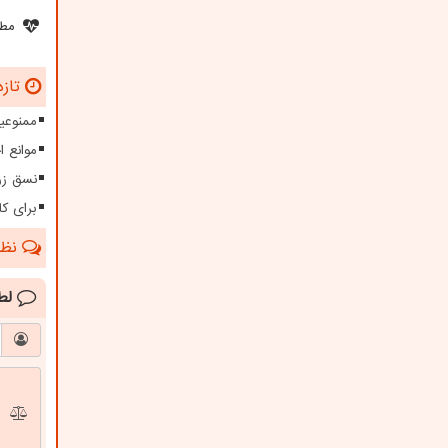
مطل
تازه
ممنوعیت
موانع 
نسق زر
برای کا
نظرا
لط