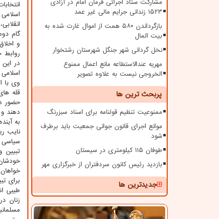
مشارکت ستاد اجرائی فرمان امام در آزادی
انتخابا
۱۵۲۳ زندانی جرایم مالی غیر عمد
اسلامی 
انقلابی
بازگرداندن ۵۸۰ همت از اموال غارت شده به
گام دو
بیت المال
و اخلاق
نخل گردانی شهر جنگل شهرستان رشتخوار
روابط خ
در این 
مهریه عندالاستطاعه مانع اعمال ممنوع
اسلامی 
الخروجی نیست به علاوه تصویر
وی با ا
قله ­ها
پربحث ترین ها
حضور در
ممنوعیت تنظیم قولنامه برای اسناد سبزرنگ
دهند و 
به آیند
موانع اجرای قانون جوانی جمعیت باید برطرف
نایب ری
شود
سیاسی ب
طوفان ۱۱۵ کیلومتری در سیستان
تبیین و
خودشان 
بازدید رئیس کانون سردفتران از خبرگزاری مهر
خواهان 
برای تب
جدیدترین ها
طیبی اش
زنان در
مسلمانی