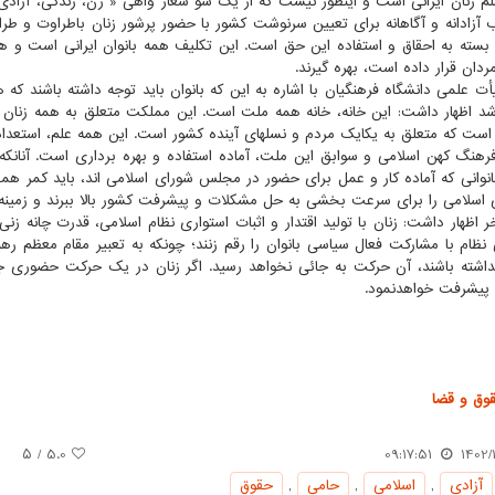
 زنان ایرانی است و اینطور نیست که از یک سو شعار واهی « زن، زندگی، آزادی»
ب آزادانه و آگاهانه برای تعیین سرنوشت کشور با حضور پرشور زنان باطراوت و طراز
، بسته­ به احقاق و استفاده این حق است. این تکلیف همه بانوان ایرانی است و ه
ردان قرار داده است، بهره گیرند.
ت علمی دانشگاه فرهنگیان با اشاره به این که بانوان باید توجه داشته باشند که
د اظهار داشت: این خانه، خانه همه ملت است. این مملکت متعلق به همه زنان و
ست که متعلق به یکایک مردم و نسل­های آینده کشور است. این همه علم، استعداد،
فرهنگ کهن اسلامی و سوابق این ملت، آماده استفاده و بهره برداری است. آنانک
بانوانی که آماده کار و عمل برای حضور در مجلس شورای اسلامی ­اند، باید کمر ه
اسلامی را برای سرعت ­بخشی به حل مشکلات و پیشرفت کشور بالا ببرند و زمینه ­ها
ر اظهار داشت: زنان با تولید اقتدار و اثبات استواری نظام اسلامی، قدرت چانه ­زن
 نظام با مشارکت فعال سیاسی بانوان را رقم زنند؛ چونکه به ­تعبیر مقام معظم ر
اشته باشند، آن حرکت به جائی نخواهد رسید. اگر زنان در یک حرکت حضوری جدی
پیشرفت خواهدنمود.
وق و قضا
/ ۵
5.0
09:17:51
1402/1
آزادی
,
اسلامی
,
حامی
,
حقوق