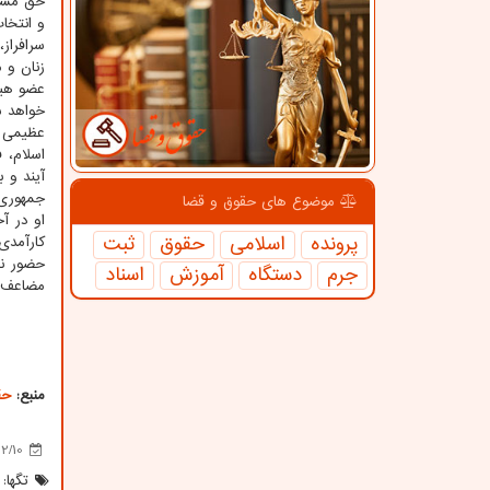
حق مسلم
و انتخا
سرافراز
زنان و م
عضو هیأ
خواهد ش
عظیمی ا
اسلام، 
آیند و 
جمهوری 
موضوع های حقوق و قضا
او در آخ
پرونده
اسلامی
حقوق
ثبت
کارآمدی
حضور ند
جرم
دستگاه
آموزش
اسناد
مضاعف 
منبع:
حق
2/10
تگها: