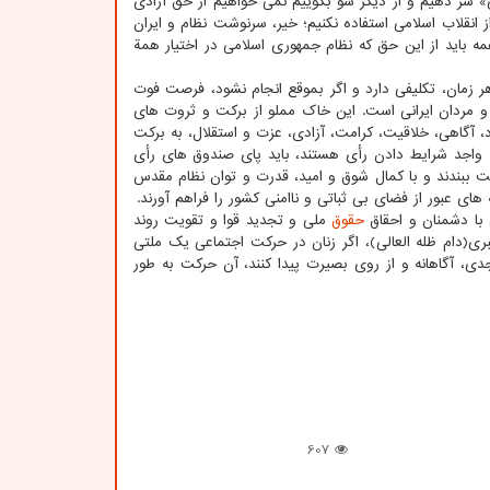
 سر دهیم و از دیگر سو بگوییم نمی­ خواهیم از حق آزادی
 انقلاب اسلامی استفاده نکنیم؛ خیر، سرنوشت نظام و ایران
مه باید از این حق که نظام جمهوری اسلامی در اختیار همة
 هر زمان، تکلیفی دارد و اگر بموقع انجام نشود، فرصت فوت
 مردان ایرانی است. این خاک مملو از برکت و ثروت­ های
 آگاهی، خلاقیت، کرامت، آزادی، عزت و استقلال، به برکت
ه واجد شرایط دادن رأی هستند، باید پای صندوق­ های رأی
مت ببندند و با کمال شوق و امید، قدرت و توان نظام مقدس
ی عبور از فضای بی ­ثباتی و ناامنی کشور را فراهم آورند.
ی با دشمنان و احقاق
حقوق
ملی و تجدید قوا و تقویت روند
هبری(دام ظله العالی)، اگر زنان در حرکت اجتماعی یک ملتی
، آگاهانه و از روی بصیرت پیدا کنند، آن حرکت به ­طور
607