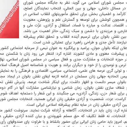
ت مجلس شورای اسلامی می­ گوید: نظر به جایگاه مجلس شورای
در مسائل داخلی، جهانی و بین المللی، انتخاب نمایندگان اصلح،
، کارآمد و اطمینان بخش برای تحقق مأموریت­های انقلاب اسلامی در
م همچون کوشش برای توسعه و گسترش علم و پژوهش، معنویت
، اقتصاد، عدالت و مبارزه با فساد، استقلال و آزادی، عزّت ملی و
ارجی و مرزبندی با دشمن و سبک زندگی، حائز اهمیت می باشد.
بین نقش بانوان برای ترسیم آینده انقلاب و تحقق نظام پیشرفته
نیازمند تأمل جدی و طراحی راهبرد برای عملیاتی شدن است.
علان اینکه بانوان جوان، پرامید و پرانگیزه به عنوان نیمی از سرمایه اجتماعی کش
ی پیشرفت معنوی و مادی کشورند اشاره کرد: انتظار می رود زنان با شکستن محاص
 حوزه انتخابات و مشارکت جدی و فعال سیاسی در مجلس شورای اسلامی، نهال ام
ترس و نومیدی را از خود و دیگران برانند و هویت و شناسنامه اصیل فرهنگ اسلامی 
ه و تولی­ گری عرصه­ های علمی، اجتماعی، سیاسی، اقتصادی و فرهنگی را به نمایش 
یس اتحادیه جهانی زنان مسلمان در ادامه لازمه ایفای نقش بانوان در ایجاد مجل
انوان میسر دانست و اظهار داشت: برای اینکار شناخت عرصه، پذیرش نقش تحو
 شفاف سازی نقش بانوان، زمان شناسی و نیازشناسی مشارکت آنها در گام دوم ان
برای شعار «زن، زندگی، آزادی» می ­جنگیدند و این شعار را دستمایه اهداف شوم 
کرامت، عزت، شخصیت و آزادی حقیقی زنان ایرانی هستید، انتخابات مجلس شورای 
یین آزادی حقیقی زنان در سایه نظام پیشرفته اسلامی ایرانی است.
اره کرد: زنان باید در انتخابات، آگاهانه و آزادانه شرکت نمایند. سرنوشت کش
 انتخابات، نه فقط تکلیف که حق مسلم شهروندی و بیان کننده آزادی حقیقی د
م، امروز باید حامی زنان ایرانی برای حضور بانشاط و با طراوت پای صندوق­های ر