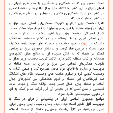
است؛ ضمن این که به همکاری و همگرایی با مقام های اجرایی و
قضایی عراق با این کشورها اعتقاد دارد و از توافق ها و معاهدات بین
دو کشور در زمینه همکاریهای قضایی و حقوقی بین مقام های قضایی
دو کشور حمایت می کند.
تاکید نخست وزیر عراق بر تقویت همکاریهای قضایی بین عراق و
ایران در زمینه مقابله با تروریسم و مبارزه با قاچاق مواد مخدر
محمد
شیاع السودانی، نخست وزیر عراق اظهار داشت: در دیدار با هیئت
عالی قضایی ایران روابط دوجانبه بین دو کشور همسایه، هماهنگی
مشترک در
پرونده
های مختلف و مبحث های مورد علاقه مشترک
مورد بحث و بررسی قرار گرفت و بر نقش محوری عراق در پیشبرد
گفتگو در منطقه که به شکل سازنده ای بر منافع عراق، کشورهای
همسایه و ثبات منطقه تاثیر دارد، تاکید گردید. نخست وزیر عراق بر
تقویت همکاریهای قضایی بین عراق و ایران در زمینه مقابله با
تروریسم و مبارزه با قاچاق مواد مخدر تصریح کرد و ضمن اشاره به
وضعیت کنونی غزه و تداوم جنایت های وحشیانه مقام های اشغالگر
ضد غیرنظامیان این منطقه بر لزوم هماهنگی بین کشورهای جهان
اسلام و منطقه برای اعمال فشار جهت توقف جنگ و نجات مردم
فلسطین از نسل کشی که در معرض آن قرار گرفته اند و کمک به آنها
در تعیین سرنوشتشان تاکید نمود.
مواضع جمهوری اسلامی ایران در پشتیبانی از عراق در جنگ با
تروریسم قابل تقدیر است
عبداللطیف جمال رشید، رئیس جمهور عراق،
امروز چهارشنبه در کاخ ریاست جمهوری بغداد از حجت الاسلام