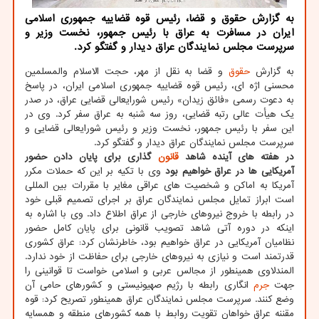
به گزارش حقوق و قضا، رئیس قوه قضاییه جمهوری اسلامی
ایران در مسافرت به عراق با رئیس جمهور، نخست وزیر و
سرپرست مجلس نمایندگان عراق دیدار و گفتگو کرد.
به گزارش
حقوق
و قضا به نقل از مهر، حجت الاسلام والمسلمین
محسنی اژه ای، رئیس قوه قضاییه جمهوری اسلامی ایران، در پاسخ
به دعوت رسمی «فائق زیدان» رئیس شورایعالی قضایی عراق، در صدر
یک هیأت عالی رتبه قضایی، روز سه شنبه به عراق سفر کرد. وی در
این سفر با رئیس جمهور، نخست وزیر و رئیس شورایعالی قضایی و
سرپرست مجلس نمایندگان عراق دیدار و گفتگو کرد.
در هفته های آینده شاهد
قانون
گذاری برای پایان دادن حضور
آمریکایی ها در عراق خواهیم بود
وی با تکیه بر این که حملات مکرر
آمریکا به اماکن و شخصیت های عراقی مغایر با مقررات بین المللی
است ابراز تمایل مجلس نمایندگان عراق بر اجرای تصمیم قبلی خود
در رابطه با خروج نیروهای خارجی از عراق اطلاع داد. وی با اشاره به
اینکه در دوره آتی شاهد تصویب قانونی برای پایان کامل حضور
نظامیان آمریکایی در عراق خواهیم بود، خاطرنشان کرد: عراق کشوری
قدرتمند است و نیازی به نیروهای خارجی برای حفاظت از خود ندارد.
المندلاوی همینطور از مجالس عربی و اسلامی خواست تا قوانینی را
جهت
جرم
انگاری رابطه با رژیم صهیونیستی و کشورهای حامی آن
وضع کنند. سرپرست مجلس نمایندگان عراق همینطور تصریح کرد: قوه
مقننه عراق خواهان تقویت روابط با همه کشورهای منطقه و همسایه