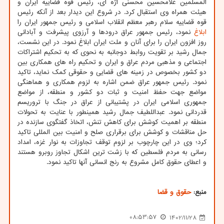
المسلمین غلامحسین محسنی اژه ای، رئیس قوه قضاییه ایران و
هیئت همراه وی استقبال کرد. در شروع این دیدار بعد از آنکه رئیس
قوه قضاییه سلام رهبر معظم انقلاب اسلامی و رئیس جمهور ایران را
ابلاغ
نمود، رئیس جمهور عراق درودها و آرزوی پیشرفت و آبادانی
روز افزون ایران را برای آنان و ملت ایران ابلاغ نمود. در این نشست،
جمال رشید بر تقویت روابط دوجانبه به نحوی که به تحکیم اشتراکات
اجتماعی و مذهبی مردم عراق و ایران و تحکیم راه های همکاری بین
دو کشور بخصوص در زمینه های قضایی و حقوقی کمک نماید، تاکید
نمود. رئیس جمهور عراق ضمن اشاره به لزوم همکاری و هماهنگی
مواضع جهت حفظ امنیت و ثبات دو کشور و منطقه، از مواضع
جمهوری اسلامی ایران در پشتیبانی از عراق در جنگ با تروریسم
قدردانی نمود. عبداللطیف جمال رشید همینطور با عنایت به تحولات
منطقه بر اهمیت کوشش برای کاهش تنش، اتخاذ گفتگوی سازنده در
حل مناقشات و کوشش برای برقراری صلح و امنیت بین المللی تاکید
کرد؛ وی در این چارچوب بر لزوم توقف تجاوزات به نوار غزه، امداد
رسانی به مردم فلسطین که با زشت ترین اشکال تجاوز روبرو هستند
و اعطای حقوق کامل مشروع به رنج انسانی آنها تاکید نمود.
منبع:
حقوق و قضا
08:53:57
1402/11/28