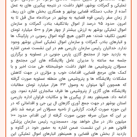
تملیکی و گمرکات بوشهر، اظهار داشت: در نتیجه پیگیری های به عمل
آمده از جانب دستگاه قضایی بوشهر و همکاری بخش های ذی ربط،
از زمان سفر رئیس قوه قضاییه به بوشهر در مردادماه سال قبل تا به
امروز، حدود ۹۵ درصد از اموال بلاتکلیف بنادر، گمرکات و سازمان
اموال تملیکی بوشهر به ارزش بیشتر از چهار هزار و ۵۰۰ میلیارد تومان
تعیین تکلیف شدند؛ هم اکنون هیچ گونه اموال رسوبی در پارکینگ ها
و انبارهای بنادر، گمرکات و سازمان اموال تملیکی استان بوشهر وجود
ندارد. خدائیان رئیس سازمان بازرسی هم در این نشست ضمن اشاره
به بازدید خود از مجتمع گازی پارس جنوبی در عسلویه و برگزاری
جلسه سه ساعته با مدیران عامل پالایشگاه های این مجتمع و
مسؤلان پتروشیمی ها، اظهار داشت: خوشبختانه طی مدت اخیر و با
کمک های مرجع قضایی، اقدامات خوب و مؤثری در جهت کاهش
مشکلات پالایشگاه ها و پتروشیمی های منطقه عسلویه صورت گرفته
که همچون آنها میتوان به وصول ۳۳ هزار میلیارد تومان مطالبات
پالایشگاه های گازی از پتروشیمی ها ظرف سالجاری اشاره نمود. وی
ادامه داد: همینطور بعد از پیگیری ها و مکاتبات فراوان اداره بازرسی
استان بوشهر در جهت جمع آوری گازهای ال پی جی و اقداماتی که در
این حوزه صورت گرفت، گزارشی از ناحیه مسؤلان امر عرضه شد ناظر
بر این که میزان صرفه جویی صورت گرفته از این اقدام، حدود ۱۰۰
میلیون دلار در سال خواهد بود. «مسجدی» رئیس سازمان پزشکی
قانونی هم در این نشست ضمن اشاره به حضور خود در گناوه و
بازدید از بخش های قضایی و همینطور انبارهای اموال تملیکی این