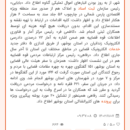
شهر، از به روز بودن انبارهای اموال تملیکی گناوه اطلاع داد. «بابایی»
رئیس سازمان
ثبت
اسناد
و املاک هم از صدور سند منطقه ویژه
اقتصادی پارس شمالی در چارچوب ۵۶ جلد سند به مساحت ۶ هزار
هکتار اطلاع داد و اظهار داشت: کلیه اقدامات در ارتباط با تهیه نقشه و
مستندسازی این اقدام، بدون دریافت هیچ گونه هزینه ای توسط
همکاران ثبتی انجام شد. «کاظمی فر» رئیس مرکز آمار و فناوری
اطلاعات قوه قضاییه هم ضمن اشاره به آمار ۷۲ درصدی دادرسی
الکترونیک زندانیان در استان بوشهر، از طریق اندازی ۵ دفتر جدید
خدمات
الکترونیک قضایی در مناطق مختلف این استان تا آخر سال
جاری اطلاع داد. «رفاهی» رئیس مرکز ارتباطات مردمی قوه قضاییه
هم در این نشست اظهار داشت: همزمان با سفر هیئت عالی قضایی
به استان بوشهر، ۱۵۱ گفتگوی چهره به چهره مقامات قضایی با مردم و
رجوع کنندگان این استان صورت گرفت که ۱۴۴ مورد از این گفتگوها در
مرکز و ۷ مورد در شهرستان های استان بوشهر انجام شد. وی ادامه
داد: در جریان این سفر، ۶۲۱ فقره نامه و درخواست مردمی دریافت
گردید و مقرر شد که همکاران ما در اسرع وقت به این درخواست ها
رسیدگی کنند. رفاهی همینطور از تشکیل ۲۰ مورد پوشه پیگیری ویژه
برای
پرونده
های کثیرالشاکی استان بوشهر اطلاع داد.
09:37:08
1402/11/07
664
/ ۵
5.0