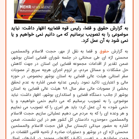
به گزارش حقوق و قضا، رئیس قوه قضاییه اظهار داشت: نباید
موضوعی را به تصویب برسانیم که می دانیم نمی خواهیم و یا
نمی شود به آن عمل کرد.
به گزارش
حقوق
و قضا به نقل از مهر، حجت الاسلام والمسلمین
محسنی اژه ای طی سخنانی در جلسه شورای قضایی استان بوشهر،
ضمن تقدیر از اقدامات مجموعه قضایی این استان در جهت کاهش
حل مشکلات و مسائل مردم، بر لزوم اجرای هرچه سریع تر مصوبات
سفر استانی هیئت عالی قضایی به استان بوشهر بخصوص در حوزه
مالی و اعتباری، تاکید نمود. رئیس عدلیه ضمن اشاره به عدم تحقق
بخشی از مصوبات مالی سفر سال ۹۸ هیئت عالی قضایی به استان
بوشهر از جانب دستگاه قضایی و استانداری بوشهر، اظهار داشت: نباید
موضوعی را به تصویب برسانیم که می دانیم «نمی خواهیم» و یا
«نمی شود» به آن عمل کرد؛ باید هر امری را که تصویب می نماییم
و هر وعده ای را که به مردم می دهیم عملیاتی سازیم. حجت الاسلام
والمسلمین «موحدی» دادستان کل کشور هم در این نشست، ضمن
اشاره به حضور میدانی تابستان سال قبل حجت الاسلام والمسلمین
محسنی اژه ای در بوشهر و دستورات صادره از ناحیه قاضی القضات در
جهت ساماندهی و تعیین تکلیف کالاهای موجود در انبارهای اموال