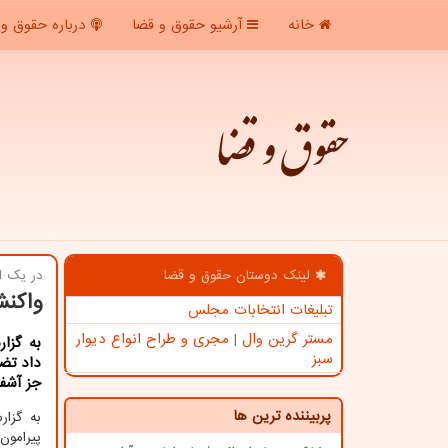
خانه
آرشیو حقوق و قضا
درباره حقوق و 
حقوق و قضا
لینک دوستان حقوق و قضا
در یك ا
واکنش
تبلیغات انتخابات مجلس
مستر گرین وال | مجری و طراح انواع دیوار
به گزا
سبز
داد تضع
جز آشفت
پربیننده ترین ها
به گزا
پیرامو