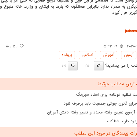
ر واضح است که اقداماتی از این قبیل و تضعیف مرجع قضایی که حتی اگر با نیتی 
یگری به همراه ندارد بنابراین همانگونه که بارها به ایشان و وزارت خانه متبوع
یری قرار گیرد.
judcms.
/ ۵
5.0
15:43:09
1402/0
آزمون
,
آموزش
,
اسلامی
,
پرونده
ب را می پسندید؟
(0)
(1)
 ترین مطالب مرتبط
 تنظیم قولنامه برای اسناد سبزرنگ
اجرای قانون جوانی جمعیت باید برطرف شود
 آزمون تعیین رشته مجدد و تغییر رشته دانش آموزان
درد دارید شنا کنید
ت بینندگان در مورد این مطلب