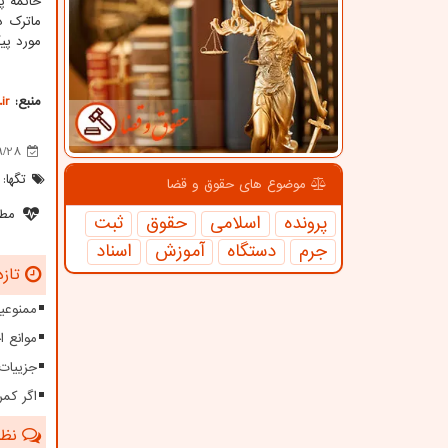
خاتمه پ
ماترک د
مورد پیگ
منبع:
ir
9/28
تگها:
موضوع های حقوق و قضا
مطل
پرونده
اسلامی
حقوق
ثبت
جرم
دستگاه
آموزش
اسناد
تازه
ممنوعیت
موانع 
جزییات
اگر کمر
نظرا