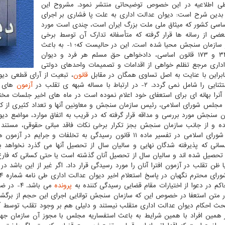
طی اطلاعیه در این خصوص توضیحاتی منتشر نمود. مشروح این
 بدین شرح است: دیوان عدالت اداری به علت پا فشاری بر اجرای
ساسی کشور که میثاق ملی ملت بزرگ ایران است، چندی است مورد
عضی از رسانه ها قرار گرفته که متأسفانه تدارک آن توسط برخی
افراد در سازمان سنجش محیا شده است. این در حالیست که؛ ۱- به باعث
اصول ۳۴ و ۱۷۳ قانون اساسی، دادخواهی حق مسلم هر فرد و دیوان
داری مرجع تظلم خواهی از اقدامات و تصمیمات واحدهای دولتی
براین با عنایت به اصل تساوی همگان در مقابل
قانون
، تبعیت از آرای قطعی دی
 شامل نمی گردد. ۲- در ارتباط با مساله شبهه ی تقلب در
آزمون
های س
را بهانه ای برای استعفای خود اعلام نموده است در ماه های اخیر جلسات مخ
اصل ۹۰ مجلس شورای اسلامی، رئیس سازمان سنجش و معاونین آنها و تعداد کثیری از ک
ن سنجش مورد بررسی و مداقه قرار گرفته که در قریب به اتفاق موارد، مواضع د
مجلس شورای اسلامی در تفسیر ماده ۱۱ قانون رسیدگی به تخلفات
انی که پذیرفته شدگان نهایی و سالیان سال از تحصیل آنها می گذرد نخواهد بو
حصیل شده اند و سالیان سال از تحصیل آنان گذشته است یا حتی کسانی که فارغ 
ا ظن تقلب در آزمون افترا آنان را مورد رسیدگی قرار داد. اگر غیر از این باشد 
اکم در دعوا از اختیارات مقام قضایی رسیدگی کننده به
پرونده
می باشد. ۴- در ضمن در مورد ادعای رئیس محترم سازمان سنجش و
 متن استعفا در خصوص این که سازمان سنجش توانایی اجرای این حجم از برگشت ب
بحث احکام دیوان عدالت اداری متقلب نیستند و دلیلی هم بر وجود تقلب توسط آنا
ر همین افراد با همین شرایط به باعث استفساریه مجلس با مجوز آن سازمان جهت 