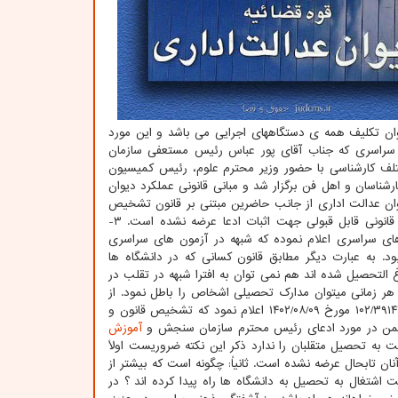
وان تکلیف همه ی دستگاههای اجرایی می باشد و این مورد
راسری که جناب آقای پور عباس رئیس مستعفی سازمان
تلف کارشناسی با حضور وزیر محترم علوم، رئیس کمیسیون
ارشناسان و اهل فن برگزار شد و مبانی قانونی عملکرد دیوان
یوان عدالت اداری از جانب حاضرین مبتنی بر قانون تشخیص
داده شده و از جانب سازمان سنجش بجز تکرار برخی نکات فاقد مبانی حقوقی، مستند قانونی قابل قبولی جهت اثبات ادعا عرضه نشده است. ۳-
 و جرایم در آزمون های سراسری اعلام نموده که شبهه در آزمون های سراسری
د. به عبارت دیگر مطابق قانون کسانی که در دانشگاه ها
التحصیل شده اند هم نمی توان به افترا شبهه در تقلب در
در هر زمانی میتوان مدارک تحصیلی اشخاص را باطل نمود. از
طرفی شورای محترم نگهبان در پاسخ استعلام اخیر دیوان عدالت اداری طی نامه شماره ۱۰۲/۳۹۱۴۴ مورخ ۱۴۰۲/۰۸/۰۹ اعلام نمود که تشخیص قانون و
آموزش
ه تحصیل متقلبان را ندارد ذکر این نکته ضروریست اولاً
ن تابحال عرضه نشده است. ثانیاً: چگونه است که بیشتر از
اشتغال به تحصیل به دانشگاه ها راه پیدا کرده اند ؟ در