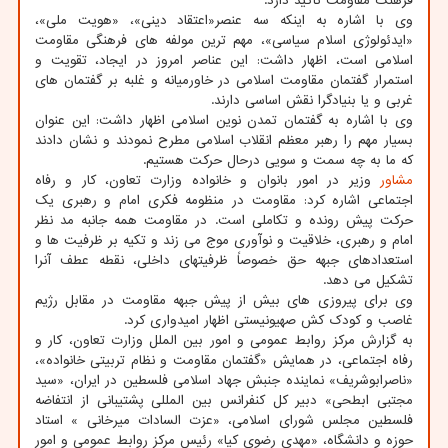
فرهنگ مقاومت تاکید دارد.
وی با اشاره به اینکه سه عنصر«اعتقاد دینی»، «هویت ملی»،
«ایدئولوژی اسلام سیاسی»، مهم ترین مولفه های فرهنگی مقاومت
اسلامی است، اظهار داشت: این عناصر امروز در ایجاد، تقویت و
استمرار گفتمان مقاومت اسلامی در خاورمیانه و غلبه بر گفتمان های
غربی و یا بنیادگرا نقش اساسی دارند.
وی با اشاره به گفتمان تمدن نوین اسلامی اظهار داشت: این عنوان
بسیار مهم را رهبر معظم انقلاب اسلامی مطرح نمودند و نشان دادند
که ما به چه سمت و سویی درحال حرکت هستیم.
مشاور
وزیر در امور بانوان و خانواده وزارت تعاون، کار و رفاه
اجتماعی اشاره کرد: مقاومت در منظومه فکری امام و رهبری یک
حرکت پیش رونده و تکاملی است. در مقاومت همه جانبه مد نظر
امام و رهبری، خلاقیت و نوآوری موج می زند و تکیه بر ظرفیت ها و
استعدادهای جبهه حق خصوصاً ظرفیتهای داخلی، نقطه عطف آنرا
تشکیل می دهد.
وی برای پیروزی های بیش از پیش جبهه مقاومت در مقابل رژیم
غاصب و کودک کش صهیونیستی اظهار امیدواری کرد.
به گزارش مرکز روابط عمومی و امور بین الملل وزارت تعاون، کار و
رفاه اجتماعی، در همایش «گفتمان مقاومت و نظام تربیتی خانواده»،
«ناصرابوشریف» نماینده جنبش جهاد اسلامی فلسطین در ایران، «سید
مجتبی ابطحی» دبیر کل کنفرانس بین المللی پشتیبانی از انتفاضه
فلسطین مجلس شورای اسلامی، «عزت السادات میرخانی » استاد
حوزه و دانشگاه، «مهدی رضوی کیا» رئیس مرکز روابط عمومی و امور