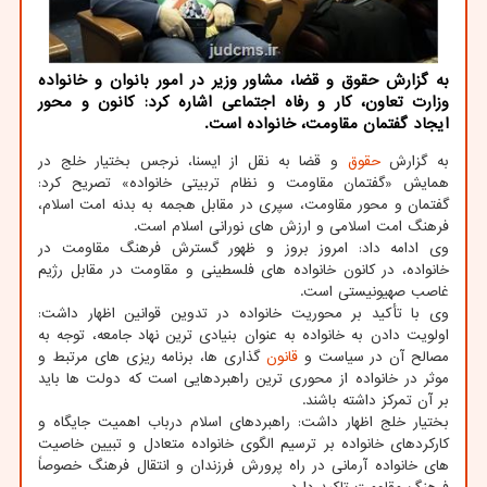
به گزارش حقوق و قضا، مشاور وزیر در امور بانوان و خانواده
وزارت تعاون، کار و رفاه اجتماعی اشاره کرد: کانون و محور
ایجاد گفتمان مقاومت، خانواده است.
به گزارش
حقوق
و قضا به نقل از ایسنا، نرجس بختیار خلج در
همایش «گفتمان مقاومت و نظام تربیتی خانواده» تصریح کرد:
گفتمان و محور مقاومت، سپری در مقابل هجمه به بدنه امت اسلام،
فرهنگ امت اسلامی و ارزش های نورانی اسلام است.
وی ادامه داد: امروز بروز و ظهور گسترش فرهنگ مقاومت در
خانواده، در کانون خانواده های فلسطینی و مقاومت در مقابل رژیم
غاصب صهیونیستی است.
وی با تأکید بر محوریت خانواده در تدوین قوانین اظهار داشت:
اولویت دادن به خانواده به عنوان بنیادی ترین نهاد جامعه، توجه به
مصالح آن در سیاست و
قانون
گذاری ها، برنامه ریزی های مرتبط و
موثر در خانواده از محوری ترین راهبردهایی است که دولت ها باید
بر آن تمرکز داشته باشند.
بختیار خلج اظهار داشت: راهبردهای اسلام درباب اهمیت جایگاه و
کارکردهای خانواده بر ترسیم الگوی خانواده متعادل و تبیین خاصیت
های خانواده آرمانی در راه پرورش فرزندان و انتقال فرهنگ خصوصاً