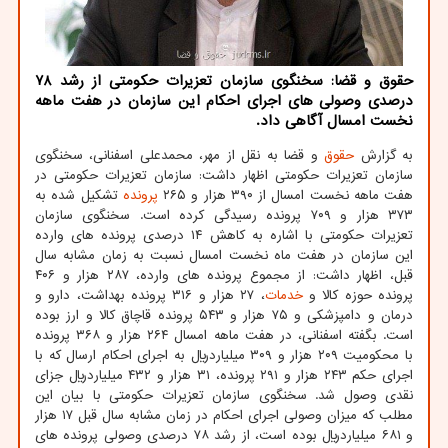
حقوق و قضا: سخنگوی سازمان تعزیرات حکومتی از رشد 78
درصدی وصولی های اجرای احکام این سازمان در هفت ماهه
نخست امسال آگاهی داد.
به گزارش
حقوق
و قضا به نقل از مهر، محمدعلی اسفنانی، سخنگوی
سازمان تعزیرات حکومتی اظهار داشت: سازمان تعزیرات حکومتی در
هفت ماهه نخست امسال از ۳۹۰ هزار و ۲۶۵
پرونده
تشکیل شده به
۳۷۳ هزار و ۷۰۹ پرونده رسیدگی کرده است. سخنگوی سازمان
تعزیرات حکومتی با اشاره به کاهش ۱۴ درصدی پرونده های وارده
این سازمان در هفت ماه نخست امسال نسبت به زمان مشابه سال
قبل، اظهار داشت: از مجموع پرونده های وارده، ۲۸۷ هزار و ۴۰۶
پرونده حوزه کالا و
خدمات
، ۲۷ هزار و ۳۱۶ پرونده بهداشت، دارو و
درمان و دامپزشکی و ۷۵ هزار و ۵۴۳ پرونده قاچاق کالا و ارز بوده
است. بگفته اسفنانی، در هفت ماهه امسال ۲۶۴ هزار و ۳۶۸ پرونده
با محکومیت ۲۰۹ هزار و ۳۰۹ میلیاردریال به اجرای احکام ارسال که با
اجرای حکم ۲۴۳ هزار و ۲۹۱ پرونده، ۳۱ هزار و ۴۳۲ میلیاردریال جزای
نقدی وصول شد. سخنگوی سازمان تعزیرات حکومتی با بیان این
مطلب که میزان وصولی اجرای احکام در زمان مشابه سال قبل ۱۷ هزار
و ۶۸۱ میلیاردریال بوده است، از رشد ۷۸ درصدی وصولی پرونده های