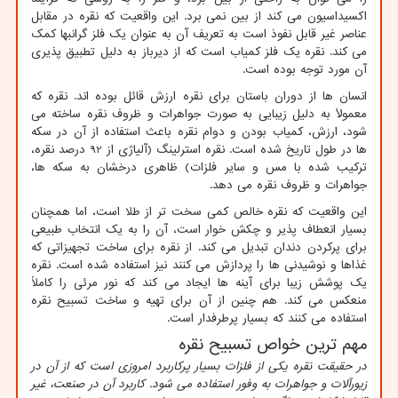
اکسیداسیون می کند از بین نمی برد. این واقعیت که نقره در مقابل
عناصر غیر قابل نفوذ است به تعریف آن به عنوان یک فلز گرانبها کمک
می کند. نقره یک فلز کمیاب است که از دیرباز به دلیل تطبیق پذیری
آن مورد توجه بوده است.
انسان ها از دوران باستان برای نقره ارزش قائل بوده اند. نقره که
معمولاً به دلیل زیبایی به صورت جواهرات و ظروف نقره ساخته می
‌شود، ارزش، کمیاب بودن و دوام نقره باعث استفاده از آن در سکه‌
ها در طول تاریخ شده است. نقره استرلینگ (آلیاژی از 92 درصد نقره،
ترکیب شده با مس و سایر فلزات) ظاهری درخشان به سکه ها،
جواهرات و ظروف نقره می دهد.
این واقعیت که نقره خالص کمی سخت تر از طلا است، اما همچنان
بسیار انعطاف پذیر و چکش خوار است، آن را به یک انتخاب طبیعی
برای پرکردن دندان تبدیل می کند. از نقره برای ساخت تجهیزاتی که
غذاها و نوشیدنی ها را پردازش می کنند نیز استفاده شده است. نقره
یک پوشش زیبا برای آینه ها ایجاد می کند که نور مرئی را کاملاً
منعکس می کند. هم چنین از آن برای تهیه و ساخت تسبیح نقره
استفاده می کنند که بسیار پرطرفدار است.
مهم ترین خواص تسبیح نقره
در حقیقت نقره یکی از فلزات بسیار پرکاربرد امروزی است که از آن در
زیورآلات و جواهرات به وفور استفاده می شود. کاربرد آن در صنعت، غیر