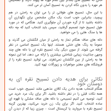
حالی که تسبیح ‌های بلندتر بین تمام مهره‌ ها پیوند دارند و تشخیص
هر مهره را بدون نگاه کردن به تسبیح آسان‌ تر می ‌کنند.
با این حال، تسبیح ‌های طولانی ‌تر را می ‌توان به راحتی در هم
پیچید، بنابراین خوب است یک مکان مشخص برای نگهداری آن
داشته باشید تا از گره خوردن آن جلوگیری کنید. هنگامی که در مورد
طول تسبیح خود تصمیم گرفتید، سپس باید انتخاب کنید که چه دانه
ها یا سنگ هایی را می خواهید.
دانه های صاف هنگام نماز به راحتی از میان انگشتان می گذرند و
عموماً به رنگ های خنثی هستند. اینها یک تسبیح اساسی در نظر
گرفته می شوند. از سوی دیگر، یک تسبیح نقره ای با دانه ‌های چند
وجهی جذابیت زیبایی ‌شناختی بیشتری را ارائه می‌ دهد، اما این نمونه
ها به راحتی از بین انگشتان نمی‌لغزند. می توانید تسبیح نقره را از
فروشگاه های معتبر جواهرات و زیورآلات تهیه کنید.
نکاتی برای هدیه دادن تسبیح نقره ای به
دوستان خود
هنگام انتخاب هدیه دادن یک کالای مذهبی مانند تسبیح، خوب است
همه نکات قبلی را در نظر داشته باشید. اگر برای یک مرد خرید می
کنید، توصیه می کنیم تسبیحی با دانه های صاف مشکی یا قهوه ای
ساده انتخاب کنید. اگر برای یک زن خرید می‌کنید، بهترین گزینه
تسبیح نقره با مروارید یا کریستال است - چیزی زیبا که از دیدن آن