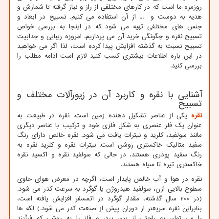
روزمره ما است که در کارهای مختلفی از راز و نیاز گرفته تا شمارش و
هدیه به دوست و ... از آن استفاده می کنیم. تسبیح در ابعاد و
جنس های مختلفی تهیه می شود که در اینجا به بررسی خواص
تسبیح نقره و چگونگی خرید آن می پردازیم. امروزه زیبایی و جذابیت
تسبیح نسبت به گذشته افزایش پیدا کرده است، لذا اگر می خواهید
در این باره اطلاعات بیشتری کسب کنید لازم است ادامه مطلب را
بررسی کنید.
آشنایی با نقره و کاربرد آن در زیورآلات مختلف و
تسبیح
نقره
یکی از عناصر تشکیل دهنده زمین است. نقره در طبیعت به
عنوان یک فلز عنصری به شکل فلزی خود و ترکیب با عناصر دیگری
مانند سولفید، کلرید و نیترات یافت می شود. نقره خالص دارای رنگ
سفید متالیک خاکستری روشن است. نیترات نقره و کلرید نقره به
رنگ سفید پودری هستند، در حالی که سولفید نقره و اکسید نقره
خاکستری تیره تا سیاه هستند.
نقره در هوا و آب خالص پایدار است، اگرچه در معرض هوای حاوی
سطوح بالایی ازن، سولفید هیدروژن یا گوگرد به سرعت کدر می شود.
(در 200 سال گذشته، مقدار گوگرد در اتمسفر افزایش یافته است،
بنابراین نقره سریعتر از دوران پیش از صنعت کدر می شود.) لکه ها
را می توان به راحتی از بین برد، و فلز را به روشی که فرآیند