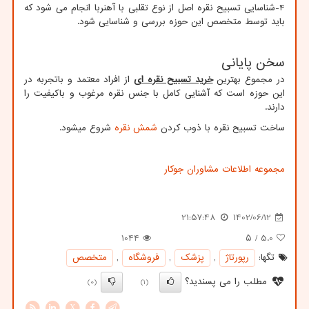
4-شناسایی تسبیح نقره اصل از نوع تقلبی با آهنربا انجام می شود که
باید توسط متخصص این حوزه بررسی و شناسایی شود.
سخن پایانی
در مجموع بهترین
خرید تسبیح نقره ای
از افراد معتمد و باتجربه در
این حوزه است که آشنایی کامل با جنس نقره مرغوب و باکیفیت را
دارند.
ساخت تسبیح نقره با ذوب کردن
شمش نقره
شروع میشود.
مجموعه اطلاعات مشاوران جوکار
21:57:48
1402/06/12
1044
/ ۵
5.0
تگها:
رپورتاژ
,
پزشك
,
فروشگاه
,
متخصص
مطلب را می پسندید؟
(0)
(1)
X