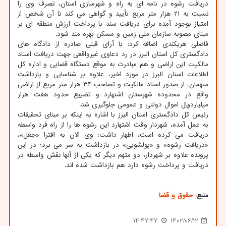
دریافت رشوه در نامه ای به راه و شهرسازی استان، تصرف وی را
نسبت به ۲۱ هزار متر مربع تأیید و گواهی می کند تا آن شخص از
امتیاز بوجود آمده برای دریافت سند با پرداخت ارزش منطقه ای بر
مبنای مصوبه سازمان ملی زمین و مسکن بهره مند شود.
فاضلی هریکندی اضافه کرد: با آرای قبلی صادره از دادگاه های
دادگستری کل استان البرز در رد دعاوی غیرواقعی جهت دریافت اسناد
مالکیت این اراضی و هم مبادرت به موقع دستگاه قضایی و اداره کل
اطلاعات استان البرز در مورد اخیر، علاوه بر شناسایی و بازداشت
متهمان، از صدور اسناد مالکیت و تصاحب ۳۴ هزار متر مربع از اراضی
واقع در محدوده شهرستان اشتهارد و تضییع حدود هفت هزار
میلیاردریال اموال دولتی و عمومی جلوگیری شد.
رئیس کل دادگستری استان البرز با اشاره به اینکه بر مبنای تحقیقات
به عمل آمده، شهردار وقت اشتهارد این رشوه ها را از راه فرد واسطه
دریافت می کرده است، اظهار داشت: وی الان به افترا «جعل»،
«دریافت رشوه» و «پولشویی» در بازداشت به سر می برد؛ در این
پرونده علاوه بر شهردار، دو متهم دیگر که یکی از آنها نقش واسطه در
دریافت و پرداخت رشوه دارد هم بازداشت شده اند.
منبع:
حقوق و قضا
14:47:47
1402/06/12