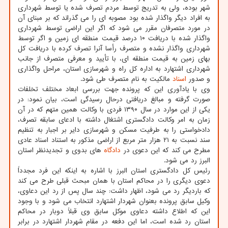
شهر بوده، ولی به تدریج توسط مردم تصرف شده یا توسط شهرداری
به افراد دیگر واگذار شده بود مصوبه ای را می گذراند که بر مبنای آن
در مورد متصرفان مقرر می شود که اگر این اراضی توسط شهرداری
واگذار شده با دریافت ۱۰ درصد قیمت منطقه ای زمین و اگر توسط
شهرداری واگذار نشده و متصرف رأسا آنرا تصرف کرده با دریافت کل
بهای زمین به قیمت منطقه ای، با تأیید و معرفی متصرف از جانب
شهرداری اشتهارد به اداره کل راه و شهرسازی استان، مراحل واگذاری
و صدور
اسناد
مالکیت به نام متصرف طی شود.
وی با یادآوری این که پرونده جهت بررسی ابعاد مختلف تخلفات
صورت گرفته و مبالغ دریافتی درحال رسیدگی است، بیان نمود: در
یکی از این موارد در سال ۱۳۹۰ فردی با وکالت همین متهم که در آن
زمان به امر وکالت دادگستری اشتغال داشته با ادعای سابقه تصرف،
دادخواستی را به طرفیت مسکن و شهرسازی دایر بر اجبار به تنظیم
سند نسبت به ۲۱ هزار متر مربع از اراضی مذکور به استناد اسناد عادی
مطرح می کند که این دعوی در
دادگاه
های بدوی و تجدیدنظر استان
البرز رد می شود.
رئیس کل دادگستری استان البرز با اشاره به اینکه این فرد مجدداً
دعوی دیگری را در محاکم استان با همان مبحث قبلی طرح می کند
که باردیگر رد می شود، اظهار داشت: چند سال پس از رد این دعاوی،
وکیل سابق پرونده بعنوان شهردار اشتهارد انتخاب می شود و با وجود
این که اطلاع داشته دعاوی موکل سابق وی قبلاً دوبار در محاکم
استان رد شده است، اما این دفعه در مقام شهردار اشتهارد در برابر