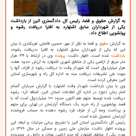
به گزارش حقوق و قضا، رئیس کل دادگستری البرز از بازداشت
یکی از شهرداران سابق اشتهارد به افترا دریافت رشوه و
پولشویی اطلاع داد.
به گزارش
حقوق
و قضا به نقل از مهر، حسین فاضلی هریکندی با بیان
این که یکی از شهرداران سابق اشتهارد به افترا «دریافت رشوه»
بازداشت
شده است، اظهار داشت:
پرونده
وی در ارتباط با ۳۴ هزار
متر مربع از اراضی یکی از مناطق شهری اشتهارد به ارزش حدود هفت
هزار میلیاردریال است که شهردار وقت با دریافت رشوه از افراد، آنها را
جهت طی تشریفات دریافت سند به اداره کل راه و شهرسازی استان
البرز معرفی کرده است.
وی با بیان بازداشت شهردار وقت اشتهارد با گزارش سربازان گمنام
امام زمان (عج) در اداره کل اطلاعات استان البرز، اضافه کرد: رشوه
دریافت شده توسط متهم هم اکنون حدود ۱۰۰ میلیاردریال است که با
قصد پولشویی، از راه خرید یک دستگاه آپارتمان در تهران برای متهم
و پرداخت وجه آن از طرف فرد رشوه دهنده به حساب فروشنده
آپارتمان تحصیل شده است.
رئیس کل دادگستری استان البرز با تشریح برخی جزئیات و ابعاد این
پرونده اظهار داشت: سازمان ملی زمین و مسکن در سال ۱۳۷۹ در
مورد یکی از مناطق اشتهارد که جزو اراضی موات و داخل در محدوده