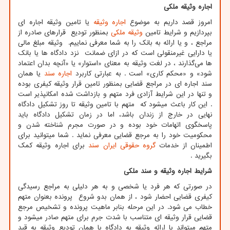
اجاره وثیقه ملکی
امروز قصد داریم به موضوع
اجاره وثیقه
یا تامین وثیقه اجاره ای
بپردازیم و شرایط تامین
وثیقه ملکی
بمنظور تودیع قرارهای صادره از
مراجع ، و یا ارائه به بانک را به شما معرفی نماییم. وثیقه مبلغ مالی
یا دارایی غیرمنقولی است که در ازای ضمانت نزد دادگاه ها یا بانک
ها می‌گذارند ، در لغت وثیقه به معنای «استوار» یا «آنچه بدان اعتماد
شود» و «محکم کاری» است . به عبارتی کاربرد
اجاره سند
یا همان
سند اجاره ای در مراجع قضایی بمنظور تامین قرار وثیقه کیفری بوده
و تنها در این شرایط آزادی فرد متهم و بازداشت شده امکانپذیر است
. این کار باعث میشود که متهم با تامین وثیقه تا روز تشکیل دادگاه
نهایی در خارج از زندان باشد، اما در زمان تشکیل دادگاه باید
پاسخگوی اتهامات خود بوده و در صورت مجرم شناخته شدن و
محکومیت خود را به مرجع قضایی معرفی نماید . شما میتوانید برای
اطمینان از خدمات
گروه حقوقی ایران سند
برای اجاره وثیقه کمک
بگیرید .
شرایط اجاره وثیقه و سند ملکی
در صورتی که هر فرد یا شخصی و به هر دلیلی به مراجع رسیدگی
کیفری قضایی احضار شود ، از همان بدو شروع پرونده بعنوان متهم
خطاب می شود. در این مرحله بنابر ماهیت پرونده و تشخیص مرجع
قضایی قرار وثیقه ای متناسب با شدت جرم برای متهم صادر میشود و
متهم میتواند با ارائه وثیقه به دادگاه یا همان تودیع وثیقه به قید