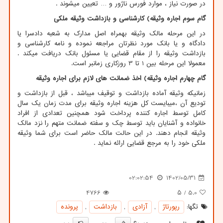
در صورت نیاز ، موارد فورس ناژور و … تعیین میشوند .
گام سوم
اجاره وثیقه
) کارشناسی و بازداشت وثیقه ملکی
در این مرحله مالک وثیقه بهمراه اصل مدارک به شعبه دادسرا یا
دادگاه و یا بانک مورد نظرتان مراجعه نموده و نامه کارشناسی و
بازداشت وثیقه را از مقام قضایی یا مسئول بانک دریافت میکند .
معمولا این مرحله بین 1 تا 3 روزکاری زمانبر است.
گام چهارم اجاره وثیقه) اخذ ضمانت های لازم برای اجاره وثیقه
زمانیکه وثیقه آماده بازداشت و توقیف میباشد ، قبل از بازداشت و
تودیع آن ،میبایست کل هزینه اجاره وثیقه برای مدت زمان یک سال
کامل توسط اجاره کننده پرداخت شود همچنین تعدادی از افراد
خانواده و آشنایان باید توسط چک و سفته ضمانت متهم را نزد مالک
وثیقه انجام دهند. در این حالت مالک حاضر است برای شما وثیقه
ملکی خود را به مرجع قضایی ارائه نماید .
02:02:54
1402/05/31
4766
/ ۵
5.0
تگها:
رپورتاژ
,
آزادی
,
بازداشت
,
پرونده