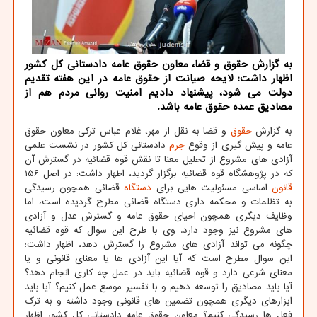
به گزارش حقوق و قضا، معاون حقوق عامه دادستانی کل کشور
اظهار داشت: لایحه صیانت از حقوق عامه در این هفته تقدیم
دولت می شود، پیشنهاد دادیم امنیت روانی مردم هم از
مصادیق عمده حقوق عامه باشد.
به گزارش
حقوق
و قضا به نقل از مهر، غلام عباس ترکی معاون حقوق
عامه و پیش گیری از وقوع
جرم
دادستانی کل کشور در نشست علمی
آزادی های مشروع از تحلیل معنا تا نقش قوه قضائیه در گسترش آن
که در پژوهشگاه قوه قضائیه برگزار گردید، اظهار داشت: در اصل ۱۵۶
قانون
اساسی مسئولیت هایی برای
دستگاه
قضائی همچون رسیدگی
به تظلمات و محکمه داری دستگاه قضائی مطرح گردیده است، اما
وظایف دیگری همچون احیای حقوق عامه و گسترش عدل و آزادی
های مشروع نیز وجود دارد. وی با طرح این سوال که قوه قضائیه
چگونه می تواند آزادی های مشروع را گسترش دهد، اظهار داشت:
این سوال مطرح است که آیا این آزادی ها یا معنای قانونی و یا
معنای شرعی دارد و قوه قضائیه باید در عمل چه کاری انجام دهد؟
آیا باید مصادیق را توسعه دهیم و با تفسیر موسع عمل کنیم؟ آیا باید
ابزارهای دیگری همچون تضمین های قانونی وجود داشته و به ترک
فعل ها رسیدگی کنیم؟ معاون حقوق عامه دادستانی کل کشور اظهار