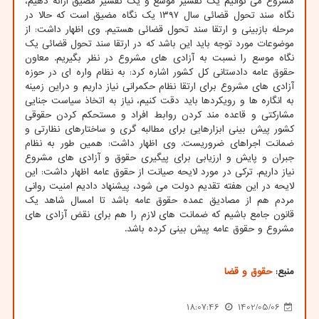
مشروع می توانیم یک تفسیر موسع و یک تفسیر مضیق ارائه دهیم،
نگاه سند تحول قضائی سال ۱۳۹۷ یک نگاه مضیق است که حالا در
مرحله بازبینی و ارتقا سند تحول قضائی هستیم. وی اظهار داشت: از
موضوعات مورد توجه باید این باشد که در ارتقا سند تحول قضائی یک
نگاه موسع را نسبت به آزادی های مشروع در نظر بگیریم. معاون
حقوق عامه دادستانی کل کشور اشاره کرد: به نظام واره ای در حوزه
آزادی های مشروع برای ارتقا نظام حکمرانی نیاز داریم و دراین زمینه
به انگاره ها و رویکردها باید دقت کنیم، نیاز به اتخاذ سیاست جنایی
مشارکتی و قاعده مند کردن روابط افراد و مستحکم کردن حقوقی
کشور پیش بینی ابزارهایی برای مطالبه گری و ساختارهای نظارتی و
ضمانت اجراهای ضروریست. وی اظهار داشت: همین طور به نظام
جبران و پایش و ارزیابی برای پیگیری حقوق و آزادی های مشروع
نیاز داریم. ترکی در مورد لایحه صیانت از حقوق عامه اظهار داشت: این
لایحه در این هفته تقدیم دولت می شود، پیشنهاد دادیم امنیت روانی
مردم هم از مصادیق عمده حقوق عامه باشد تا امسال شاهد یک
قانون جامع باشیم که ضمانت های لازم را هم برای نقض آزادی های
مشروع و حقوق عامه پیش بینی کرده باشد.
منبع:
حقوق و قضا
18:07:46
1402/05/06