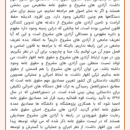
داشت: آزادی های مشروع و حقوق عامه مفاهیمی بین بخشی
هستند و اگر به سایر اصول هم مراجعه نماییم، می بینیم برای سایر
دستگاهها هم چنین تکالیفی وجود دارد. وی افزود: اندیشه حفظ
کرامت و تامین آزادی های مشروع از دغدغه های تدوین کنندگان
قانون اساسی بوده است، اما چالشی که دراین زمینه وجود دارد مفهوم
و دایره مفهومی و مصداقی آزادی های مشروع است و این که آیا
تعریف جامعی از آزادی های مشروع داریم؟ به اعتقاد بنده تعریف
جامعی در این رابطه نداریم، بااینکه که با مراجعه به قانون اساسی و
فصل سوم آن می توانیم یک مبنا و چارچوب برای آن در نظر بگیریم.
وی در مورد ارتباط آزادی های مشروع و حقوق عامه اظهار داشت: می
تواند نسبت منطقی بین آزادی های مشروع و حقوق عامه وجود
داشته باشد، می توان آزادی های مشروع را هم قسمتی از حقوق
عامه بدانیم. ترکی اظهار داشت: به لحاظ اجرائی و عملیاتی همچون
تکالیف دادستانی کل کشور تعیین مصادیق مهم حقوق عامه است که
مطابق دستورالعمل رسیدگی به ترک فعل دستگاه های اجرائی تکلیفی
برای دادستانی پیش بینی شده است. در دستورالعملی که در سال
۱۳۹۷ به تأیید ریاست قوه قضائیه رسید قرار شد مصادیق حقوق عامه
احصا شود که با همکاری پژوهشگاه و دانشگاه ها مصادیق عمده
حقوق عامه اعلام گردید. آزادی های مشروع، احیای حقوق عامه،
رعایت حقوق شهروندی در رابطه با آزادی های مشروع مصادیقی
هستند که در لیست حقوق عامه ذکر شده که می تواند توسعه پیدا
کند. وی اظهار داشت: از نظر اجرای و عملیاتی با گسترش و توسعه