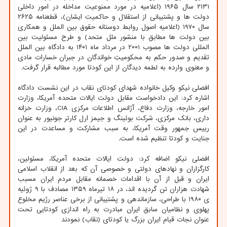
۲۱۳۱ سال ۱۹۶۵ (اعلامیه در مورد ممنوعیت مداخله در امور داخلی
دولت ها و پشتیبانی از استقلال و حاکمیت ایشان)، قطعنامه ۲۶۲۵
سال ۱۹۷۰ (اعلامیه اصول روابط دوستانه حقوق بین الملل و همکاری
بین دولت ها مطابق با منشور ملل متحد) و طرح مسئولیت بین
المللی دولت ها مصوب ۲۰۰۱ در مرداد ماه ۱۴۰۱ به دادگاه بین الملل
تقدیم و صدور حکم به محکومیتِ خواندگان در جبران خسارات مادی
و معنوی وارده به لطمه دیدگان از این کودتا مورد مطالبه قرار گرفت.
افضلی نیکو وکیل خانواده شهدای کودتای نقاب در این نشست دادگاه
اشاره کرد: این دادخواست مقابل دولت ایالات متحده آمریکا، وزارت
امور خارجه، وزارت دفاع، آژانس اطلاعات مرکزی CIA، وزارت خزانه
داری، بانک مرکزی، شرکت بوئینگ و جیمز ارل کارتر جونیور به عنوان
رییس جمهور وقت آمریکا، به سبب مشارکت و مساعدت در این
جنایت و کودتا تنظیم شده است.
افضلی نیکو اضافه کرد: دولت ایالات متحده آمریکا، مسئولین،
کارگزاران و نهادهای دولتی و خصوصی آن که بعد از انقلاب اسلامی
ایران و قبل از آن با اقدامات خصمانه مقابل مردم ایران مسبب
شهادت هزاران تن گردیده اند، در ۱۸ تیرماه ۱۳۵۹ مصادف با ۹ ژوئیه
ی ۱۹۸۰ با طراحی، سازماندهی و پشتیبانی از برخی عناصر رژیم مخلوع
پهلوی و نظامیان سابق ایران مبادرت به راه اندازی کودتایی تحت
عنوان نجات قیام ایران بزرگ یا کودتای (نقاب) نمودند