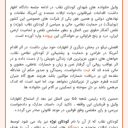
وکیل خانواده های شهدای کودتای نقاب در ادامه جلسه دادگاه اظهار
داشت: اقدامات غیرقانونی دولت ایالات متحده ی آمریکا، مقامات و
نهادهای دولتی و همین طور یکی از شرکت های خصوصی این کشور
(بوئینگ) در حمایت نظامی، مالی و سیاسی از کودتای نقاب (نوژه) و
نقض آشکار حقوق بین الملل و بطور مشخص نقض و تمامیت ارضی
ایران، درد و رنج فراوانی بر خواندگان این
پرونده
وارد آورده است.
افضلی نیکو در بخش دیگری از اظهارات خود بیان داشت: در اثر اقدام
آمریکا در طراحی و حمایت و پشتیبانی از کودتای نظامی نقاب،
خواهان های دعوی عزیزترین فرد زندگی خویش را از دست داده و در
اثر عواقب روانی آن گرفتار ضرر و زیان و خسارات عاطفی، معنوی و
مالی شده اند که
ثبت
دادخواست، رسیدگی و صدور حکم ان شاءالله
مقدمه ای بر دریافت خسارات موکلین باشد هرچند هیچ گاه جبران
کننده قطره خونی از عزیزانشان نخواهد بود، اما امید است که اندک
مرهمی باشد بر دل سوخته و تسکینی بر آلام این خانواده ها.
حسین زاده رئیس شعبه ۵۵ بین الملل نیز بعد از استماع اظهارات
وکیل و قربانیان این واقعه ‏، تاکید کرد: «اسناد‎، مدارک و دادخواست
بررسی و رای مقتضی وفق قوانین در موعد قانونی صادر می گردد.»
کودتای نقاب که از آن با نام
کودتای نوژه
نیز یاد می شود توسط
دولت ایالات متحده و
دستگاه
های امنیتی و نظامی آن با هدف