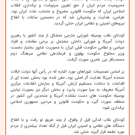
محرومیت مردم ایران از حق تعیین سرنوشت و براندازی انقلاب
اسلامی ایران که حکومت قانونی، مشروع و منتخب ملت ایران بود،
طراحی، هدایت و پشتیبانی شد که در نخستین ساعات با اطلاع
نیروهای امنیتی و نظامی ایران خنثی گردید.
کودتای نقاب بوسیله شورایی خارجی متشکل از چند کشور با رهبری
دولت آمریکا و شورایی داخلی مشتمل بر برخی مقامات و افراد
سیاسی و نظامی حکومت قبلی ایران با محوریت شاپور بختیار نخست
وزیر مخلوع حکومت پهلوی و فرماندهی نظامیِ سرهنگ دوم
محمدباقر بنی عامری صورت گرفت.
بر اساس تصمیمات شوراهای مورد اشاره که در رأس آنها دولت ایالات
متحده آمریکا هدایت گر اصلی بود، مقرر شده بود بخش عمده ای از
اقدامات با دخالت مستقیم ارتش آمریکا و سازمان اطلاعات مرکزی
آمریکا معروف به سیا صورت پذیرد و بخش دیگر نیز بصورت نیابتی
بوسیله حکومت های دست نشانده آمریکا و متحدین این کشور در
منطقه، صورت گیرد و حکومت قانونی و مردمی جمهوری اسلامی
براندازی شود.
کودتای نقاب اندکی قبل از وقوع، از چند طریق لو رفت و با اطلاع
دستگاه های نظامی و امنیتی ایران قبل از آنکه تعداد بیشتری از مردم
مورد لطمه قرار گیرند خنثی شد.