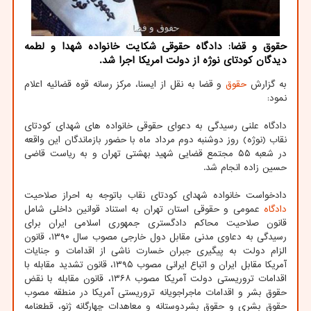
حقوق و قضا: دادگاه حقوقی شکایت خانواده شهدا و لطمه
دیدگان کودتای نوژه از دولت امریکا اجرا شد.
به گزارش
حقوق
و قضا به نقل از ایسنا، مرکز رسانه قوه قضائیه اعلام
نمود:
دادگاه علنی رسیدگی به دعوای حقوقی خانواده های شهدای کودتای
نقاب (نوژه) روز دوشنبه دوم مرداد ماه با حضور بازماندگان این واقعه
در شعبه ۵۵ مجتمع قضایی شهید بهشتی تهران و به ریاست قاضی
حسین زاده انجام شد.
دادخواست خانواده شهدای کودتای نقاب باتوجه به احراز صلاحیت
دادگاه
عمومی و حقوقی استان تهران به استناد قوانین داخلی شامل
قانون صلاحیت محاکم دادگستری جمهوری اسلامی ایران برای
رسیدگی به دعاوی مدنی مقابل دول خارجی مصوب سال ۱۳۹۰، قانون
الزام دولت به پیگیری جبران خسارت ناشی از اقدامات و جنایات
آمریکا مقابل ایران و اتباع ایرانی مصوب ۱۳۹۵، قانون تشدید مقابله با
اقدامات تروریستی دولت آمریکا مصوب ۱۳۶۸، قانون مقابله با نقض
حقوق بشر و اقدامات ماجراجویانه تروریستی آمریکا در منطقه مصوب
حقوق بشری و حقوق بشردوستانه و معاهدات چهارگانه ژنو، قطعنامه