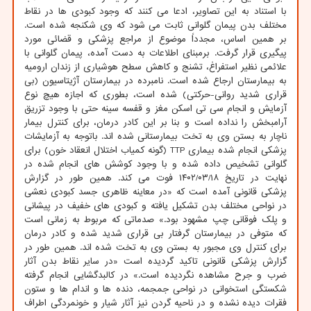
با استناد به این تصاویر، ادعا می کنند که وجود کبودی ها در نقاط
مختلف بدن پیمان گلوانی ثابت می شود که وی شکنجه شده است.
بر همین اساس، مجدداً موضوع از مراجع پزشکی و قضائی مورد
پیگیری قرار گرفت. برمبنای اطلاعات به دست آمده، پیمان گلوانی با
علائمی نظیر استفراغ، تشنج و کاهش سطح هوشیاری از زندان ارومیه
به بیمارستان ارجاع شده است. نامبرده در بیمارستان آژیتاسیون (بی
قراری شدید روانی-حرکتی) شده است، بطوری که اجازه هیچ نوع
آزمایش و انجام سی تی اسکن مغز و قفسه سینه حتی با وجود تزریق
آرامبخش را نداده است و بنا بر این کادر درمان، برای کنترل بیمار
ناچار به بستن وی به تخت بیمارستانی شده اند. باتوجه به آزمایشات
پزشکی انجام شده بیماری TTP (گونه کمیاب اختلال انعقاد خون) برای
گلوانی تشخیص داده شده و با وجود کوشش های انجام شده در
نهایت در تاریخ ۱۴۰۲/۰۳/۱۸ فوت می کند. همین طور در گزارش
پزشکی قانونی آمده است که «در معاینه ظاهری جسد کبودی نعشی
در نواحی مختلف بدن تشکیل یافته و کبودی های خفیف در پیشانی
و پلک فوقانی چپ مشهود بود.» صدماتی که مربوط به زمانی است
که متوفی در بیمارستان گرفتار بی قراری شدید شده و کادر درمان
برای کنترل وی مجبور به بستن وی به تخت شده اند. همین طور در
گزارش پزشکی قانونی تاکید گردیده است «در سایر نقاط بدن آثار
ضرب و جرح مشاهده نگردیده است.» در کالبدگشایی انجام گرفته
شکستگی استخوانی در نواحی جمجمه، دنده ها و اندام ها و ستون
فقرات دیده نشده و در ناحیه گردن نیز آثار شیار و خونمردگی اطراف