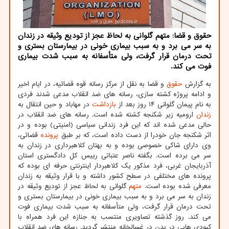
حقوق و قضا: متهم گلوانی به لحاظ عجز از تودیع وثیقه در زندان
به سر می برد و به سبب بیماری خونی در بیمارستان بستری و
تحت درمان قرار گرفت، ولی متأسفانه به سبب شدت بیماری
فوت می کند.
به گزارش
حقوق
و قضا به نقل از مرکز رسانه قوه قضائیه، در ایام اخیر
و ادامه پروژه کشته سازی، رسانه های ضد انقلاب مدعی شدند فردی
به نام پیمان گلوانی ۱۴ روز بعد از
بازداشت
در مهاباد و حین انتقال به
زندان
ارومیه زیر شکنجه کشته شده است. رسانه های ضد انقلاب در
حالی مدعی شده اند که این فرد زندانی سیاسی (امنیتی) بوده و در
اثر شکنجه جان خودرا از دست داده است، که بر طبق
پرونده
قضائی،
وی دارای شاکی خصوصی بوده و به بهتان کلاهبرداری در زندان به
سر می برده است. بگفته ناصر عتباتی رییس کل دادگستری استان
آذربایجان غربی، فرد مذکور یک کلاهبردار اینترنتی حرفه ای بوده که
پرونده های مختلفی در سطح کشور داشته و با قرار وثیقه به زندان
معرفی شده بوده است.
متهم
گلوانی به لحاظ عجز از تودیع وثیقه در
زندان به سر می برد و به سبب بیماری خونی در بیمارستان بستری و
تحت درمان قرار گرفت، ولی متأسفانه به سبب شدت بیماری فوت
می کند. روز گذشته تصاویری منتسب به جنازه این فرد همراه با
کبودی هایی در بدن در غسالخانه منتشر گردید. رسانه های ضد انقلاب