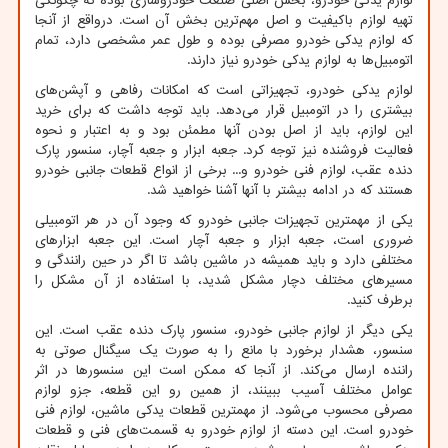
لوازم یدکی خودرو، بخش اصلی صنعت خودروسازی بوده که چگونگی
تهیه لوازم باکیفیت و اصل مهم‌ترین بخش آن است. درواقع از آنجا
که لوازم یدکی خودرو مصرفی بوده و طول عمر مشخصی دارد، تمام
اتومبیل‌ها به لوازم یدکی خودرو نیاز دارند.
لوازم یدکی خودرو، تجهیزاتی است که امکانات رفاهی و آپشن‌های
بیشتری را در اتومبیل قرار می‌دهد. باید توجه داشت که برای خرید
این لوازم، باید از اصل بودن آنها مطمئن بود و به اعتبار و نحوه
فعالیت فروشنده نیز توجه کرد. جعبه ابزار و جعبه آچار، سنسور پارک
دنده عقب، لوازم فنی خودرو و... برخی از انواع قطعات جانبی خودرو
هستند که در ادامه بیشتر با آنها آشنا خواهید شد.
یکی از مهمترین تجهیزات جانبی خودرو که وجود آن در هر اتومبیلی
ضروری است، جعبه ابزار و جعبه آچار است. این جعبه ابزارهای
مختلفی دارد و باید همیشه در ماشین باشد تا اگر در حین رانندگی و
مسیرهای مختلف دچار مشکل شدید، با استفاده از آن مشکل را
برطرف کنید.
یکی دیگر از لوازم جانبی خودرو، سنسور پارک دنده عقب است. این
سنسور، هشدار برخورد با مانع را به صورت یک سیگنال صوتی به
راننده ارسال می‌کند. از آنجا که ممکن است این سنسورها در اثر
عوامل مختلف آسیب ببینند، از همین رو این قطعه، جزو لوازم
مصرفی محسوب می‌شود. از مهمترین قطعات یدکی ماشین، لوازم فنی
خودرو است. این دسته از لوازم خودرو به قسمت‌های فنی و قطعات