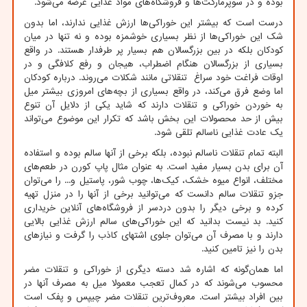
بوده و در سوپرمارکت‌ها و فروشگاه‌های مواد غذایی عرضه می‌شود.
درست است که بیشتر این خوراکی‌ها ارزش غذایی ندارند، اما بدون
شک این خوراکی‌ها از نظر بسیاری خوشمزه بوده و نه تنها در میان
کودکان بلکه در بین بزرگسالان هم بسیار پر طرفدار هستند. در واقع
بسیاری از بزرگسالان هنگام اضطراب، هیجان و رفع کلافگی و در
اوقات فراغت خود سراغ تنقلاتی مانند شکلات می‌روند. درباره کودکان
اما وضع فرق می‌کند، در واقع بسیاری از بچه‌های امروزی بیشتر میل
به خوردن خوراکی و تنقلات دارند که شاید یکی از دلایل آن تنوع
بیش از حد محصولات این بخش باشد که تکرار این موضوع می‌تواند
یک عادت غذایی ناسالم تلقی شود.
البته تمام تنقلات ناسالم نبوده، بلکه برخی از آنها سالم بوده و استفاده
آن برای بدن بسیار مفید است. به عنوان مثال پاپ کورن در طعم‌های
مختلف، انواع میوه خشک، کیک‌ها، چوب شور، پاستیل و... را می‌توان
جزو تنقلات سالم دانست که می‌توانید برخی از آنها را در منزل تهیه
کرده و برخی دیگر را بدون دردسر از فروشگاه‌های آنلاین خریداری
کنید. بد نیست بدانید که این خوراکی‌های سالم ارزش غذایی بالایی
دارند و با مصرف آن می‌توان جلوی اشتهای کاذب را گرفت و نیازهای
بدن را نیز تامین کنید.
اما همان‌گونه که اشاره شد دسته دیگری از خوراکی و تنقلات مضر
محسوب می‌شوند که در کمال تعجب معمولا میل به مصرف آنها در
بین افراد بیشتر است. معروف‌ترین تنقلات مضر چیپس و پفک است