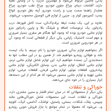
یدکی ماشین مربوط می‌شود و مهمترین کاربرد را در وسایل نقلیه
دارند. آفتامات دینام، چراغ جلوی خودرو، چراغ عقب خودرو، چراغ
هشدار راهنما سمت چپ و راست خودرو، آینه بغل خودرو، انواع
پمپ، کمپرسور کولر و... جزیی از لوازم فنی اتومبیل محسوب می‌شوند.
علاوه بر این، یک جفت تیغه برف‌پاک‌کن، ست کامل فیوز‌ها، درب
رادیاتور، یک ترموستات اضافه و شیلنگ بالا و پایین رادیاتور جزو
لوازم جانبی خودرو بوده که وجود آنها هنگام هر سفری بسیار ضروری
و مهم است. لاستیک زاپاس، یکی دیگر از قطعاتی است که وجود آن
در هر خودرویی ضروری است.
اگر بخواهیم لوازم یدکی ضروری خودرو را نام ببریم، با یک لیست
بلند و طولانی روبه‌رو خواهیم شد. از همین رو در این مطلب تنها به
دسته‌بندی آن بسنده خواهیم کرد. این لوازم شامل لوازم جانبی ترمز،
لوازم جانبی انتقال، لوازم جانبی بدن، وسایل الکتریکی، لوازم جانبی
پیاده‌روی، قطعات موتور، لوازم جانبی فرمان، قطعات عرضی، لوازم
جانبی تهویه و لوازم جانبی سنسور می‌شود که هر کدام از این دسته‌ها،
ابزار بسیاری را در خود جای می‌دهند.
خوراکی و تنقلات
یکی دیگر از محصولاتی که در میان تمام اقشار و سنین مشتری دارد،
خوراکی و تنقلات است. این محصولات شامل خوراکی‌هایی مانند
چیپس، پفک، شکلات، بستنی، پاستیل، لواشک، آدامس، کیک، کلوچه
و... می‌شود که معمولا در تمام جوامع با بازار فروش خوبی روبه‌رو