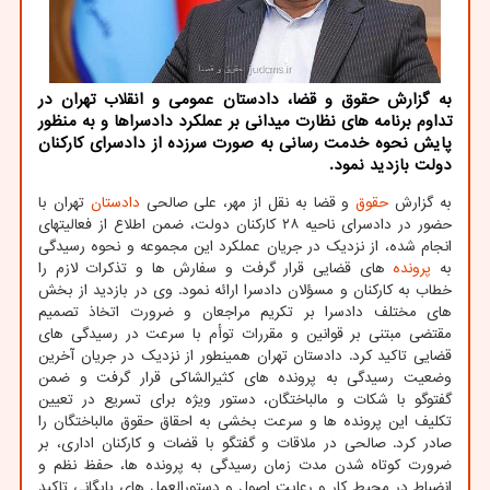
به گزارش حقوق و قضا، دادستان عمومی و انقلاب تهران در
تداوم برنامه های نظارت میدانی بر عملکرد دادسراها و به منظور
پایش نحوه خدمت رسانی به صورت سرزده از دادسرای کارکنان
دولت بازدید نمود.
به گزارش
حقوق
و قضا به نقل از مهر، علی صالحی
دادستان
تهران با
حضور در دادسرای ناحیه ۲۸ کارکنان دولت، ضمن اطلاع از فعالیتهای
انجام شده، از نزدیک در جریان عملکرد این مجموعه و نحوه رسیدگی
به
پرونده
های قضایی قرار گرفت و سفارش ها و تذکرات لازم را
خطاب به کارکنان و مسؤلان دادسرا ارائه نمود. وی در بازدید از بخش
های مختلف دادسرا بر تکریم مراجعان و ضرورت اتخاذ تصمیم
مقتضی مبتنی بر قوانین و مقررات توأم با سرعت در رسیدگی های
قضایی تاکید کرد. دادستان تهران همینطور از نزدیک در جریان آخرین
وضعیت رسیدگی به پرونده های کثیرالشاکی قرار گرفت و ضمن
گفت‎وگو با شکات و مالباختگان، دستور ویژه برای تسریع در تعیین
تکلیف این پرونده ها و سرعت بخشی به احقاق حقوق مالباختگان را
صادر کرد. صالحی در ملاقات و گفتگو با قضات و کارکنان اداری، بر
ضرورت کوتاه شدن مدت زمان رسیدگی به پرونده ها، حفظ نظم و
انضباط در محیط کار و رعایت اصول و دستورالعمل های بایگانی تاکید