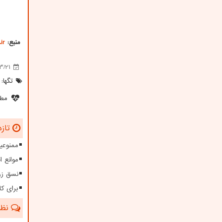
منبع:
ir
3/21
تگها:
مطل
تازه
ممنوعیت
موانع 
نسق زر
برای کا
نظرا