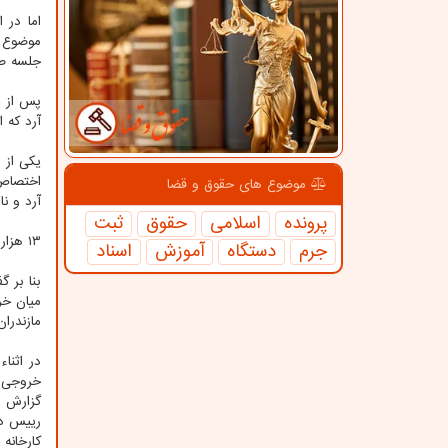
اما در 
موضوع ب
جلسه صا
پس از ح
آرد که 
یکی از 
موضوع های حقوق و قضا
آرد و ن
پرونده
اسلامی
حقوق
ثبت
۱۳ هزار کیسه آرد یارانه ای که بجای نان شدن برای مردم بصورت آزاد در بازار فروخته شد
جرم
دستگاه
آموزش
اسناد
میان خر
مازندرا
در اثنا
خروجی ک
گزارش ن
رییس دس
کارخانه