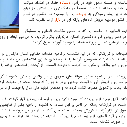
اسانه و مسئله محور خود در رأس
دستگاه
قضا، در امتداد صیانت
 عامه و مقابله با فساد، شخصاً در دادگستری کل استان مازندران
 تا بر روند رسیدگی به
پرونده
ای با موضوع بی نظمی در نظام
 کشور بوسیله فروش آردهای یارانه ای در
بازار
آزاد، نظارت کند.
ه قضاییه در جلسه ای که با حضور مقامات قضایی و مسئولان
در دفتر رییس کل دادگستری استان مازندران برگزار گردید، به بررسی ابعاد و زوا
و بسترهایی که این پرونده فساد را بوجود آورده، طرح گرداند.
یحات و گزارشاتی که در این نشست از ناحیه مقامات قضایی استان مازندران و دادی
ز ناحیه یک شرکت خصوصی، آردها را به واحدهای خبازی اختصاص می دادند و در ا
ی و غیر واقعی و مکرر، می کردند تا بتوانند قسمتی از آردهای اختصاص یافته را در 
پرونده، غیر از شیوه صدور حواله های صوری و غیر واقعی و مکرر، شیوه دیگر 
 خبازی و فروش آن با قیمت چندین برابر به بازار آزاد بوده است. در حقیقت آرد
که پخت و تحویل مصرف کننده گردد به واحدهای تولید دان مرغ با قیمت ازاد فر
نکات قابل توجه این پرونده که مورد تاکید رییس قوه قضاییه نیز قرار گرفت تفاوتی
وز در بازار آزاد به فروش رسیده است؛ حال آنکه معیار در این پرونده، تعداد
 رئیس قوه قضاییه این بود که چرا این آمار اشتباه در رسانه ها طرح شده و چرا 
آن صورت نگرفته است.