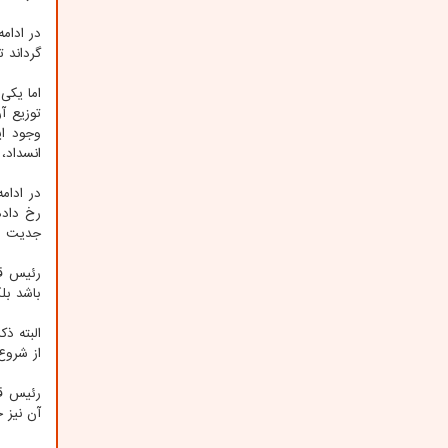
در ادام
گرداند 
اما یکی
توزیع آ
وجود ای
انسداد،
در ادام
رخ داده
جدیت مو
رئیس قو
باشد بل
از شروع
رئیس قو
آن نیز ح