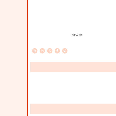
568
X