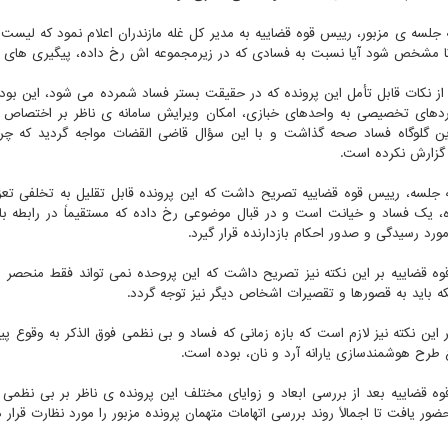
ه جلسه ی مزبور، رییس قوه قضاییه به مدیر کل غله مازندران اعلام نمود که لیست 
تا مشخص شود آیا نسبت به فسادی که در زیرمجموعه اش رخ داده، پیگیری های م
 از نکات قابل تأمل این پرونده که در حقیقت بستر فساد شمرده می شود، این ب
ردهای تخصیصی به واحدهای خبازی، امکان ویرایش سامانه ی ناظر بر اختصاص آرد
ن گلوگاه فساد صحه گذاشت و با این سؤال قاضی القضات مواجه گردید که چرا
 گزارش نکرده است.
ه جلسه، رییس قوه قضاییه تصریح داشت که این پرونده قابل تقلیل به تخلفی تعزی
، یک فساد و خیانت است و در قبال موضوعی رخ داده که مستقیماً در رابطه ب
رد رسیدگی و صدور احکام بازدارنده قرار گیرد.
ه قضاییه بر این نکته نیز تصریح داشت که این پروحده نمی تواند فقط منحصر 
که باید به قصورها و تقصیرات اشخاص دیگر نیز توجه گردد.
 طرح هوشمندسازی یارانه آرد و نان، بوده است.
ه قضاییه بعد از بررسی ابعاد و زوایای مختلف این پرونده ی ناظر بر بی نظمی 
ضور یافت تا اجمالاً روند بررسی اتهامات متهمان پرونده مزبور را مورد نظارت قرار 