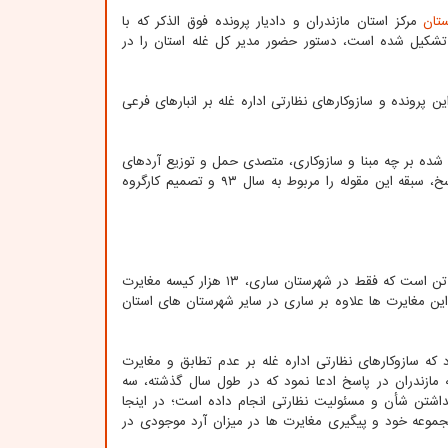
تان
مرکز استان مازندران و دادیار پرونده فوق الذکر که با
 تشکیل شده است، دستور حضور مدیر کل غله استان را در
 پرونده و سازوکارهای نظارتی اداره غله بر انبارهای فرعی
 شده بر چه مبنا و سازوکاری، متصدی حمل و توزیع آردهای
اختصاص یافته به واحدهای خبازی و نانوایی ها شده است؟ مدیر کل غله مازندران در پاسخ، سبقه این مقوله را مربوط به سال ۹۳ و تصمیم کارگروه
بنا بر گفته مدیر کل غله مازندران، سهمیه مصرفی آرد در این استان، ماهانه حدود ۳۰ هزار تن است که فقط در شهرستان ساری، ۱۳ هزار کیسه مغایرت
این مغایرت ها علاوه بر ساری در سایر شهرستان های استان
 که سازوکارهای نظارتی اداره غله بر عدم تطابق و مغایرت
 مازندران در پاسخ ادعا نمود که در طول سال گذشته، سه
نداشتن شأن و مسئولیت نظارتی انجام داده است؛ در اینجا
موعه خود و پیگیری مغایرت ها در میزان آرد موجودی در