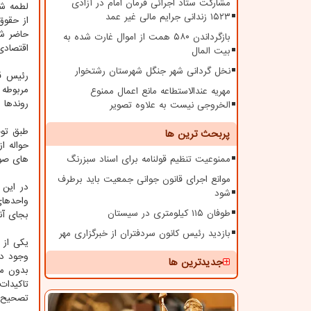
مشارکت ستاد اجرائی فرمان امام در آزادی
لطمه شن
۱۵۲۳ زندانی جرایم مالی غیر عمد
از حقوق
حاضر شد
بازگرداندن ۵۸۰ همت از اموال غارت شده به
اقتصادی
بیت المال
نخل گردانی شهر جنگل شهرستان رشتخوار
رئیس قو
مربوطه 
مهریه عندالاستطاعه مانع اعمال ممنوع
روندها 
الخروجی نیست به علاوه تصویر
طبق توض
پربحث ترین ها
حواله ا
ممنوعیت تنظیم قولنامه برای اسناد سبزرنگ
های صور
موانع اجرای قانون جوانی جمعیت باید برطرف
در این 
شود
واحدهای
طوفان ۱۱۵ کیلومتری در سیستان
بجای آن
بازدید رئیس کانون سردفتران از خبرگزاری مهر
یکی از 
جدیدترین ها
بدون مج
تاکیدات
تصحیح 